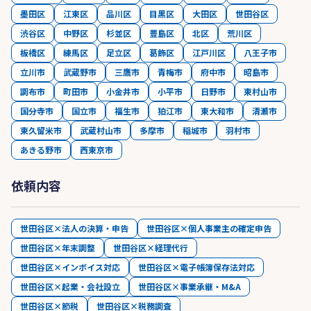
墨田区
江東区
品川区
目黒区
大田区
世田谷区
渋谷区
中野区
杉並区
豊島区
北区
荒川区
板橋区
練馬区
足立区
葛飾区
江戸川区
八王子市
立川市
武蔵野市
三鷹市
青梅市
府中市
昭島市
調布市
町田市
小金井市
小平市
日野市
東村山市
国分寺市
国立市
福生市
狛江市
東大和市
清瀬市
東久留米市
武蔵村山市
多摩市
稲城市
羽村市
あきる野市
西東京市
依頼内容
世田谷区×法人の決算・申告
世田谷区×個人事業主の確定申告
世田谷区×年末調整
世田谷区×経理代行
世田谷区×インボイス対応
世田谷区×電子帳簿保存法対応
世田谷区×起業・会社設立
世田谷区×事業承継・M&A
世田谷区×節税
世田谷区×税務調査