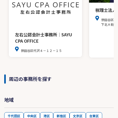
税理士法人
世田谷区北
下北Ａ街区
左右公認会計士事務所│SAYU
CPA OFFICE
世田谷区代沢４－１２－１５
周辺の事務所を探す
地域
千代田区
中央区
港区
新宿区
文京区
台東区