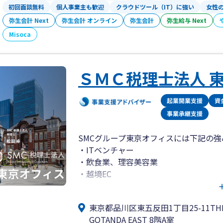
どなたでも同じ基準・同じ品質で税務サ
初回面談無料
個人事業主も歓迎
クラウドツール（IT）に強い
女性
弥生会計 Next
弥生会計 オンライン
弥生会計
弥生給与 Next
また、難しい専門用語を多用せず、
Misoca
税務やお金の話をできるだけ身近な言葉
「税理士に相談すると、何か特別な対応
「細かいことを聞くのは気が引ける」
ＳＭＣ税理士法人 
そう感じている方でも、安心してご相談
シンプルで分かりやすい税務サポートを
個人事業主・小規模事業者の方が
税務の不安に振り回されることなく
SMCグループ東京オフィスには下記の
本業に集中できる環境を整えること。
・ITベンチャー
それが、フェアネス税理士事務所の役割
・飲食業、理容美容業
・越境EC
・創業融資
東京都品川区東五反田1丁目25-11THE
SMCグループ東京オフィスでは、激戦
GOTANDA EAST 8階A室
京オフィスでは特に飲食業・理容美容業