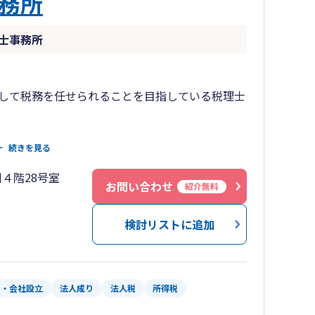
務所
士事務所
して税務を任せられることを目指している税理士
続きを見る
４階28号室
お問い合わせ
紹介無料
検討リストに追加
め、
、分かりやすい税務サービスを提供しています。
に、
なポイントを押さえた、
業・会社設立
法人成り
法人税
所得税
います。