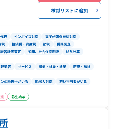
検討リストに追加
還付に関しても還付実績100%。ドル建て処理や
amazon等ECサイトを利用した個人事業主の申告
のみでもご相談ください。
理代行
インボイス対応
電子帳簿保存法対応
費税
相続税・資産税
節税
税務調査
経営計画策定
労務、社会保険関連
給与計算
理美容
サービス
農業・林業・漁業
医療・福祉
ランの税理士がいる
輸出入対応
若い担当者がいる
販売
弥生給与
所