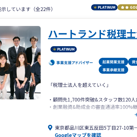
表示しています（全22件）
ハートランド税理士
「税理士法人を超えていく」
・顧問先1,700件突破&スタッフ数120
・創業融資&助成金の審査通過率100%
・会社設立代行は顧問契約で代行手数料
・弥生会計の全サービス&ソフトに精通！
東京都品川区東五反田5丁目27-10第
定アドバイザー）
Googleマップを確認
・スタートアップの創業支援から売上数