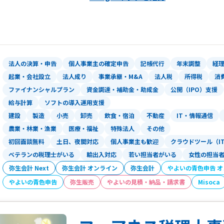
ハートランド税理士法人（本社：大阪府
る高度な専門知識とコミュニケーション
ービスを展開する稀有な税理士法人です
法人の決算・申告
個人事業主の確定申告
記帳代行
年末調整
経
特に「資金調達」「創業支援」「クラウ
起業・会社設立
法人成り
事業承継・M&A
法人税
所得税
消
意としており、中でも資金調達は、社会
ファイナンシャルプラン
資金調達・補助金・助成金
公開（IPO）支援
成金までワンストップで対応いたします
給与計算
ソフトの導入運用支援
建設
製造
小売
卸売
飲食・宿泊
不動産
IT・情報通信
税務顧問や会社設立はもちろん、税務調
農業・林業・漁業
医療・福祉
特殊法人
その他
で、経営に関わることであれば何でもお
初回面談無料
土日、夜間対応
個人事業主も歓迎
クラウドツール（I
ベテランの税理士がいる
輸出入対応
若い担当者がいる
女性の担当
弥生会計 Next
弥生会計 オンライン
弥生会計
やよいの青色申告 
やよいの青色申告
弥生販売
やよいの見積・納品・請求書
Misoca