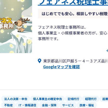
フェアネス税理士事
はじめてでも安心。相談しやすい税理
フェアネス税理士事務所は、
個人事業主・小規模事業者の方が、安心
事務所です。
税理士への相談が初めての方にとって、
「何をしてくれるのか分からない」
東京都品川区戸越５－４－３アズ品川
「人によって対応が違うのではないか」
Googleマップを確認
といった不安は少なくありません。
当事務所では、そうした不安をなくすた
対応範囲や進め方をあらかじめ整理した
申告や記帳代行といった基本業務を中心
個人事業主・小規模事業者にとって必要
法人の決算・申告
個人事業主の確定申告
記帳代行
経理代行
起
シンプルで迷いのないサポートを行って
不動産
IT・情報通信
金融・保険
サービス
医療・福祉