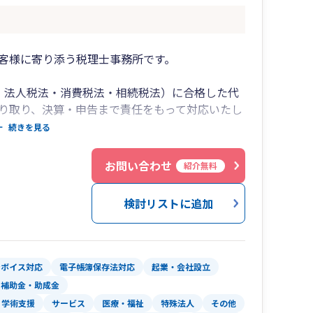
客様に寄り添う税理士事務所です。
・法人税法・消費税法・相続税法）に合格した代
り取り、決算・申告まで責任をもって対応いたし
続きを見る
専門家がいることが大切です。
お問い合わせ
紹介無料
的確なご説明を心がけています。
検討リストに追加
り添います。
ンボイス対応
電子帳簿保存法対応
起業・会社設立
・補助金・助成金
）、やり取りはメール・LINE・Chatworkで丁寧に
・学術支援
サービス
医療・福祉
特殊法人
その他