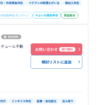
取引・外貨預金対応
ベテランの税理士がいる
輸出入対応
て承ります。
いの白色申告 オンライン
やよいの青色申告
弥生給与
頼できるパートナーとしてお客様のビジネスを支
ラデュール不動
お問い合わせ
紹介無料
検討リストに追加
理代行
インボイス対応
起業・会社設立
法人成り