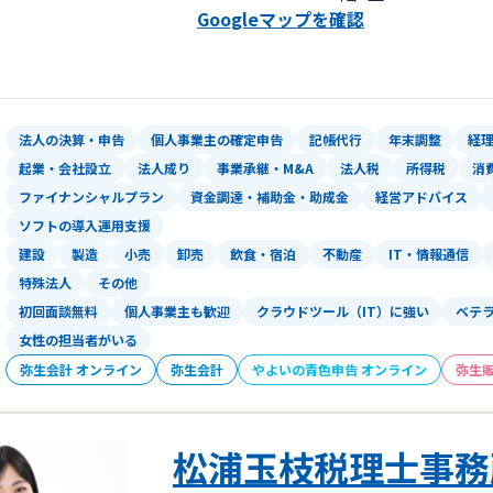
Googleマップを確認
営サポートを行っております。
また、輸出通販サイト運営による消費税
税務調査対応もお任せください。ebayや
実績もございますので、副業の確定申告
法人の決算・申告
個人事業主の確定申告
記帳代行
年末調整
経
起業・会社設立
法人成り
事業承継・M&A
法人税
所得税
消
ファイナンシャルプラン
資金調達・補助金・助成金
経営アドバイス
ソフトの導入運用支援
建設
製造
小売
卸売
飲食・宿泊
不動産
IT・情報通信
特殊法人
その他
初回面談無料
個人事業主も歓迎
クラウドツール（IT）に強い
ベテ
女性の担当者がいる
弥生会計 オンライン
弥生会計
やよいの青色申告 オンライン
弥生
松浦玉枝税理士事務