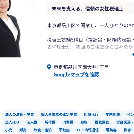
未来を支える、信頼の女性税理士
東京都品川区で開業し、一人ひとりのお
税理士試験5科目（簿記論・財務諸表論
表税理士が、初回のご相談から日々のや
ます。
東京都品川区南大井1丁目
お金や税金のことは、身近に相談できる
Googleマップを確認
税務の専門家として、専門性を踏まえた
【当事務所の特徴】
■ 代表税理士が一貫対応
お客様の状況を深く理解し、長期的に寄
法人の決算・申告
個人事業主の確定申告
記帳代行
年末調整
イ
■ オンライン中心の対応
法人成り
法人税
所得税
消費税
節税
税務調査
資金調達
ご面談は基本WEB会議（Google Meet
小売
卸売
飲食・宿泊
不動産
IT・情報通信
理美容
教育
サポートいたします。