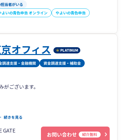
ポートを受けられる体制を整えています。
の担当者がいる
やよいの青色申告 オンライン
やよいの青色申告
でお伝えすることを心がけています。
を求められそう」
東京オフィス
いただけるよう、
大切にしています。
強みがございます。
です。
続きを見る
 GATE
区での戦略や持続的な成長に強みがございます。東
お問い合わせ
紹介無料
のクライアントが多く、税務会計だけではない経