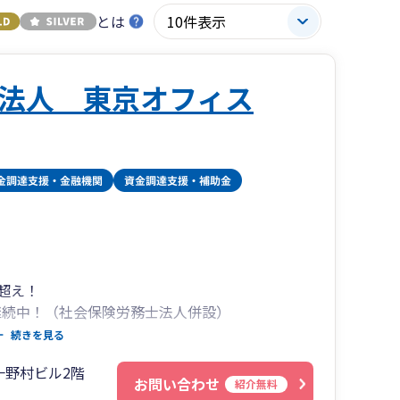
とは
法人 東京オフィス
人超え！
継続中！（社会保険労務士法人併設）
14万円が無料！（登記は司法書士が行います）
続きを見る
（freeeも全体のわずか数%しかいない五つ星認
一野村ビル2階
お問い合わせ
紹介無料
百億円規模の大企業の事業承継まで対応可能！