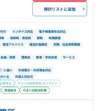
検討リストに追加
北区）は、どこの税理士事務所でもエースとなれ
能力を兼ね備えた人材が、中小企業向けに税務サ
。
理代行
インボイス対応
電子帳簿保存法対応
ド会計導入支援」「大企業の税務顧問」などを得
費税
相続税・資産税
節税
税務調査
保険労務士法人併設のため、融資や補助金から助
経営アドバイス
経営計画策定
労務、社会保険関連
。
金融・保険
理美容
教育・学術支援
サービス
査対策や相続対策、事業承継などの特殊業務ま
気軽にご相談ください。
T）に強い
外貨取引・外貨預金対応
者がいる
外国人対応可
オンライン
やよいの白色申告 オンライン
弥生給与
やよいの給与計算