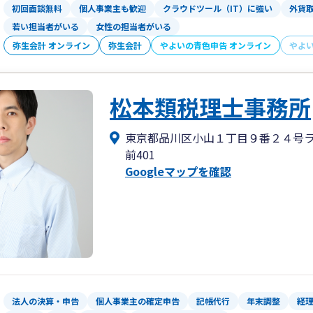
初回面談無料
個人事業主も歓迎
クラウドツール（IT）に強い
外貨
対面やお電話でのご対応も、必要に応じ
若い担当者がいる
女性の担当者がいる
弥生会計 オンライン
弥生会計
■ 親しみやすさと信頼感
やよいの青色申告 オンライン
やよ
女性税理士ならではの話しやすさで、信
えます。
松本類税理士事務所
東京都品川区小山１丁目９番２４号
前401
Googleマップを確認
法人の決算・申告
個人事業主の確定申告
記帳代行
年末調整
経