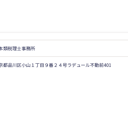
本類税理士事務所
京都品川区小山１丁目９番２４号ラデュール不動前401