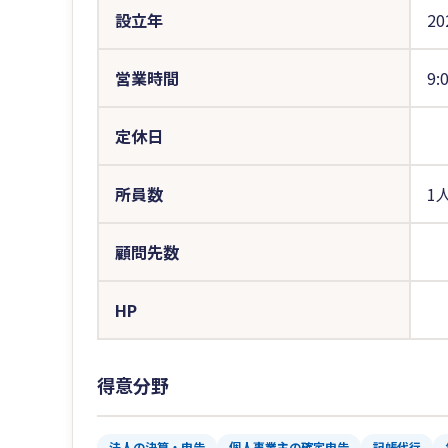
設立年
20
営業時間
9:
定休日
所員数
1
顧問先数
HP
得意分野
法人の決算・申告
個人事業主の確定申告
記帳代行