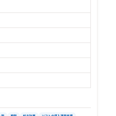
人税
節税
給与計算
ソフトの導入運用支援