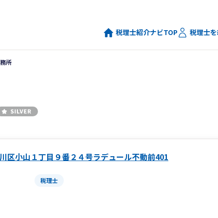
税理士紹介ナビTOP
税理士を
務所
川区小山１丁目９番２４号ラデュール不動前401
税理士