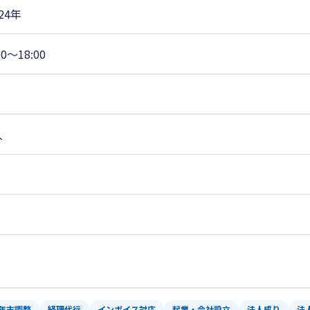
24年
00〜18:00
人
年末調整
経理代行
インボイス対応
起業・会社設立
法人成り
法