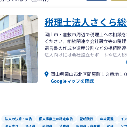
税理士法人さくら総
岡山市・倉敷市周辺で税理士への相談を
ください。相続関連や会社設立等の税理
遺言書の作成や遺産分割などの相続関連
法人向けには会社設立サポートや法人税
種税申告の無料相談も面談で随時行って
岡山県岡山市北区問屋町１３番地１
Googleマップを確認
法人の決算・申告
個人事業主の確定申告
記帳代行
年末調整
イ
法人成り
法人税
所得税
消費税
相続税・資産税
節税
ソ