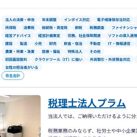
岡山事務所スタッフの平均年齢は30代
有しており、県内・県外問わず、毎月の
速な対応を心掛けております。
法人の決算・申告
年末調整
インボイス対応
電子帳簿保存法対応
所得税
消費税
相続税・資産税
節税
税務調査
ファイナンシ
岡山事務所では、中長期計画の策定支援
経営アドバイス
経営計画策定
労務、社会保険関連
ソフトの導入運
画比で損益・貸借及びキャッシュフロー
建設
製造
小売
卸売
飲食・宿泊
不動産
IT・情報通信
が可能になり、多くの関与先様よりご好
農業・林業・漁業
医療・福祉
特殊法人
その他
初回面談無料
クラウドツール（IT）に強い
外貨取引・外貨預金対応
また、資産税に特化した税理士による相
対するトータルコンサルティングを行っ
女性の担当者がいる
医療法人、社会医療法人、社会福祉法人
弥生会計
り、開業指導・医療法人設立・診療報酬
スを、経験豊富なスタッフが提供してい
税理士法人プラム
当法人では、ご納得いただけるように分
税務業務のみならず、社労士や中小企業