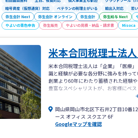
初回面談無料
土日、夜間対応
個人事業主も歓迎
クラウドツール（I
暗号資産（仮想通貨）対応
ベテランの税理士がいる
輸出入対応
若
弥生会計 Next
弥生会計 オンライン
弥生会計
弥生給与 Next
やよいの青色申告
弥生販売
やよいの見積・納品・請求書
Misoca
米本合同税理士法人
米本合同税理士法人は「企業」「医療」
識と経験が必要な各分野に強みを持って
創業より60年にわたり蓄積された経験
豊富なスペシャリストが、お客様にベス
米本合同税理士法人 岡山事務所は、岡山
岡山県岡山市北区下石井2丁目10番1
身、みどり合同会計）として開業し、
ース オフィス スクエア 6F
2012年7月に米本合同税理士法人へ事
Googleマップを確認
ィス スクエア」に事務所がございます。