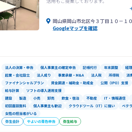
活用もご提案しております。
また経営計画の策定や、売上や利益の改
も実施し、御社の発展に貢献します。
岡山県岡山市北区今３丁目１０－１
Googleマップを確認
クラウド会計の導入による経理業務や給
も承っています。
是非一度、我々にご相談ください。
法人の決算・申告
個人事業主の確定申告
記帳代行
年末調整
経
起業・会社設立
法人成り
事業承継・M&A
法人税
所得税
消
ファイナンシャルプラン
資金調達・補助金・助成金
公開（IPO）支援
給与計算
ソフトの導入運用支援
建設
製造
小売
卸売
飲食・宿泊
不動産
IT・情報通信
初回面談無料
個人事業主も歓迎
クラウドツール（IT）に強い
ベテ
女性の担当者がいる
弥生会計
やよいの青色申告
弥生給与