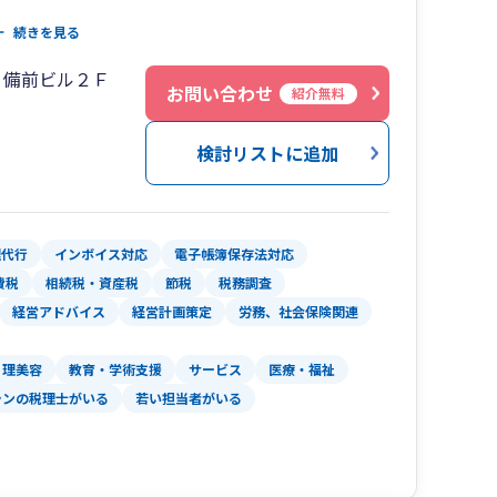
善のための予算策定、黒字化に向けての各種分析
続きを見る
０備前ビル２Ｆ
お問い合わせ
紹介無料
与計算の効率化の支援も実施しており、記帳代行
検討リストに追加
理代行
インボイス対応
電子帳簿保存法対応
費税
相続税・資産税
節税
税務調査
経営アドバイス
経営計画策定
労務、社会保険関連
理美容
教育・学術支援
サービス
医療・福祉
ランの税理士がいる
若い担当者がいる