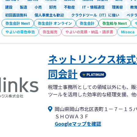
建設
製造
小売
卸売
不動産
IT・情報通信
理美容
教
初回面談無料
個人事業主も歓迎
クラウドツール（IT）に強い
ベテ
弥生会計 Next
弥生会計 オンライン
弥生会計
弥生給与 Next
やよいの青色申告
弥生販売
やよいの見積・納品・請求書
Misoca
ネットリンクス株式
同会計
税理士事務所としての領域以外にも、販
ツールを活用した効率的な経理支援、他
岡山県岡山市北区表町１－７－１５
ＳＨＯＷＡ３Ｆ
Googleマップを確認