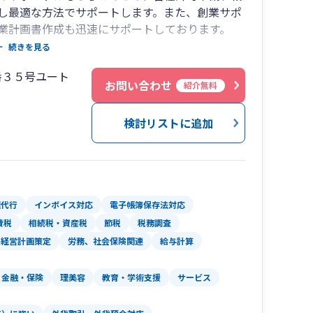
し最適な方法でサポートします。また、創業サポ
業計画書作成も迅速にサポートしております。
、経営者様にとことん向き合い、互いに切磋琢磨
続きを見る
ます。「企業は社会の公器」という松下幸之助氏
番３５号ユート
ります。私腹を肥やすのではなく、地域社会に貢献し
お問い合わせ
紹介無料
あると考え、日々の業務に励んでおります。生ま
いきます！
検討リストに追加
理代行
インボイス対応
電子帳簿保存法対応
費税
相続税・資産税
節税
税務調査
経営計画策定
労務、社会保険関連
給与計算
金融・保険
理美容
教育・学術支援
サービス