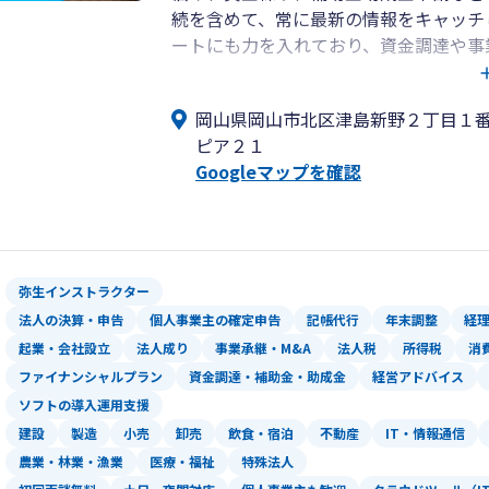
続を含めて、常に最新の情報をキャッチ
ートにも力を入れており、資金調達や事
「中小企業のベストパートナー」として
し、成長していくことが私の理想であり
岡山県岡山市北区津島新野２丁目１
（現Panasonic創業者）の言葉があ
ピア２１
ていくことが自企業発展の一番の近道で
Googleマップを確認
れ育った岡山から日本全国を元気にして
弥生インストラクター
法人の決算・申告
個人事業主の確定申告
記帳代行
年末調整
経
起業・会社設立
法人成り
事業承継・M&A
法人税
所得税
消
ファイナンシャルプラン
資金調達・補助金・助成金
経営アドバイス
ソフトの導入運用支援
建設
製造
小売
卸売
飲食・宿泊
不動産
IT・情報通信
農業・林業・漁業
医療・福祉
特殊法人