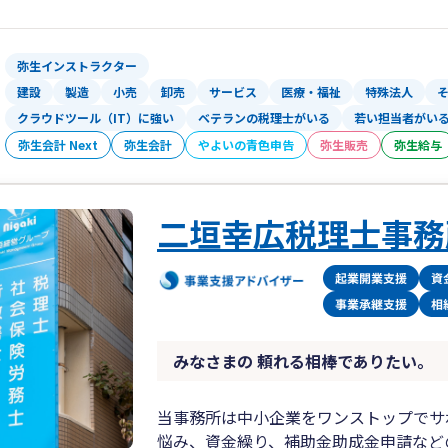
弥生インストラクター
建設
製造
小売
卸売
サービス
医療・福祉
特殊法人
クラウドツール（IT）に強い
ベテランの税理士がいる
若い担当者がい
弥生会計 Next
弥生会計
やよいの青色申告
弥生販売
弥生給与
二垣幸広税理士事務
みなさまの 頼れる相棒でありたい。
当事務所は中小企業をワンストップでサ
悩み、資金繰り、補助金助成金申請など