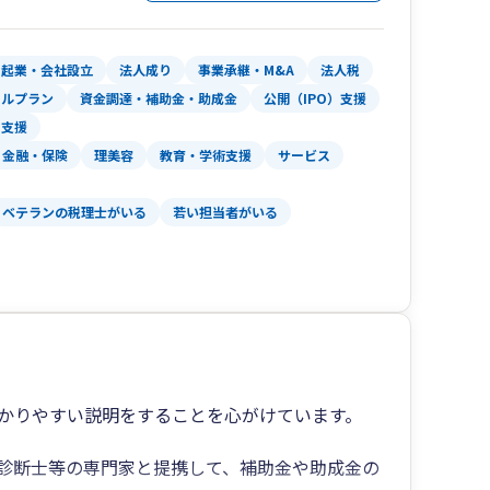
と若いメンバーが多く中四国エリア全域に関与先を
訪問に加え、オンラインサービス等を利用した迅
起業・会社設立
法人成り
事業承継・M&A
法人税
ャルプラン
資金調達・補助金・助成金
公開（IPO）支援
により事業計画を更に具体化し、面談時には対計
用支援
を確認する事で、より正確な現状報告・決算予測
金融・保険
理美容
教育・学術支援
サービス
評いただいております。
ベテランの税理士がいる
若い担当者がいる
続対策及び事業承継対策を実施し、法人・個人に
ています。その他にも医療機関（医療法人、特定
、開業医、調剤薬局等）への関与実績も豊富であ
分析・医療機関の事業承継対策等の幅広いサービ
ます。
かりやすい説明をすることを心がけています。
診断士等の専門家と提携して、補助金や助成金の