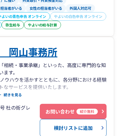
T）に強い
外貨取引・外貨預金対応
い担当者がいる
女性の担当者がいる
外国人対応可
やよいの青色申告 オンライン
やよいの白色申告 オンライン
弥生給与
やよいの給与計算
 岡山事務所
「相続・事業承継」といった、高度に専門的な知
います。
やノウハウを活かすとともに、各分野における経験
トなサービスを提供いたします。
続きを見る
の地において1951年より櫻井会計事務所（後
2号 杜の街グレ
お問い合わせ
紹介無料
業譲渡を行いました。現在は「杜の街グレース オフ
検討リストに追加