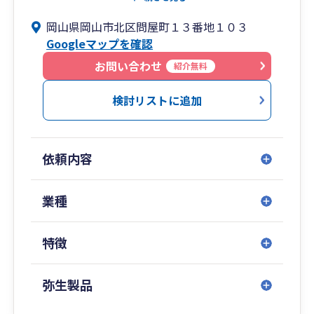
や、確定申告もお任せください。また、法人向け
岡山県岡山市北区問屋町１３番地１０３
には会社設立サポートや法人税申告、税理士顧問
Googleマップを確認
契約なども承っております。各種税申告の無料相
談も面談で随時行っておりますのでお気軽にご相
お問い合わせ
紹介無料
談くださいませ。
検討リストに追加
依頼内容
業種
特徴
弥生製品