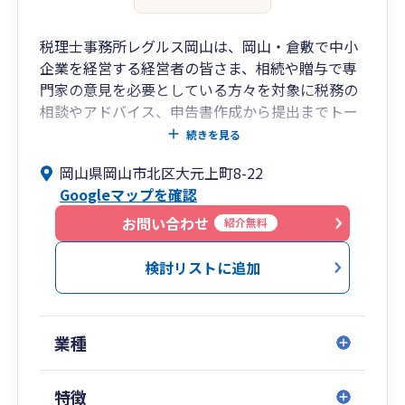
税理士事務所レグルス岡山は、岡山・倉敷で中小
企業を経営する経営者の皆さま、相続や贈与で専
門家の意見を必要としている方々を対象に税務の
相談やアドバイス、申告書作成から提出までトー
タルでサポートする事務所です。
続きを見る
岡山県岡山市北区大元上町8-22
これから起業する方、遺言や遺産相続の手続きに
Googleマップを確認
ついて知りたい方、不動産経営をはじめてみたい
方など、まだこれからの話でも規模の大小に関わ
お問い合わせ
紹介無料
らず気軽にご相談いただき、安心していただける
よう、スタッフ一同、税務・会計の学びを深めな
検討リストに追加
がらお待ちしています。
業種
特徴