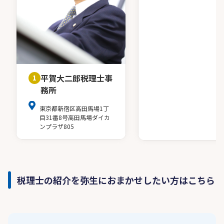
平賀大二郎税理士事
1
務所
東京都新宿区高田馬場1丁
目31番8号高田馬場ダイカ
ンプラザ805
税理士の紹介を弥生におまかせしたい方はこちら