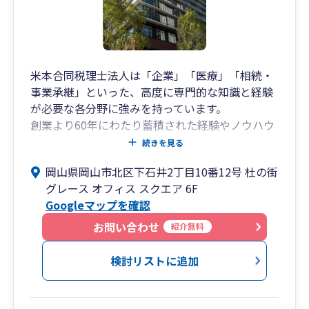
米本合同税理士法人は「企業」「医療」「相続・
事業承継」といった、高度に専門的な知識と経験
が必要な各分野に強みを持っています。
創業より60年にわたり蓄積された経験やノウハウ
を活かすとともに、各分野における経験豊富なス
続きを見る
ペシャリストが、お客様にベストなサービスを提
岡山県岡山市北区下石井2丁目10番12号 杜の街
供いたします。
グレース オフィス スクエア 6F
Googleマップを確認
米本合同税理士法人 岡山事務所は、岡山の地にお
いて1951年より櫻井会計事務所（後身、みどり合
お問い合わせ
紹介無料
同会計）として開業し、
2012年7月に米本合同税理士法人へ事業譲渡を行
検討リストに追加
いました。現在は「杜の街グレース オフィス スク
エア」に事務所がございます。