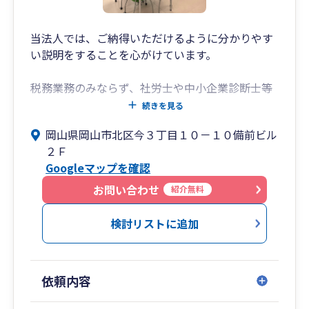
立・診療報酬分析・医療機関の事業承継対策等の
幅広いサービスを、経験豊富なスタッフが提供し
ています。
当法人では、ご納得いただけるように分かりやす
い説明をすることを心がけています。
税務業務のみならず、社労士や中小企業診断士等
の専門家と提携して、補助金や助成金の活用もご
続きを見る
提案しております。
岡山県岡山市北区今３丁目１０－１０備前ビル
また経営計画の策定や、売上や利益の改善のため
２Ｆ
の予算策定、黒字化に向けての各種分析も実施
Googleマップを確認
し、御社の発展に貢献します。
お問い合わせ
紹介無料
クラウド会計の導入による経理業務や給与計算の
効率化の支援も実施しており、記帳代行も承って
検討リストに追加
います。
是非一度、我々にご相談ください。
依頼内容