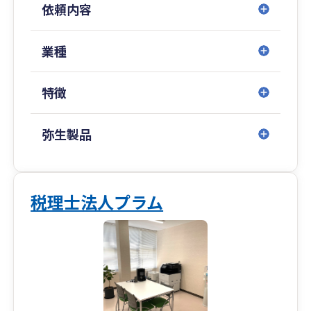
依頼内容
岡山事務所スタッフの平均年齢は30代と若いメン
バーが多く中四国エリア全域に関与先を有してお
り、県内・県外問わず、毎月の訪問に加え、オン
業種
ラインサービス等を利用した迅速な対応を心掛け
ております。
特徴
岡山事務所では、中長期計画の策定支援により事
業計画を更に具体化し、面談時には対計画比で損
弥生製品
益・貸借及びキャッシュフローを確認する事で、
より正確な現状報告・決算予測が可能になり、多
くの関与先様よりご好評いただいております。
税理士法人プラム
また、資産税に特化した税理士による相続対策及
び事業承継対策を実施し、法人・個人に対するト
ータルコンサルティングを行っています。その他
にも医療機関（医療法人、特定医療法人、社会医
療法人、社会福祉法人、開業医、調剤薬局等）へ
の関与実績も豊富であり、開業指導・医療法人設