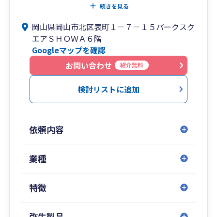
ことではありません。お客様の立場で、わかりや
続きを見る
すい言葉で説明することにより、お客様の悩みに
岡山県岡山市北区表町１－７－１５パークスク
対して解決のサポートをしたいと考えています。
エアＳＨＯＷＡ６階
Googleマップを確認
お客様の想いを形にし、円満な相続・事業承継を
目指して、親切・丁寧なサービスの提供をお約束
お問い合わせ
紹介無料
します。
検討リストに追加
依頼内容
業種
特徴
弥生製品