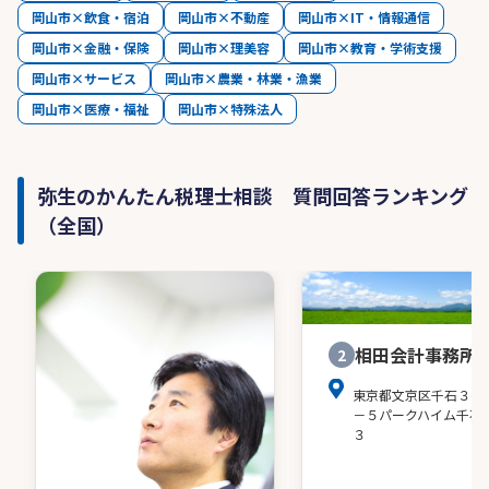
岡山市×飲食・宿泊
岡山市×不動産
岡山市×IT・情報通信
岡山市×金融・保険
岡山市×理美容
岡山市×教育・学術支援
岡山市×サービス
岡山市×農業・林業・漁業
岡山市×医療・福祉
岡山市×特殊法人
弥生のかんたん税理士相談 質問回答ランキング
（全国）
相田会計事務所
2
東京都文京区千石３－
－５パークハイム千石
３