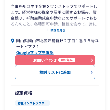
当事務所は中小企業をワンストップでサポートし
ます。経営者様の税金や雇用に関するお悩み、資
金繰り、補助金助成金申請などのサポートはもち
ろんのこと、各種許可申請、相続を含めて、常に
最新の情報をキャッチし最適な方法でサポートし
続きを見る
ます。また、創業サポートにも力を入れており、
岡山県岡山市北区津島新野２丁目１番３５号ユ
資金調達や事業計画書作成も迅速にサポートして
ートピア２１
おります。
Googleマップを確認
「中小企業のベストパートナー」として、経営者
様にとことん向き合い、互いに切磋琢磨し、成長
お問い合わせ
紹介無料
していくことが私の理想であります。「企業は社
会の公器」という松下幸之助氏（現Panasonic創
検討リストに追加
業者）の言葉があります。私腹を肥やすのではな
く、地域社会に貢献していくことが自企業発展の
一番の近道であると考え、日々の業務に励んでお
認定資格
ります。生まれ育った岡山から日本全国を元気に
していきます！
弥生インストラクター