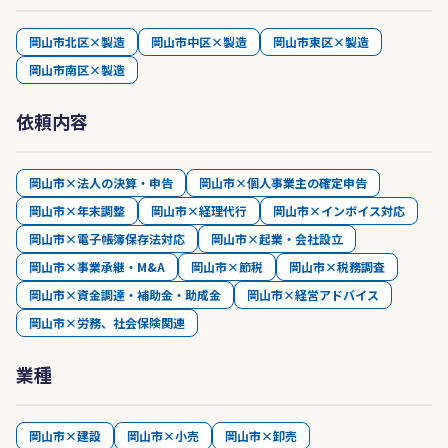
岡山市北区×製造
岡山市中区×製造
岡山市東区×製造
岡山市南区×製造
依頼内容
岡山市×法人の決算・申告
岡山市×個人事業主の確定申告
岡山市×年末調整
岡山市×経理代行
岡山市×インボイス対応
岡山市×電子帳簿保存法対応
岡山市×起業・会社設立
岡山市×事業承継・M&A
岡山市×節税
岡山市×税務調査
岡山市×資金調達・補助金・助成金
岡山市×経営アドバイス
岡山市×労務、社会保険関連
業種
岡山市×建設
岡山市×小売
岡山市×卸売