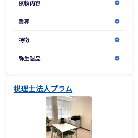
依頼内容
岡山事務所スタッフの平均年齢は30代と若いメン
バーが多く中四国エリア全域に関与先を有してお
り、県内・県外問わず、毎月の訪問に加え、オン
業種
ラインサービス等を利用した迅速な対応を心掛け
ております。
特徴
岡山事務所では、中長期計画の策定支援により事
業計画を更に具体化し、面談時には対計画比で損
弥生製品
益・貸借及びキャッシュフローを確認する事で、
より正確な現状報告・決算予測が可能になり、多
くの関与先様よりご好評いただいております。
税理士法人プラム
また、資産税に特化した税理士による相続対策及
び事業承継対策を実施し、法人・個人に対するト
ータルコンサルティングを行っています。その他
にも医療機関（医療法人、特定医療法人、社会医
療法人、社会福祉法人、開業医、調剤薬局等）へ
の関与実績も豊富であり、開業指導・医療法人設