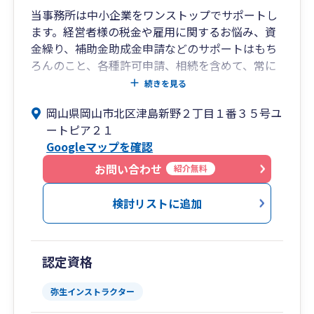
当事務所は中小企業をワンストップでサポートし
ます。経営者様の税金や雇用に関するお悩み、資
金繰り、補助金助成金申請などのサポートはもち
ろんのこと、各種許可申請、相続を含めて、常に
最新の情報をキャッチし最適な方法でサポートし
続きを見る
ます。また、創業サポートにも力を入れており、
岡山県岡山市北区津島新野２丁目１番３５号ユ
資金調達や事業計画書作成も迅速にサポートして
ートピア２１
おります。
Googleマップを確認
「中小企業のベストパートナー」として、経営者
様にとことん向き合い、互いに切磋琢磨し、成長
お問い合わせ
紹介無料
していくことが私の理想であります。「企業は社
会の公器」という松下幸之助氏（現Panasonic創
検討リストに追加
業者）の言葉があります。私腹を肥やすのではな
く、地域社会に貢献していくことが自企業発展の
一番の近道であると考え、日々の業務に励んでお
認定資格
ります。生まれ育った岡山から日本全国を元気に
していきます！
弥生インストラクター