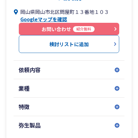
や、確定申告もお任せください。また、法人向け
岡山県岡山市北区問屋町１３番地１０３
には会社設立サポートや法人税申告、税理士顧問
Googleマップを確認
契約なども承っております。各種税申告の無料相
談も面談で随時行っておりますのでお気軽にご相
お問い合わせ
紹介無料
談くださいませ。
検討リストに追加
依頼内容
業種
特徴
弥生製品