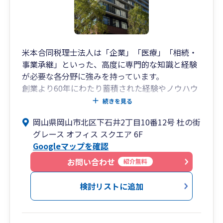
米本合同税理士法人は「企業」「医療」「相続・
事業承継」といった、高度に専門的な知識と経験
が必要な各分野に強みを持っています。
創業より60年にわたり蓄積された経験やノウハウ
を活かすとともに、各分野における経験豊富なス
続きを見る
ペシャリストが、お客様にベストなサービスを提
岡山県岡山市北区下石井2丁目10番12号 杜の街
供いたします。
グレース オフィス スクエア 6F
Googleマップを確認
米本合同税理士法人 岡山事務所は、岡山の地にお
いて1951年より櫻井会計事務所（後身、みどり合
お問い合わせ
紹介無料
同会計）として開業し、
2012年7月に米本合同税理士法人へ事業譲渡を行
検討リストに追加
いました。現在は「杜の街グレース オフィス スク
エア」に事務所がございます。