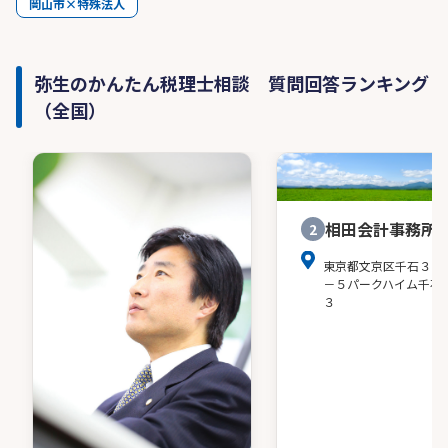
岡山市×特殊法人
弥生のかんたん税理士相談 質問回答ランキング
（全国）
相田会計事務所
2
東京都文京区千石３－
－５パークハイム千石
３