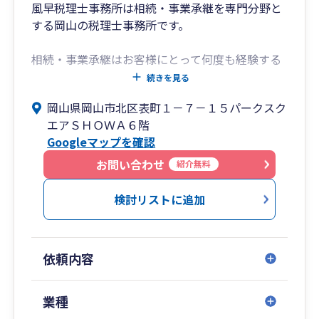
風早税理士事務所は相続・事業承継を専門分野と
する岡山の税理士事務所です。
相続・事業承継はお客様にとって何度も経験する
ことではありません。お客様の立場で、わかりや
続きを見る
すい言葉で説明することにより、お客様の悩みに
岡山県岡山市北区表町１－７－１５パークスク
対して解決のサポートをしたいと考えています。
エアＳＨＯＷＡ６階
Googleマップを確認
お客様の想いを形にし、円満な相続・事業承継を
目指して、親切・丁寧なサービスの提供をお約束
お問い合わせ
紹介無料
します。
検討リストに追加
依頼内容
業種