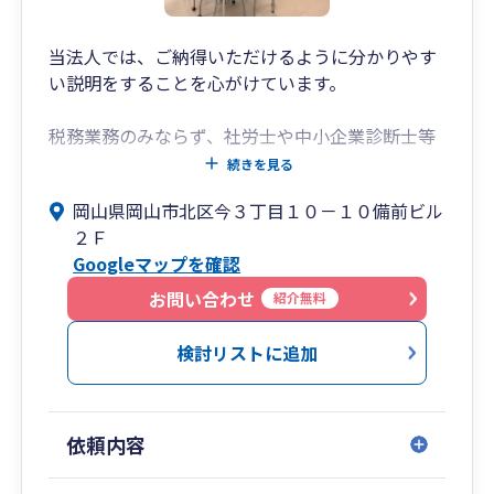
立・診療報酬分析・医療機関の事業承継対策等の
幅広いサービスを、経験豊富なスタッフが提供し
ています。
当法人では、ご納得いただけるように分かりやす
い説明をすることを心がけています。
税務業務のみならず、社労士や中小企業診断士等
の専門家と提携して、補助金や助成金の活用もご
続きを見る
提案しております。
岡山県岡山市北区今３丁目１０－１０備前ビル
また経営計画の策定や、売上や利益の改善のため
２Ｆ
の予算策定、黒字化に向けての各種分析も実施
Googleマップを確認
し、御社の発展に貢献します。
お問い合わせ
紹介無料
クラウド会計の導入による経理業務や給与計算の
効率化の支援も実施しており、記帳代行も承って
検討リストに追加
います。
是非一度、我々にご相談ください。
依頼内容