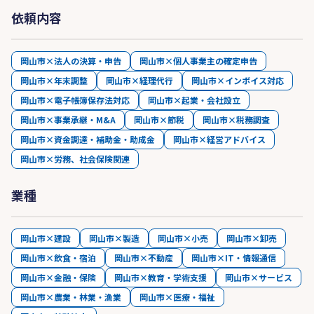
依頼内容
岡山市×法人の決算・申告
岡山市×個人事業主の確定申告
岡山市×年末調整
岡山市×経理代行
岡山市×インボイス対応
岡山市×電子帳簿保存法対応
岡山市×起業・会社設立
岡山市×事業承継・M&A
岡山市×節税
岡山市×税務調査
岡山市×資金調達・補助金・助成金
岡山市×経営アドバイス
岡山市×労務、社会保険関連
業種
岡山市×建設
岡山市×製造
岡山市×小売
岡山市×卸売
岡山市×飲食・宿泊
岡山市×不動産
岡山市×IT・情報通信
岡山市×金融・保険
岡山市×教育・学術支援
岡山市×サービス
岡山市×農業・林業・漁業
岡山市×医療・福祉