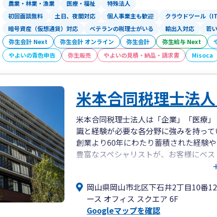
農業・林業・漁業
医療・福祉
特殊法人
初回面談無料
土日、夜間対応
個人事業主も歓迎
クラウドツール（I
暗号資産（仮想通貨）対応
ベテランの税理士がいる
輸出入対応
若
弥生会計 Next
弥生会計 オンライン
弥生会計
弥生給与 Next
やよいの青色申告
弥生販売
やよいの見積・納品・請求書
Misoca
米本合同税理士法人
米本合同税理士法人は「企業」「医療」
識と経験が必要な各分野に強みを持って
創業より60年にわたり蓄積された経験
豊富なスペシャリストが、お客様にベス
米本合同税理士法人 岡山事務所は、岡山
岡山県岡山市北区下石井2丁目10番1
身、みどり合同会計）として開業し、
ース オフィス スクエア 6F
2012年7月に米本合同税理士法人へ事
Googleマップを確認
ィス スクエア」に事務所がございます。