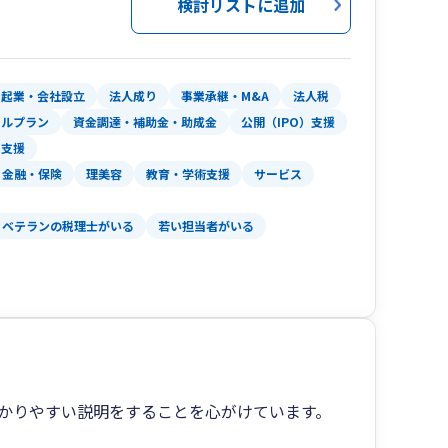
検討リストに追加
と若いメンバーが多く中四国エリア全域に関与先を
訪問に加え、オンラインサービス等を利用した迅
起業・会社設立
法人成り
事業承継・M&A
法人税
ャルプラン
資金調達・補助金・助成金
公開（IPO）支援
により事業計画を更に具体化し、面談時には対計
用支援
を確認する事で、より正確な現状報告・決算予測
金融・保険
理美容
教育・学術支援
サービス
評いただいております。
ベテランの税理士がいる
若い担当者がいる
続対策及び事業承継対策を実施し、法人・個人に
ています。その他にも医療機関（医療法人、特定
、開業医、調剤薬局等）への関与実績も豊富であ
分析・医療機関の事業承継対策等の幅広いサービ
ます。
かりやすい説明をすることを心がけています。