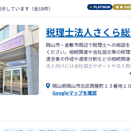
表示しています（全18件）
税理士法人さくら総
岡山市・倉敷市周辺で税理士への相談を
ください。相続関連や会社設立等の税理
遺言書の作成や遺産分割などの相続関連
法人向けには会社設立サポートや法人税
種税申告の無料相談も面談で随時行って
岡山県岡山市北区問屋町１３番地１
Googleマップを確認