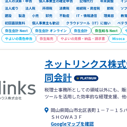
法人の決算・申告
個人事業主の確定申告
記帳代行
年末調整
イ
法人成り
法人税
所得税
消費税
相続税・資産税
節税
ソ
建設
製造
小売
卸売
不動産
IT・情報通信
理美容
教
初回面談無料
個人事業主も歓迎
クラウドツール（IT）に強い
ベテ
弥生会計 Next
弥生会計 オンライン
弥生会計
弥生給与 Next
やよいの青色申告
弥生販売
やよいの見積・納品・請求書
Misoca
ネットリンクス株式
同会計
税理士事務所としての領域以外にも、販
ツールを活用した効率的な経理支援、他
岡山県岡山市北区表町１－７－１５
ＳＨＯＷＡ３Ｆ
Googleマップを確認