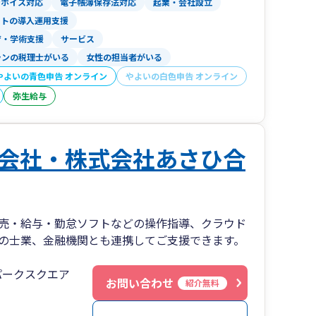
ンボイス対応
電子帳簿保存法対応
起業・会社設立
フトの導入運用支援
育・学術支援
サービス
ランの税理士がいる
女性の担当者がいる
やよいの青色申告 オンライン
やよいの白色申告 オンライン
弥生給与
会社・株式会社あさひ合
売・給与・勤怠ソフトなどの操作指導、クラウド
の士業、金融機関とも連携してご支援できます。
パークスクエア
お問い合わせ
紹介無料