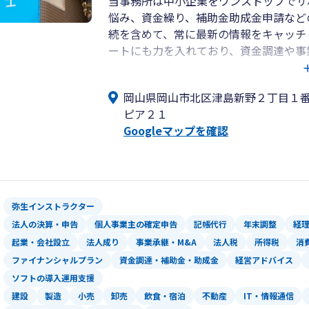
当事務所は中小企業をワンストップでサ
悩み、資金繰り、補助金助成金申請など
続を含めて、常に最新の情報をキャッチ
ートにも力を入れており、資金調達や事
「中小企業のベストパートナー」として
し、成長していくことが私の理想であり
岡山県岡山市北区津島新野２丁目１
（現Panasonic創業者）の言葉があ
ピア２１
ていくことが自企業発展の一番の近道で
Googleマップを確認
れ育った岡山から日本全国を元気にして
弥生インストラクター
法人の決算・申告
個人事業主の確定申告
記帳代行
年末調整
経
起業・会社設立
法人成り
事業承継・M&A
法人税
所得税
消
ファイナンシャルプラン
資金調達・補助金・助成金
経営アドバイス
ソフトの導入運用支援
建設
製造
小売
卸売
飲食・宿泊
不動産
IT・情報通信