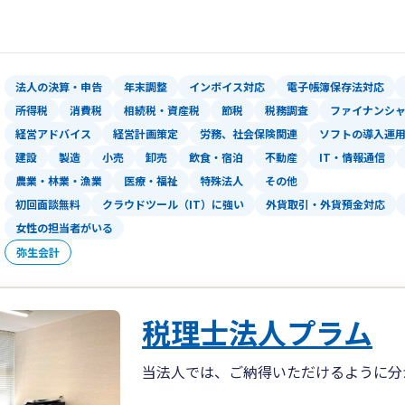
岡山事務所スタッフの平均年齢は30代
有しており、県内・県外問わず、毎月の
速な対応を心掛けております。
法人の決算・申告
年末調整
インボイス対応
電子帳簿保存法対応
所得税
消費税
相続税・資産税
節税
税務調査
ファイナンシ
岡山事務所では、中長期計画の策定支援
経営アドバイス
経営計画策定
労務、社会保険関連
ソフトの導入運
画比で損益・貸借及びキャッシュフロー
建設
製造
小売
卸売
飲食・宿泊
不動産
IT・情報通信
が可能になり、多くの関与先様よりご好
農業・林業・漁業
医療・福祉
特殊法人
その他
初回面談無料
クラウドツール（IT）に強い
外貨取引・外貨預金対応
また、資産税に特化した税理士による相
対するトータルコンサルティングを行っ
女性の担当者がいる
医療法人、社会医療法人、社会福祉法人
弥生会計
り、開業指導・医療法人設立・診療報酬
スを、経験豊富なスタッフが提供してい
税理士法人プラム
当法人では、ご納得いただけるように分