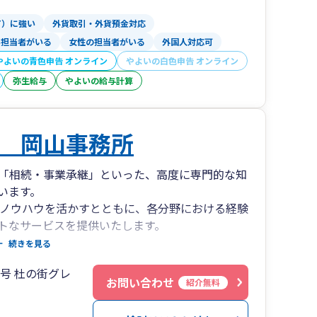
T）に強い
外貨取引・外貨預金対応
い担当者がいる
女性の担当者がいる
外国人対応可
やよいの青色申告 オンライン
やよいの白色申告 オンライン
弥生給与
やよいの給与計算
 岡山事務所
「相続・事業承継」といった、高度に専門的な知
います。
やノウハウを活かすとともに、各分野における経験
トなサービスを提供いたします。
続きを見る
の地において1951年より櫻井会計事務所（後
2号 杜の街グレ
お問い合わせ
紹介無料
業譲渡を行いました。現在は「杜の街グレース オフ