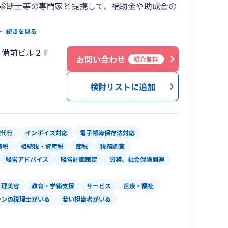
診断士等の専門家と提携して、補助金や助成金の
善のための予算策定、黒字化に向けての各種分析
続きを見る
０備前ビル２Ｆ
お問い合わせ
紹介無料
与計算の効率化の支援も実施しており、記帳代行
検討リストに追加
理代行
インボイス対応
電子帳簿保存法対応
費税
相続税・資産税
節税
税務調査
経営アドバイス
経営計画策定
労務、社会保険関連
理美容
教育・学術支援
サービス
医療・福祉
ランの税理士がいる
若い担当者がいる