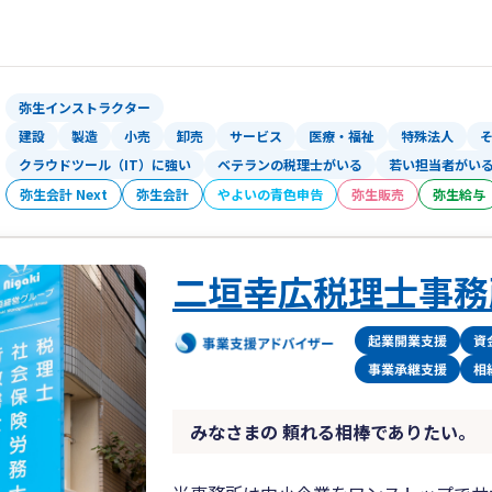
弥生インストラクター
建設
製造
小売
卸売
サービス
医療・福祉
特殊法人
クラウドツール（IT）に強い
ベテランの税理士がいる
若い担当者がい
弥生会計 Next
弥生会計
やよいの青色申告
弥生販売
弥生給与
二垣幸広税理士事務
みなさまの 頼れる相棒でありたい。