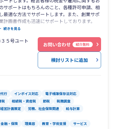
ポートします。経営者様の税金や雇用に関するお
のサポートはもちろんのこと、各種許可申請、相
し最適な方法でサポートします。また、創業サポ
業計画書作成も迅速にサポートしております。
、経営者様にとことん向き合い、互いに切磋琢磨
続きを見る
ます。「企業は社会の公器」という松下幸之助氏
番３５号ユート
ります。私腹を肥やすのではなく、地域社会に貢献し
お問い合わせ
紹介無料
あると考え、日々の業務に励んでおります。生ま
いきます！
検討リストに追加
理代行
インボイス対応
電子帳簿保存法対応
費税
相続税・資産税
節税
税務調査
経営計画策定
労務、社会保険関連
給与計算
金融・保険
理美容
教育・学術支援
サービス