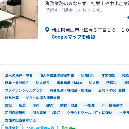
税務業務のみならず、社労士や中小企業
活用もご提案しております。
また経営計画の策定や、売上や利益の改
も実施し、御社の発展に貢献します。
岡山県岡山市北区今３丁目１０－１
Googleマップを確認
クラウド会計の導入による経理業務や給
も承っています。
是非一度、我々にご相談ください。
法人の決算・申告
個人事業主の確定申告
記帳代行
年末調整
経
起業・会社設立
法人成り
事業承継・M&A
法人税
所得税
消
ファイナンシャルプラン
資金調達・補助金・助成金
公開（IPO）支援
給与計算
ソフトの導入運用支援
建設
製造
小売
卸売
飲食・宿泊
不動産
IT・情報通信
初回面談無料
個人事業主も歓迎
クラウドツール（IT）に強い
ベテ
女性の担当者がいる
弥生会計
やよいの青色申告
弥生給与