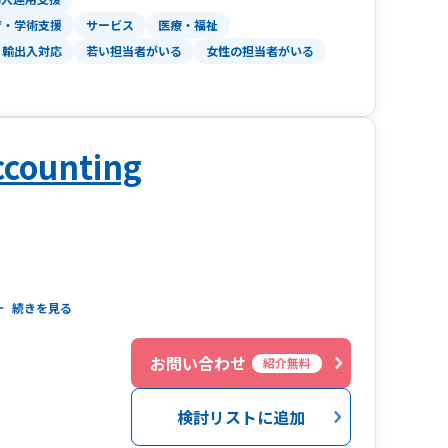
育・学術支援
サービス
医療・福祉
有資格者が御社の担当をします
輸出入対応
若い担当者がいる
女性の担当者がいる
法書士など)との連携
会計事務所は３０年以上にわたり、顧問先様の会
ccounting
りました。
本人が顧問先様と対面によりじっくりとお話を伺
ロナ禍など様々な困難を顧問先様と共に経験し、
ポートすることで信頼をいただき、私たちもまた
続きを見る
社会情勢もますます複雑化しています。先の読め
験に基づく知識と最新の情報を武器に、変化に先
います。
お問い合わせ
紹介無料
ートいたします。
」「相続サポート」「創業支援」という三つの柱
り組んでおります。
検討リストに追加
理し、経営に活かせる形でサポートします。
も皆様のお悩み事の相談窓口として、信頼される