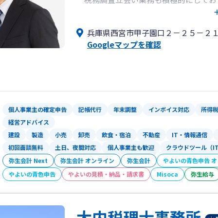
お気軽にお問い合わせください。
兵庫県西宮市甲子園口２－２５－２
Googleマップを確認
個人事業主の確定申告
記帳代行
年末調整
インボイス対応
所得
経営アドバイス
建設
製造
小売
卸売
飲食・宿泊
不動産
IT・情報通信
初回面談無料
土日、夜間対応
個人事業主も歓迎
クラウドツール（I
弥生会計 Next
弥生会計 オンライン
弥生会計
やよいの青色申告 
やよいの青色申告
やよいの見積・納品・請求書
Misoca
弥生給与
大内税理士事務所