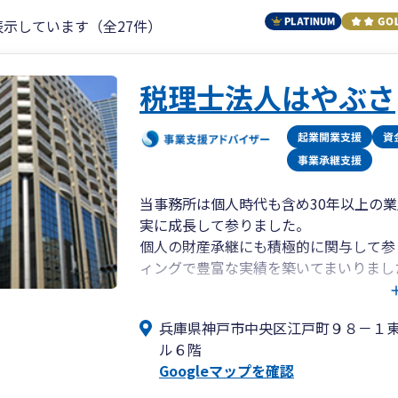
表示しています（全27件）
税理士法人はやぶさ
当事務所は個人時代も含め30年以上の
実に成長して参りました。
個人の財産承継にも積極的に関与して参
ィングで豊富な実績を築いてまいりまし
近年は顧問先様のグループ化やM&Aの
兵庫県神戸市中央区江戸町９８－１
M&Aの領域も強化し、着実に実績を積
ル６階
現在、税理士3名が役員として就任してお
Googleマップを確認
名で顧問先様をサポートさせていただき