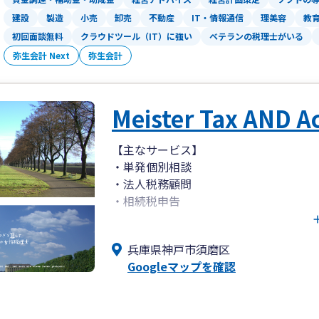
建設
製造
小売
卸売
不動産
IT・情報通信
理美容
教
◇ 新人スタッフではなく税理士または
初回面談無料
クラウドツール（IT）に強い
ベテランの税理士がいる
◇ 他士業(社会保険労務士、弁護士、司
弥生会計 Next
弥生会計
◇ 30代の税理士在籍
◇ 相談無料 お気軽にご相談ください
神戸・大阪を中心に地域に根差し、西原
Meister Tax AND A
計・税務のパートナーとして歩んでまい
当事務所が大切にしているのは、税理士
【主なサービス】
い、寄り添うことです。
・単発個別相談
阪神淡路大震災やリーマンショック、コ
・法人税務顧問
そのたびに会計税務の分野から全力でサ
・相続税申告
共に成長し、現在に至ります。
・確定申告サポート
近年、税務会計制度は頻繁に改正され、
ない時代だからこそ、私たちは長年の経
兵庫県神戸市須磨区
成長企業の自計化や自社申告を支援して
回りして対応し、最適な経営判断をサポ
Googleマップを確認
経理担当者の育成サポートも可能です。
私たち西原会計事務所は現在「法人顧問
を中心に地域の皆様に貢献できるよう取
複雑な税制や制度改正をわかりやすく整
長年の実績と豊富な知識を活かし、今後