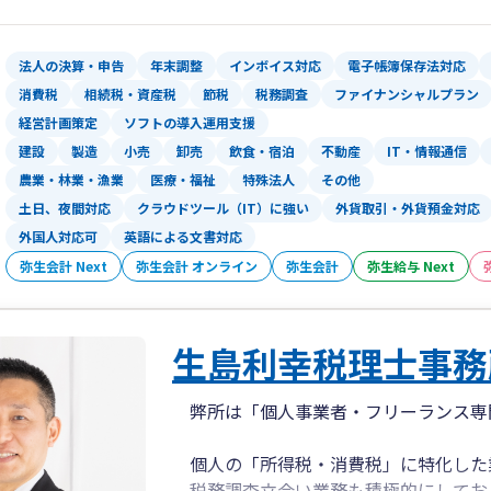
パートナーであり続けることを目標とし
税金のご相談から始まっても、気がつけ
どんなご相談でもお気軽にお問い合わせ
っていきます。
法人の決算・申告
年末調整
インボイス対応
電子帳簿保存法対応
税務会計の課題を整理すると、その先に
消費税
相続税・資産税
節税
税務調査
ファイナンシャルプラン
だからこそ、税金だけでなく事業そのも
経営計画策定
ソフトの導入運用支援
走者でありたいと考えています。
建設
製造
小売
卸売
飲食・宿泊
不動産
IT・情報通信
農業・林業・漁業
医療・福祉
特殊法人
その他
税務は未来の選択肢を広げる力になりま
土日、夜間対応
クラウドツール（IT）に強い
外貨取引・外貨預金対応
一人で考え込まず、まずは状況を整理す
外国人対応可
英語による文書対応
弥生会計 Next
弥生会計 オンライン
弥生会計
弥生給与 Next
生島利幸税理士事務
弊所は「個人事業者・フリーランス専
個人の「所得税・消費税」に特化した
税務調査立会い業務も積極的にしてお