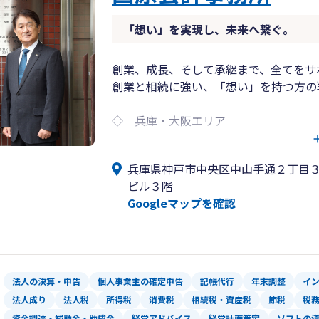
「想い」を実現し、未来へ繋ぐ。
創業、成長、そして承継まで、全てをサ
創業と相続に強い、「想い」を持つ方の
◇ 兵庫・大阪エリア
◇ 経営者様と対面によるサポートを重
◇ もちろんリモート対応可能
兵庫県神戸市中央区中山手通２丁目
ビル３階
◇ 実績×AIによる最適な帳簿作成支援
Googleマップを確認
◇ 経営者の想いに沿った財務分析・税
◇ 「想い」を実現する創業支援
◇ 医療税務会計に対応可能な税理士が
◇ 貿易・輸出に対応可能な税理士が在
法人の決算・申告
個人事業主の確定申告
記帳代行
年末調整
イ
◇ 税務調査対応実績に自信
法人成り
法人税
所得税
消費税
相続税・資産税
節税
税
◇ セカンドオピニオン相談OK
資金調達・補助金・助成金
経営アドバイス
経営計画策定
ソフトの