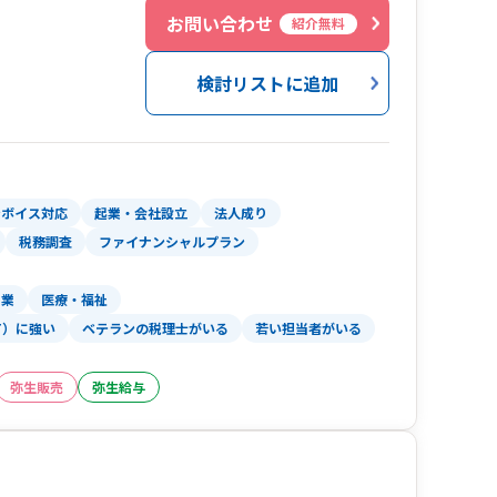
０
想続へ！）』
お問い合わせ
紹介無料
が、
『争族』から
検討リストに追加
なるようサポート致します！
ンボイス対応
起業・会社設立
法人成り
税務調査
ファイナンシャルプラン
漁業
医療・福祉
T）に強い
ベテランの税理士がいる
若い担当者がいる
弥生販売
弥生給与