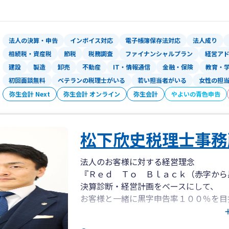
財産承継・事業承継など資産税の領域に
サポートが可能です。
特に近年、親族内承継の他、社内承継（
法人の決算・申告
インボイス対応
電子帳簿保存法対応
法人成り
M&A以外の手法で、事業会社や医療機
相続税・資産税
節税
税務調査
ファイナンシャルプラン
経営ア
の両立を支援させて頂いています。
建設
製造
卸売
不動産
IT・情報通信
金融・保険
教育・
その他、企業経営の課題解決の手段とし
初回面談無料
ベテランの税理士がいる
若い担当者がいる
女性の担
様からのニーズを確認しながら提案・実
弥生会計 Next
弥生会計 オンライン
弥生会計
やよいの青色申告
もちろん、記帳代行業務や経理チェック
業務についても、契約に基づき丁寧な対
松下欣史税理士事務
法人のお客様に対する経営理念
『Ｒｅｄ Ｔｏ Ｂｌａｃｋ（赤字から
決算診断・経営計画をベースにして、
お客様と一緒に黒字申告率１００％を目
個人のお客様に対する経営理念