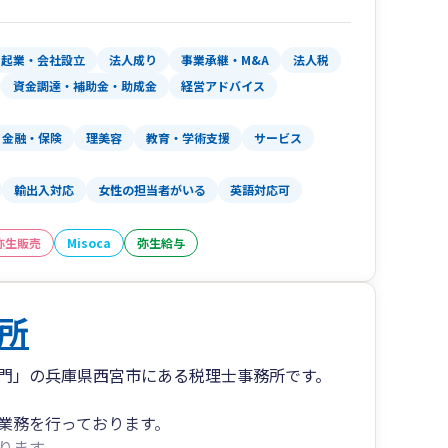
ております。
ば、いつも話題はこれからの事業のことへと広が
ください。
起業・会社設立
法人成り
事業承継・M&A
法人税
ある将来の可能性が見えてくることがあります。
資金調達・補助金・助成金
経営アドバイス
のを見つめながら、一緒に考え、わくわくする伴
金融・保険
理美容
教育・学術支援
サービス
す。
輸出入対応
女性の担当者がいる
英語対応可
るところから始めましょう。
弥生販売
Misoca
弥生給与
所
門」の兵庫県西宮市にある税理士事務所です。
業務を行っております。
ります。