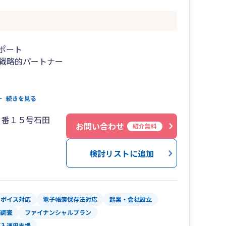
ポート
戦略的パートナー
視
続きを見る
３番１５号石田
お問い合わせ
紹介無料
務対策
検討リストに追加
在籍
籍
ンボイス対応
電子帳簿保存法対応
起業・会社設立
務調査
ファイナンシャルプラン
導入運用支援