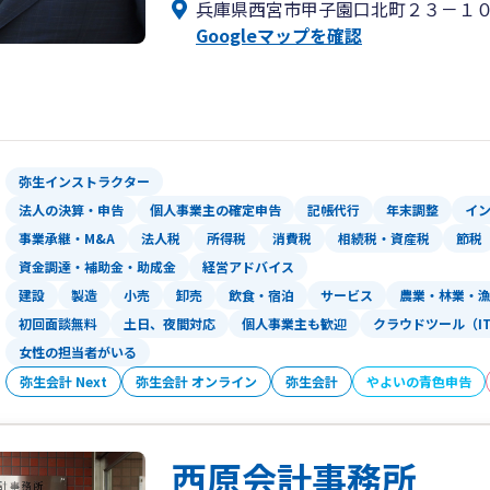
兵庫県西宮市甲子園口北町２３－１
『Ｒａｃｅ Ｔｏ Ｂａｓｅ（争族から
Googleマップを確認
相続問題は家庭によって事情は様々です
１件でも多くの『相続』が同族間で争う
次世代へと想いが続いていく『想続』に
弥生インストラクター
法人の決算・申告
個人事業主の確定申告
記帳代行
年末調整
イ
事業承継・M&A
法人税
所得税
消費税
相続税・資産税
節税
資金調達・補助金・助成金
経営アドバイス
建設
製造
小売
卸売
飲食・宿泊
サービス
農業・林業・
初回面談無料
土日、夜間対応
個人事業主も歓迎
クラウドツール（I
女性の担当者がいる
弥生会計 Next
弥生会計 オンライン
弥生会計
やよいの青色申告
西原会計事務所