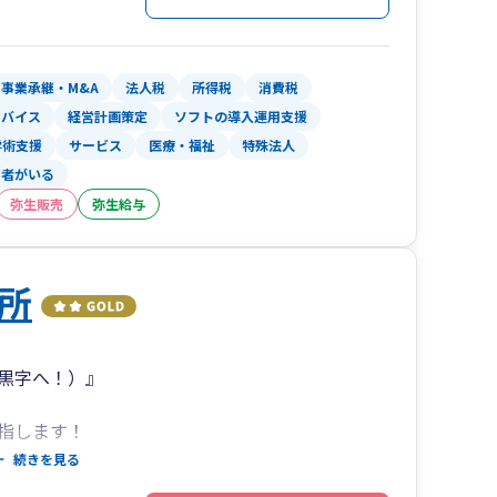
おいても、中長期の視点でご要望に応じた助言や
MBO）の手法を活用することが増えております。
事業承継・M&A
法人税
所得税
消費税
関の永続的な成長と、オーナー家の財務基盤の安定
ドバイス
経営計画策定
ソフトの導入運用支援
学術支援
サービス
医療・福祉
特殊法人
て、組織再編成や資本政策、M&Aに関し、顧問先
当者がいる
行支援をさせて頂いております。
弥生販売
弥生給与
の他、月次業績の報告、決算申告等、日々の通常
応をさせて頂いております。
所
黒字へ！）』
指します！
続きを見る