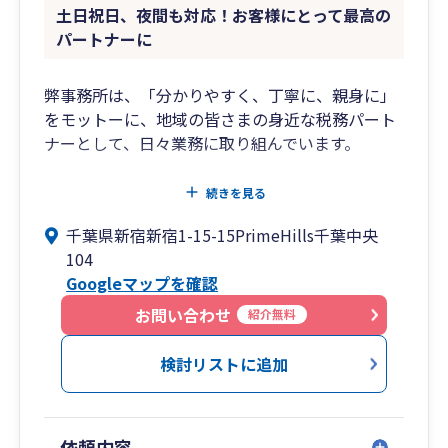
土日祝日、夜間も対応！お客様にとって最高の
パートナーに
弊事務所は、「分かりやすく、丁寧に、親身に」
をモットーに、地域の皆さまの身近な税務パート
ナーとして、日々業務に取り組んでいます。
法人・個人問わず、税務申告や記帳代行、経理支
続きを見る
援、節税対策から、相続・事業承継まで幅広く対
千葉県新宿新宿1-15-15PrimeHills千葉中央
応。
104
特に創業間もない企業や個人事業主の方に対して
Googleマップを確認
は、経営のスタートをしっかりと支えるサポート
に力を入れています。
お問い合わせ
紹介無料
「税理士に相談するのは初めて」「経理や税金が
検討リストに追加
苦手」という方にも安心していただけるよう、専
門用語を使わず、分かりやすくご説明し、気軽に
相談できる環境づくりを心がけています。
依頼内容