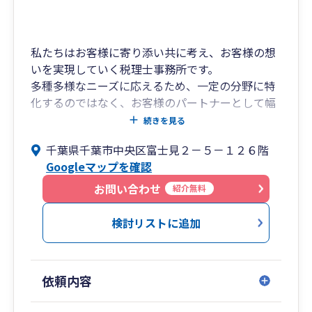
私たちはお客様に寄り添い共に考え、お客様の想
いを実現していく税理士事務所です。
多種多様なニーズに応えるため、一定の分野に特
化するのではなく、お客様のパートナーとして幅
広い分野で総合型のコンサルティングを提供して
続きを見る
まいります。
千葉県千葉市中央区富士見２－５－１２６階
所長税理士は30代と若手ではありますが、大手の
Googleマップを確認
税理士事務所で幅広い業務を経験し、数々のセミ
ナー講師も務める税務のプロフェッショナルで
お問い合わせ
紹介無料
す。
事務所全体の平均年齢は35歳であり、クラウドツ
検討リストに追加
ールなど最新で最適なサービスを提供するために
日々の情報収集や知的研鑽を怠りません。
また、相続税の調査官を長年経験した国税出身の
依頼内容
税理士も在籍しており、将来の調査を見据えた適
正な税務申告や相続対策、もしもの税務調査も全