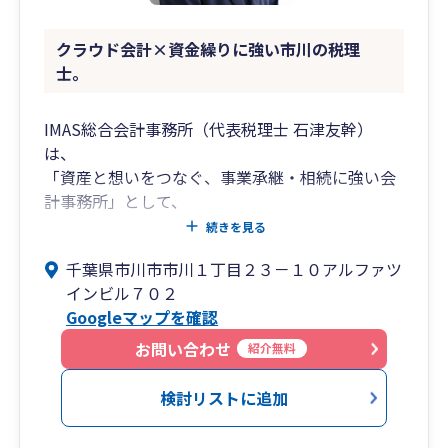
クラウド会計×資金繰りに強い市川の税理
士。
IMAS総合会計事務所（代表税理士 石津友幹）
は、
「資産と想いをつなぐ、事業承継・相続に強い会
計事務所」として、
中小企業オーナー様や資産家の“経営と家族を守
続きを見る
る”支援を行っています。
千葉県市川市市川１丁目２３－１０アルファツ
インビル７０２
会社の未来を見据えた株式承継・後継者育成・相
Googleマップを確認
続税対策を中心に、
財務・税務・法務を一体化した総合プランニング
お問い合わせ
紹介無料
を提供。
経営者様の想いを次世代へ確実に引き継ぐための
検討リストに追加
最適な解決策をご提案いたします。