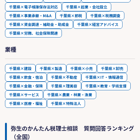
千葉県×電子帳簿保存法対応
千葉県×起業・会社設立
千葉県×事業承継・M&A
千葉県×節税
千葉県×税務調査
千葉県×資金調達・補助金・助成金
千葉県×経営アドバイス
千葉県×労務、社会保険関連
業種
千葉県×建設
千葉県×製造
千葉県×小売
千葉県×卸売
千葉県×飲食・宿泊
千葉県×不動産
千葉県×IT・情報通信
千葉県×金融・保険
千葉県×理美容
千葉県×教育・学術支援
千葉県×サービス
千葉県×農業・林業・漁業
千葉県×医療・福祉
千葉県×特殊法人
弥生のかんたん税理士相談 質問回答ランキング
（全国）