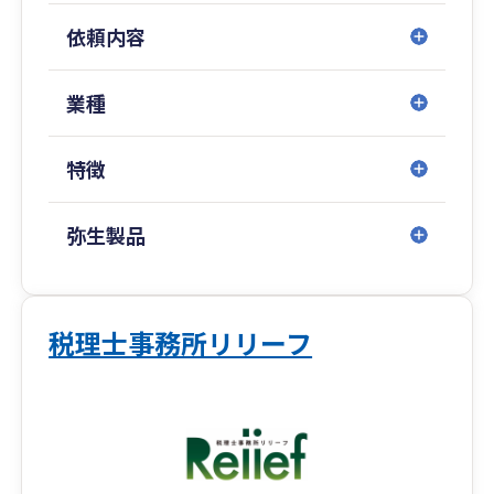
税務顧問・決算申告・自社株評価・M&A支援・遺
依頼内容
言・生前贈与まで、
経営から資産承継まで一貫してサポート可能で
す。
業種
「自社株の承継をどう進めるべきか」「相続税を
特徴
抑えて家族へ円満に引き継ぎたい」など、
承継・相続に関するお悩みはお気軽にご相談くだ
さい。
弥生製品
初回相談は無料です。
税理士事務所リリーフ