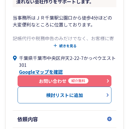
潰れない会社作りをサポートします。
当事務所はＪＲ千葉駅公園口から徒歩4分ほどの
大変便利なところに位置しております。
記帳代行や税務申告のみだけでなく、お客様に寄
り添ったアドバイスをさせていただいておりま
続きを見る
す。
千葉県千葉市中央区弁天2-22-7かっぺウエスト
301
従業員10人以下の法人、個人事業主のサポートを
Googleマップを確認
得意としております。
お問い合わせ
紹介無料
担当も無資格者ではなく、私自らご対応させてい
ただきますので、ご安心ください。
検討リストに追加
依頼内容