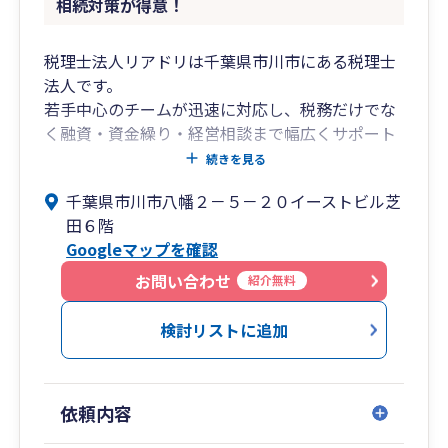
相続対策が得意！
税理士法人リアドリは千葉県市川市にある税理士
法人です。
若手中心のチームが迅速に対応し、税務だけでな
く融資・資金繰り・経営相談まで幅広くサポート
しています。
続きを見る
千葉県市川市八幡２－５－２０イーストビル芝
代表税理士は三菱UFJ銀行出身。
田６階
大手企業から中小企業まで数多くの企業を担当
Googleマップを確認
し、融資・事業計画・事業承継・M&Aなどを支援
してきました。
お問い合わせ
紹介無料
その経験を活かし、経営に役立つ税務・財務アド
バイスを提供しています。
検討リストに追加
創業融資や資金調達支援にも強みがあり、千葉銀
行、京葉銀行、信用金庫、日本政策金融公庫など
依頼内容
地域金融機関とのネットワークを活かして、
融資のご相談から実行までサポートしています。