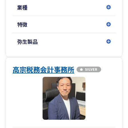
業種
また、クラウド会計の導入支援にも力を入れてお
り、
特徴
導入から運用、申告まで一貫して対応可能です。
現在の税理士に相談しづらい、レスポンスが遅
い、経営の相談ができないとお悩みの方もお気軽
弥生製品
にご相談ください。
お客様の夢の実現を支えるパートナーとして、長
期的な成長をサポートいたします。
高宗税務会計事務所