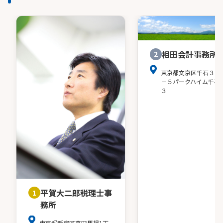
相田会計事務所
2
東京都文京区千石３－
－５パークハイム千石
３
平賀大二郎税理士事
1
務所
東京都新宿区高田馬場1丁