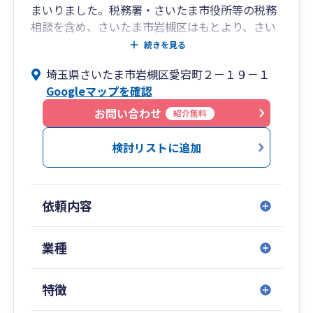
まいりました。税務署・さいたま市役所等の税務
相談を含め、さいたま市岩槻区はもとより、さい
たま市岩槻区はじめ各区、上尾市、越谷市等地元
続きを見る
地域にも密着している事務所です。（首都圏であ
埼玉県さいたま市岩槻区愛宕町２－１９－１
る東京都、千葉県、神奈川県、栃木県、群馬県、
Googleマップを確認
茨城県等のお客様もおりますので、遠方でもいろ
んな通信手段等で問題はございません）
お問い合わせ
紹介無料
検討リストに追加
依頼内容
業種
特徴