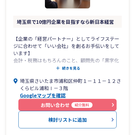
税務・会計の面からサポートいたします。
また税務調査への対応など、幅広くご相談いただ
けます
埼玉県で10億円企業を目指すなら新日本経営
当事務所が気になった際は、まずはお気軽にご相
【企業の「経営パートナー」としてライフステー
談ください。
ジに合わせて「いい会社」を創るお手伝いをして
います】
会計・税務はもちろんのこと、顧問先の「黒字化
支援」「資金繰り・銀行対策」等の経営問題に積
続きを見る
極的に取り組んでいます。
埼玉県さいたま市浦和区仲町１－１１－１２さ
より専門性が必要とされる問題には社内外の経営
くらビル浦和Ⅰ－３階
コンサルタントで問題解決を図ります。
Googleマップを確認
また、個人の相続相談にも積極的に対応していま
す。
お問い合わせ
紹介無料
より相談しやすい場所を提供したくロイヤルパイ
ンズホテル浦和に「相続ラウンジ」をご用意して
検討リストに追加
います。
事務所は浦和駅から徒歩5分。女性スタッフが若