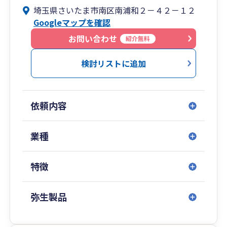
企業再生・事業再編支援、相続税事業承継対策、
埼玉県さいたま市南区南浦和２－４２－１２
経営財務コンサルタント、IT化支援、業務フロ
Googleマップを確認
ー、ISO認証取得支援、CSRコンサルティング、給
与計算代行、社会・労働保険手続き、就業規則・
お問い合わせ
紹介無料
規定の整備、労務顧問など、お客様のご要望にお
答えする体制を整えております。
検討リストに追加
依頼内容
業種
特徴
弥生製品