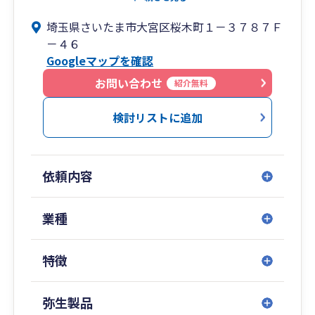
務効率化に強みがあります。
埼玉県さいたま市大宮区桜木町１－３７８７Ｆ
③補助金申請、事業計画策定、経営分析などに豊
－４６
富な実績があります。
Googleマップを確認
④相続税対応、税務調査対応などの実績も豊富で
す。
お問い合わせ
紹介無料
⑤対応は訪問、来所、ZOOM等のオンライン対応
になります。記帳代行の有無やお会いする回数を
検討リストに追加
調整することで顧問料の調整が可能になります。
依頼内容
業種
特徴
弥生製品