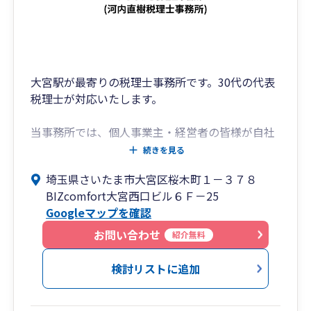
大宮駅が最寄りの税理士事務所です。30代の代表
税理士が対応いたします。
当事務所では、個人事業主・経営者の皆様が自社
の今の状況を、できるだけ早く数字で知ることが
続きを見る
できるような体制づくりを心がけています。
埼玉県さいたま市大宮区桜木町１－３７８
そして、その数字を日々の経営判断に役立ててい
BIZcomfort大宮西口ビル６Ｆ－25
ただくことを何より大切にしています。
Googleマップを確認
会計というと、「税金の計算のために仕方なくや
お問い合わせ
紹介無料
るもの」というイメージを持たれる方も多いかも
しれません。
検討リストに追加
ですが、当事務所では会計はそれだけのものでは
なく、「今、自社の経営がどういう状態にあるの