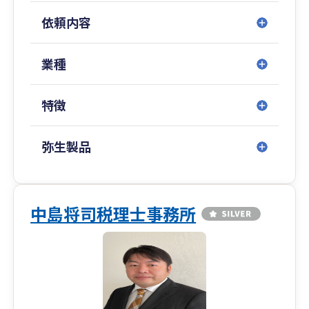
干多めです。お気軽にご相談ください。
依頼内容
＜私たちのVISION＞
■1,000社の「いい会社」を創る
業種
■企業の問題を解決するため、100人のプロフェ
ッショナル集団となる
特徴
■仕事、教育を通じて地域社会に貢献する
弥生製品
中島将司税理士事務所