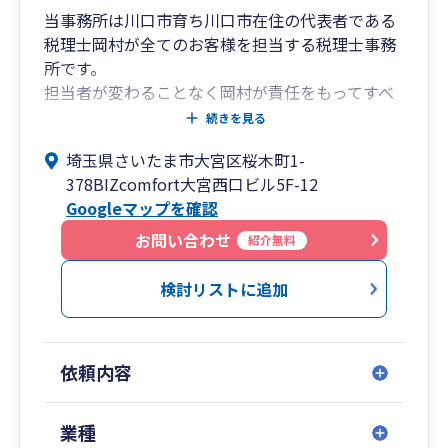
当事務所は川口市育ち川口市在住の代表者である
税理士岡村が全てのお客様を担当する税理士事務
所です。
担当者が変わることなく岡村が責任をもってすべ
てのお客様に対応させていただきます。
続きを見る
リモート対応も可能ですので遠方のお客様の対応
埼玉県さいたま市大宮区桜木町1-
も可能です。
378BIZcomfort大宮西口ビル5F-12
なるべく専門用語を使わずに分かりやすい説明を
Googleマップを確認
心がけております。
お客様には時間外や土日休日など柔軟に対応させ
お問い合わせ
紹介無料
ていただいております。
検討リストに追加
依頼内容
業種