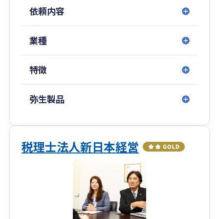
か」を知るための大事な道具だと考えています。
依頼内容
確定申告の直前になって数字が出来上がったとい
う状況では、せっかくの数字を経営に活かすタイ
ミングを逃してしまうため、できるだけ早くその
業種
数字をお届けし、経営の判断に使っていただける
よう努めています。
特徴
記帳（日々の帳簿づけ）は、ご自身で行っていた
だいても、当事務所にお任せいただいても、どち
弥生製品
らでも構いません。
また、「これまで記帳がうまくできていなかっ
た」、「何から手をつければいいか分からない」
という状態からのご相談でも大丈夫です。
税理士法人新日本経営
まずは今の状況をお伺いし、無理のない形をこち
らからご提案いたします。
数字をどう活かしていくか、そこから一緒に考え
ていくことを大切にしています。
経営者・個人事業主の皆様の良き伴走者として、