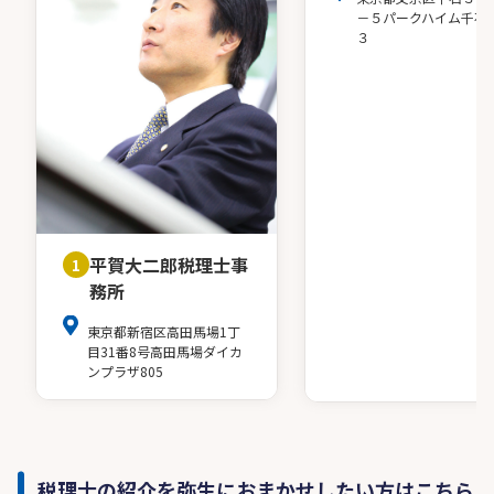
－５パークハイム千石
３
平賀大二郎税理士事
1
務所
東京都新宿区高田馬場1丁
目31番8号高田馬場ダイカ
ンプラザ805
税理士の紹介を弥生におまかせしたい方はこちら