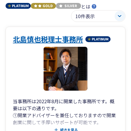
とは
北島慎也税理士事務所
当事務所は2022年8月に開業した事務所です。概
要は以下の通りです。
①開業アドバイザーを兼任しておりますので開業
創業に関して手厚いサポートが可能です。
②IT化、インボイス対応、電子帳簿保存法など業
続きを見る