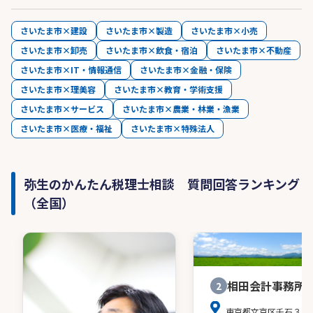
さいたま市×建設
さいたま市×製造
さいたま市×小売
さいたま市×卸売
さいたま市×飲食・宿泊
さいたま市×不動産
さいたま市×IT・情報通信
さいたま市×金融・保険
さいたま市×理美容
さいたま市×教育・学術支援
さいたま市×サービス
さいたま市×農業・林業・漁業
さいたま市×医療・福祉
さいたま市×特殊法人
弥生のかんたん税理士相談 質問回答ランキング
（全国）
相田会計事務所
2
東京都文京区千石３－