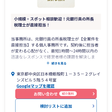
小規模・スポット相談歓迎！元銀行員の所長
税理士が直接担当！
当事務所は、元銀行員の所長税理士が【全案件を
直接担当】する個人事務所です。契約後に担当者
が変わる心配がなく、最短1時間〜24時間以内の
迅速なレスポンスで経営者様の課題を解決しま
す。
続きを見る
東京都中央区日本橋蛎殻町１－３５－２グレイ
【当事務所の3つの強み】
ンズビル５階５４号室
１．小規模事業者・スポット相談歓迎：顧問契約
Googleマップを確認
が前提ではない単発の税務相談や、決算申告のみ
のご依頼にも柔軟に対応します。
お問い合わせ
紹介無料
２．資金調達・融資に強い：元銀行員の知見を活
検討リストに追加
かし、創業融資から資金繰り、金融機関への対応