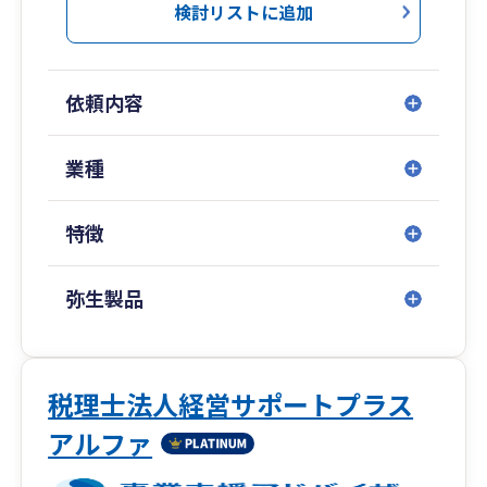
模の大企業の事業承継まで対応可能！
検討リストに追加
ハートランド税理士法人（本社：大阪府北区）
は、どこの税理士事務所でもエースとなれる高度
依頼内容
な専門知識とコミュニケーション能力を兼ね備え
た人材が、中小企業向けに税務サービスを展開す
る稀有な税理士法人です。
業種
特に「資金調達」「創業支援」「クラウド会計導
特徴
入支援」「大企業の税務顧問」などを得意として
おり、中でも資金調達は、社会保険労務士法人併
設のため、融資や補助金から助成金までワンスト
弥生製品
ップで対応いたします。
税務顧問や会社設立はもちろん、税務調査対策や
相続対策、事業承継などの特殊業務まで、経営に
税理士法人経営サポートプラス
関わることであれば何でもお気軽にご相談くださ
アルファ
い。