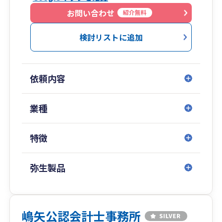
お問い合わせ
紹介無料
2.お客様の商売繁盛を支援しています
節税は当然として、お客様同士のビジネスマッ
検討リストに追加
チング、コスト削減の相談対応等を通じて商売繁
盛を積極的に支援しています。
依頼内容
3.定着率の高いスタッフが安定した業務に従事し
ています
スタッフは、原則として新卒から入定着率の高
業種
い環境下で業務に従事しています。転職が多い会
計業界においてありがちな、お客様の重要情報を
特徴
知る担当者がどんどん辞めていく、ということが
ありません。
弥生製品
4.経営に役立つ各種情報等を提供・紹介していま
す
お客様の経営に役立つ情報等を積極的に提供・
紹介しています。外部の専門家、金融機関、投資
嶋矢公認会計士事務所