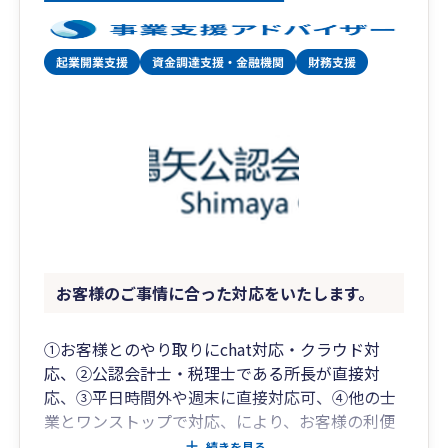
情報、Ｍ＆Ａ情報等々
5.リーズナブルな料金設定
年間料金のめやすの金額は決算申告、年末調整
対応を含む顧問契約時の法人料金です。
お客様のご事情に合った対応をいたします。
①お客様とのやり取りにchat対応・クラウド対
応、②公認会計士・税理士である所長が直接対
応、③平日時間外や週末に直接対応可、④他の士
業とワンストップで対応、により、お客様の利便
性、安心感、満足感の最大化を目指します。
続きを見る