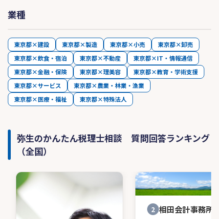
業種
東京都×建設
東京都×製造
東京都×小売
東京都×卸売
東京都×飲食・宿泊
東京都×不動産
東京都×IT・情報通信
東京都×金融・保険
東京都×理美容
東京都×教育・学術支援
東京都×サービス
東京都×農業・林業・漁業
東京都×医療・福祉
東京都×特殊法人
弥生のかんたん税理士相談 質問回答ランキング
（全国）
相田会計事務所
2