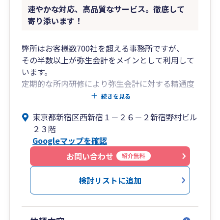
速やかな対応、高品質なサービス。徹底して
寄り添います！
弊所はお客様数700社を超える事務所ですが、
その半数以上が弥生会計をメインとして利用して
います。
定期的な所内研修により弥生会計に対する精通度
は高く、
続きを見る
操作に慣れた所員が親切かつ丁寧に対応いたしま
東京都新宿区西新宿１－２６－２新宿野村ビル
す。
２３階
Googleマップを確認
所長の年齢は47歳、業界経験約25年。
企業の会計・税務対応のみならず、
お問い合わせ
紹介無料
財務コンサル、融資・補助金申請支援なども対応
可能です。
検討リストに追加
弊所は従業員数が約40名ほどの事務所で、
新宿高層ビル群の一角である