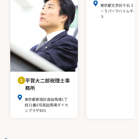
東京都文京区千石３－
－５パークハイム千石
３
平賀大二郎税理士事
1
務所
東京都新宿区高田馬場1丁
目31番8号高田馬場ダイカ
ンプラザ805