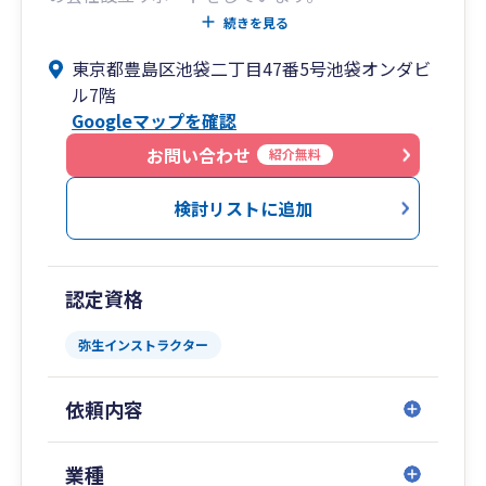
続きを見る
相談の内容としては「会社設立すべきか相談した
東京都豊島区池袋二丁目47番5号池袋オンダビ
い」ということや「会社設立の手続きをサポート
ル7階
してほしい」などオーソドックスな相談から「1
Googleマップを確認
日で会社設立したい」「副業で法人化したい」
「とにかく社長になりたい。しかし事業内容は決
お問い合わせ
紹介無料
まってない」など相談の内容は様々です。
検討リストに追加
2.面談はご来社又はZOOM、連絡は電話メールチ
ャットを活用
毎月多くのお客様からお問合せを頂きますが、全
認定資格
国対応できているのはお問合せ時にLINE（ライ
ン）やオンライン面談としてZOOM（ズーム）や
弥生インストラクター
Google Meet（グーグルミート）の活用やチャッ
トワークやを活用してるためです。
依頼内容
オンライン面談では私どもの顔を見えるようにし
て、画面共有するなどしながら臨場感ある形でサ
ポートしております。
業種