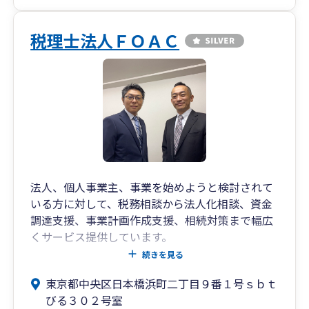
税理士法人ＦＯＡＣ
法人、個人事業主、事業を始めようと検討されて
いる方に対して、税務相談から法人化相談、資金
調達支援、事業計画作成支援、相続対策まで幅広
くサービス提供しています。
特に、「事業を伸ばしたい」経営者様、弊所は共
続きを見る
に成長を実感できる関係を築く事を理念としてお
東京都中央区日本橋浜町二丁目９番１号ｓｂｔ
ります。
びる３０２号室