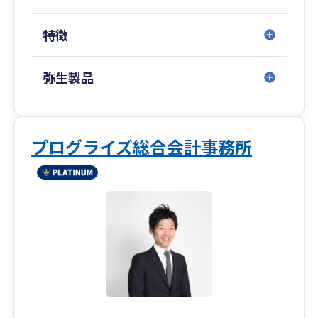
お客様から「直接会ったことはないけど、本当に
パートナーのようです。」とおっしゃって頂けた
特徴
ことが本当に嬉しく、いつでも気軽に相談できる
存在であると決めてお客様に関わっております。
弥生製品
3.税理士法人経営サポート「プラスアルファ」
起業したばかりのスタートアップの方の税務や会
計だけではなく、下記のこともサポート可能で
す。
プログライズ総合会計事務所
・税務会計の顧問
・資金繰り顧問（将来の現預金残高を把握して定
期的に重要な経営判断する役目を担います）
・融資サポート
・補助金サポート
・内装工事ローンを活用した資金調達（税理士法
人でこの仕組みを持っているのは恐らく当社が唯
一であると自負しております。）