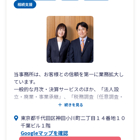
当事務所は、お客様との信頼を第一に業務拡大し
ています。
一般的な月次・決算サービスのほか、「法人設
立・廃業・事業承継」、「税務調査（任意調査・
強制調査）」、「相続」、「組織再編」、「経営
続きを見る
コンサルティング」、「不動産売買サポート」、
東京都千代田区神田小川町二丁目１４番地１０
「経理代行システム」、「給与計算」、「認定支
千葉ビル１階
援機関」、「漁業経営支援」など多岐にわたるサ
Googleマップを確認
ービスを提供しています。