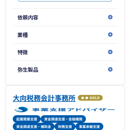
まで実践的にサポートします。
依頼内容
３．弥生会計の活用・特殊税務に精通：弥生シリ
ーズ（クラウド・デスクトップ）を活用した経理
効率化に加え、輸出入や消費税還付といった複雑
業種
な消費税対応、事業承継など、専門性の高い領域
にも幅広く対応可能です。
特徴
所長自らが伴走し、的確なアドバイスをご提供し
ます。まずはお気軽にご相談ください。
弥生製品
大向税務会計事務所