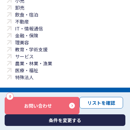
小売
卸売
飲食・宿泊
不動産
IT・情報通信
金融・保険
理美容
教育・学術支援
サービス
農業・林業・漁業
医療・福祉
特殊法人
0
サイトマップ
プライバシーポリシー
免責事項
サービス利用規約
リストを確認
お問い合わせ
商標について
反社会勢力に対する基本方針
お問い合わせ
Copyright © Yayoi Co., Ltd. All rights reserved.
条件を変更する