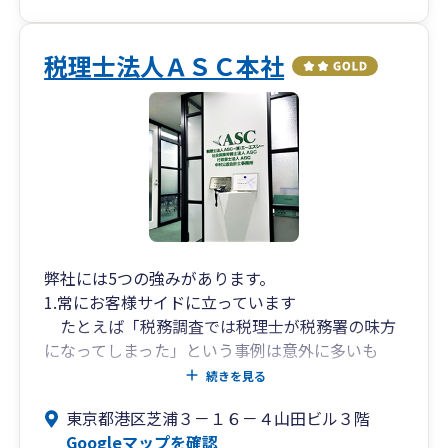
も記帳がスムーズになるスマートな
経理体制を支援します。
税理士法人ＡＳＣ本社
●将来を見据えた伴走
顧問契約や決算申告だけでなく、将来の相続や
M&A
事業承継まで見据えた長期的視点でサポートい
たします。
地域密着の江戸川区はもちろん
オンラインにて全国の社長様に対応しておりま
す。
弊社には5つの強みがあります。
1.常にお客様サイドに立っています
事前相談は無料です。
たとえば「税務調査では税理士が税務署の味方
まずはお気軽にご相談ください。
になってしまった」という事例は意外に多いも
の。私共には、こうしたきっかけでお客様になっ
続きを見る
ていただいた会社が複数あります。 常に調査を見
東京都港区芝浦３－１６－４山田ビル３階
据えて毎月の処理にあたり、税務調査の立会も必
Googleマップを確認
ず会社の味方になって実施しております。