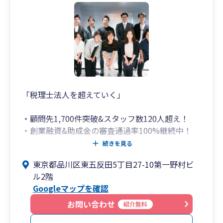
いつでも迅速かつ親切丁寧に対応いたします。
（週末対応も可。）
お客様のご要望に合わせて
LINE、chatwork、slackなどのSNSも使用してお
ります。
お客様ファーストで寄り添った対応を
全社員一同で心がけております。
「税理士法人を超えていく」
税務調査については、
弊所代表の甲田は業界でも指折りの交渉力を持っ
・顧問先1,700件突破&スタッフ数120人超え！
ており、
・創業融資&助成金の審査通過率100%継続中！
お客様からの信頼も非常に厚く、
（社会保険労務士法人併設）
続きを見る
会社様の立場に立ってしっかりと対応いたしま
・会社設立代行は顧問契約で代行手数料14万円が
す。
東京都品川区東五反田5丁目27-10第一野村ビ
無料！（登記は司法書士が行います）
追徴０円で終わらせた実績が多数あります。
ル2階
・弥生会計の全サービス&ソフトに精通！（freee
Googleマップを確認
も全体のわずか数%しかいない五つ星認定アドバ
任せて安心の弊所までぜひお気軽にお問い合わせ
イザー）
お問い合わせ
紹介無料
ください。
・スタートアップの創業支援から売上数百億円規