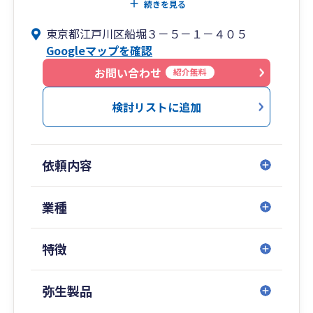
営」により
続きを見る
公認会計士・税理士クオリティのサービスを安心
東京都江戸川区船堀３－５－１－４０５
料金で提供しております。
Googleマップを確認
当事務所ではペーパーレス化のため、クラウドで
お問い合わせ
紹介無料
の連携を推奨しております。
検討リストに追加
【当事務所の強み】
●クラウド完結の効率的サポート
オンライン面談を実施。紙のやりとりを省くこ
依頼内容
とで、全国対応が可能です。
●経理のブラックボックス解消
業種
経理が不在でお困りの社長様へ、経理体制の再
構築を支援します。
特徴
●自社での記帳を支援
「経理に時間をかけたくない」社長様へ。
弥生製品
弥生会計の設定からサポートし、社長お一人で