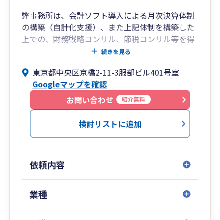
想いとしては経営者様の力になりたい。そんな想
弊事務所は、会計ソフト導入による月次決算体制
いから
の構築（自計化支援）、また上記体制を構築した
サポートメニューが出来上がりました。
上での、財務戦略コンサル、節税コンサル等を得
意としております。
❚無料相談について
続きを見る
具体的なサポート内容につきましては、記帳チェ
当社の無料相談は約2時間ほどお取りすることが
東京都中央区京橋2-11-3服部ビル401号室
ックや決算申告業務等がベースでございますが、
できます。
Googleマップを確認
その時々のお客様のお悩みに応じたオーダーメイ
主にZOOMでの無料相談となります。
ド的なサポートを心がけております。
お問い合わせ
紹介無料
無料相談時に大切にしていることは
・価値ある時間とするためお客様に貢献していく
検討リストに追加
こと
・疑問点をその場でクリアにすること
・無料相談したからといって、当社へ依頼しなく
依頼内容
ても全く構いません。というスタンス
・追いかけ営業一切しない。
業種
ということです。