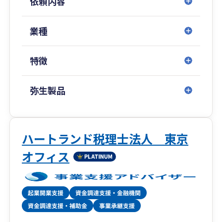
依頼内容
新宿野村ビルに拠点を構える事務所です。
これまで様々な形で関与した顧客数は1,000社を
超えます。
業種
弊所はスタートアップ期に強い事務所として有名
特徴
ですが、
代表が税理士・公認会計士であることから
スタートアップ期、IPO期、上場後までと
弥生製品
すべての段階の関与がしっかりとできる数少ない
会計事務所で、
IPO期のお客様や上場企業のお客様も多数おりま
す。
ハートランド税理士法人 東京
一人社長の会社から大企業まで幅広く、
オフィス
また、さまざまな業種にも対応いたします。
業界でもトップクラスの知識と経験のあるスタッ
フが御社の担当として付き、
貴社にご負担をかけずにサポートいたします。
また、些細な不明点やご相談ごとなども