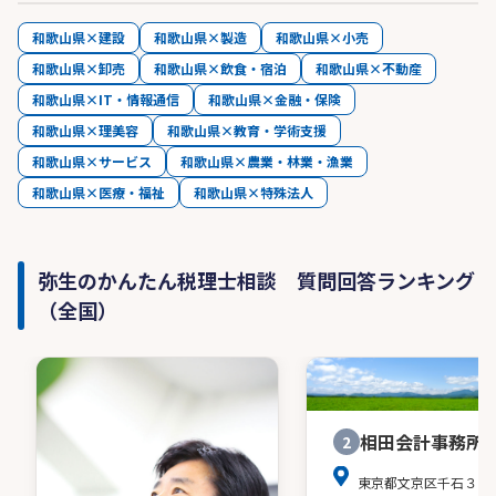
和歌山県×建設
和歌山県×製造
和歌山県×小売
和歌山県×卸売
和歌山県×飲食・宿泊
和歌山県×不動産
和歌山県×IT・情報通信
和歌山県×金融・保険
和歌山県×理美容
和歌山県×教育・学術支援
和歌山県×サービス
和歌山県×農業・林業・漁業
和歌山県×医療・福祉
和歌山県×特殊法人
弥生のかんたん税理士相談 質問回答ランキング
（全国）
相田会計事務所
2
東京都文京区千石３－