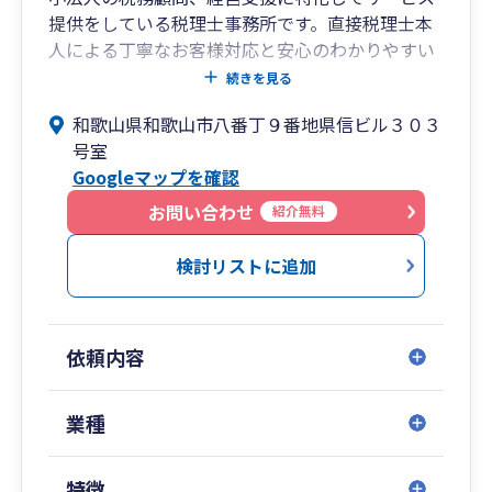
提供をしている税理士事務所です。直接税理士本
人による丁寧なお客様対応と安心のわかりやすい
料金で事業者様のお手伝いをさせて頂いておりま
続きを見る
す。また夫婦で経営をしていることもあり、気軽
和歌山県和歌山市八番丁９番地県信ビル３０３
に立ち寄っていただけるようなアットホームな税
号室
理士事務所です。
Googleマップを確認
まずは、起業のご相談、会社設立、創業支援など
お気軽にご相談ください。
お問い合わせ
紹介無料
検討リストに追加
依頼内容
業種
特徴