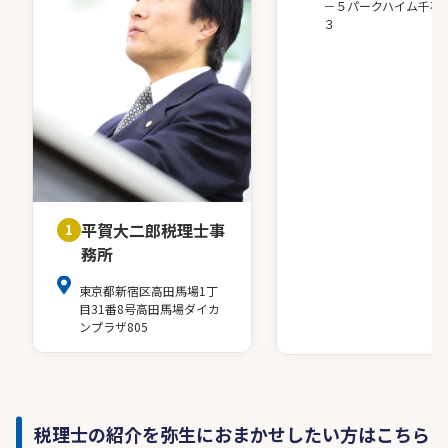
－５パークハイム千石
３
平賀大二郎税理士事
1
務所
東京都新宿区高田馬場1丁
目31番8号高田馬場ダイカ
ンプラザ805
税理士の紹介を弥生におまかせしたい方はこちら