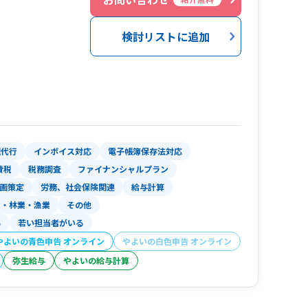
検討リストに追加
理代行
インボイス対応
電子帳簿保存法対応
費税
税務調査
ファイナンシャルプラン
画策定
労務、社会保険関連
給与計算
業・林業・漁業
その他
る
若い担当者がいる
やよいの青色申告 オンライン
やよいの白色申告 オンライン
弥生給与
やよいの給与計算