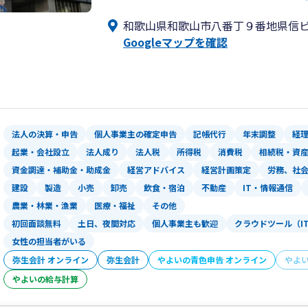
まずは、起業のご相談、会社設立、創業
和歌山県和歌山市八番丁９番地県信
Googleマップを確認
法人の決算・申告
個人事業主の確定申告
記帳代行
年末調整
経
起業・会社設立
法人成り
法人税
所得税
消費税
相続税・資
資金調達・補助金・助成金
経営アドバイス
経営計画策定
労務、社
建設
製造
小売
卸売
飲食・宿泊
不動産
IT・情報通信
農業・林業・漁業
医療・福祉
その他
初回面談無料
土日、夜間対応
個人事業主も歓迎
クラウドツール（I
女性の担当者がいる
弥生会計 オンライン
弥生会計
やよいの青色申告 オンライン
やよ
やよいの給与計算