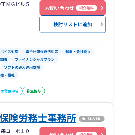
番丁ＭＧビル５
お問い合わせ
紹介無料
理士」であるのはもちろんのこと、「経営に関す
く、「with you ～あなたとともに～」をモ
検討リストに追加
とを解決するお手伝いをいたします。
ンボイス対応
電子帳簿保存法対応
起業・会社設立
務調査
ファイナンシャルプラン
ソフトの導入運用支援
医療・福祉
いの青色申告
弥生給与
保険労務士事務所
０森コーポ１０
お問い合わせ
紹介無料