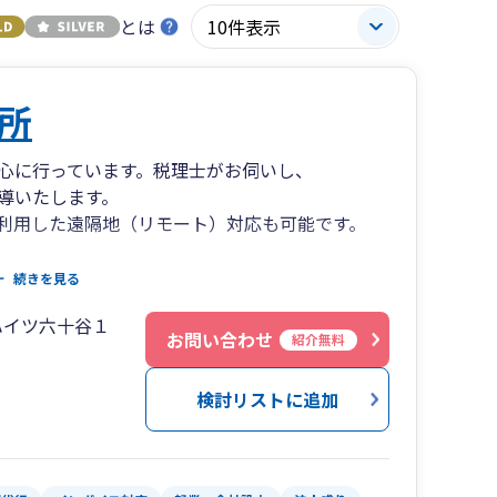
とは
所
心に行っています。税理士がお伺いし、
導いたします。
利用した遠隔地（リモート）対応も可能です。
討されている方に対して、
続きを見る
まで幅広くサービス提供しています。
ハイツ六十谷１
・広いネットワークで、中小企業の経営を総合的
お問い合わせ
紹介無料
検討リストに追加