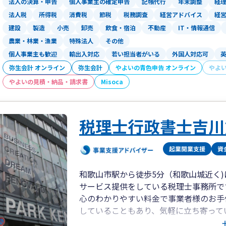
法人の決算・申告
個人事業主の確定申告
記帳代行
年末調整
経
法人税
所得税
消費税
節税
税務調査
経営アドバイス
経
建設
製造
小売
卸売
飲食・宿泊
不動産
IT・情報通信
農業・林業・漁業
特殊法人
その他
個人事業主も歓迎
輸出入対応
若い担当者がいる
外国人対応可
弥生会計 オンライン
弥生会計
やよいの青色申告 オンライン
やよ
やよいの見積・納品・請求書
Misoca
税理士行政書士吉川
和歌山市駅から徒歩5分（和歌山城近く
サービス提供をしている税理士事務所で
心のわかりやすい料金で事業者様のお手
していることもあり、気軽に立ち寄って
す。