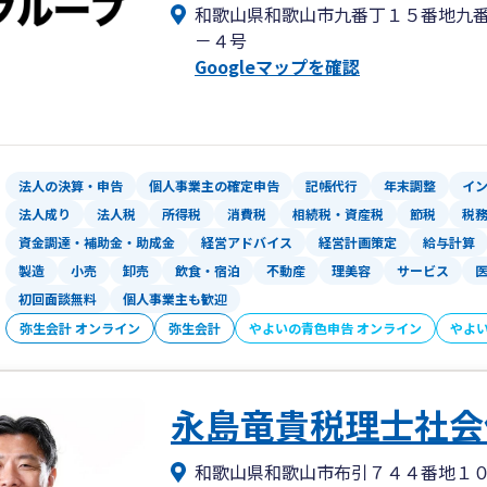
和歌山県和歌山市九番丁１５番地九
－４号
弊事務所では、「税金の計算ができる税
Googleマップを確認
る支援ができるコンサルタント」でもあるべ
ットーに、中小企業の皆さまのお困りご
法人の決算・申告
個人事業主の確定申告
記帳代行
年末調整
イ
法人成り
法人税
所得税
消費税
相続税・資産税
節税
税
資金調達・補助金・助成金
経営アドバイス
経営計画策定
給与計算
製造
小売
卸売
飲食・宿泊
不動産
理美容
サービス
初回面談無料
個人事業主も歓迎
弥生会計 オンライン
弥生会計
やよいの青色申告 オンライン
やよ
永島竜貴税理士社会
和歌山県和歌山市布引７４４番地１