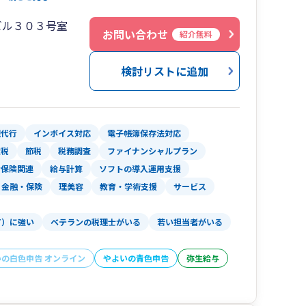
支援などお気軽にご相談ください。
ビル３０３号室
お問い合わせ
紹介無料
検討リストに追加
理代行
インボイス対応
電子帳簿保存法対応
産税
節税
税務調査
ファイナンシャルプラン
会保険関連
給与計算
ソフトの導入運用支援
金融・保険
理美容
教育・学術支援
サービス
T）に強い
ベテランの税理士がいる
若い担当者がいる
いの白色申告 オンライン
やよいの青色申告
弥生給与