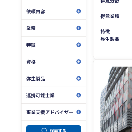
得意分野
依頼内容
得意業種
業種
特徴
弥生製品
特徴
資格
弥生製品
連携可能士業
事業支援アドバイザー
検索する