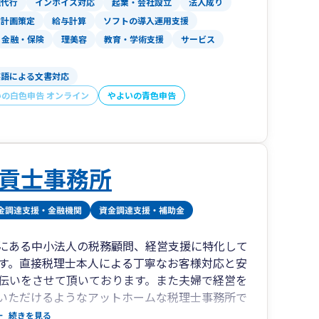
理代行
インボイス対応
起業・会社設立
法人成り
営計画策定
給与計算
ソフトの導入運用支援
金融・保険
理美容
教育・学術支援
サービス
英語による文書対応
いの白色申告 オンライン
やよいの青色申告
貢士事務所
)にある中小法人の税務顧問、経営支援に特化して
す。直接税理士本人による丁寧なお客様対応と安
伝いをさせて頂いております。また夫婦で経営を
いただけるようなアットホームな税理士事務所で
続きを見る