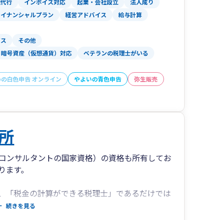
理代行
インボイス対応
起業・会社設立
法人成り
ァイナンシャルプラン
経営アドバイス
給与計算
ビス
その他
暗号資産（仮想通貨）対応
ベテランの税理士がいる
いの白色申告 オンライン
やよいの青色申告
弥生販売
所
コンサルタントの国家資格）の資格も所有してお
ります。
、「税金の計算ができる税理士」であるだけでは
コンサルタント」の力も必要だと考えています。
続きを見る
する知識と経験が必要不可欠です。