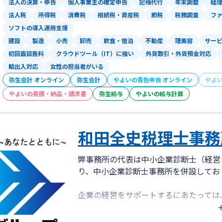
法人の決算・申告
個人事業主の確定申告
記帳代行
年末調整
経
法人税
所得税
消費税
相続税・資産税
節税
税務調査
フ
ソフトの導入運用支援
建設
製造
小売
卸売
飲食・宿泊
不動産
理美容
サー
初回面談無料
クラウドツール（IT）に強い
外貨取引・外貨預金対応
輸出入対応
女性の担当者がいる
弥生会計 オンライン
弥生会計
やよいの青色申告 オンライン
やよ
やよいの見積・納品・請求書
弥生給与
やよいの給与計算
和田全史税理士事務
弊事務所の代表は中小企業診断士（経営
り、中小企業診断士事務所を併設してお
企業の経営をサポートするにあたっては
不十分で、「経営に関する支援ができる
また、経営に関する支援には、税金に関