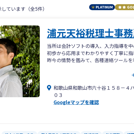
示しています（全5件）
浦元天裕税理士事務
当所は会計ソフトの導入、入力指導を中
初歩から応用までわかりやすく丁寧に指
昨今の情勢を鑑みて、各種連絡ツールを
法人、個人事業主、事業を始めようと検
税務相談から法人化相談、資金調達支援
和歌山県和歌山市六十谷１５８－４
実績の伴う専門力と蓄積されたノウハウ
０３
にサポートします。
Googleマップを確認