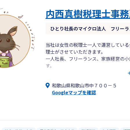
内西真樹税理士事務
ひとり社長のマイクロ法人 フリーラ
当社は女性の税理士一人で運営している
理士がさせていただきます。
一人社長、フリーランス、家族経営の小
す。
弥生会計を利用した、オンラインでの記
法人様の顧問契約歓迎。給与計算、記帳
和歌山県和歌山市中７００－５
当社ホームページからのお問い合わせも
Googleマップを確認