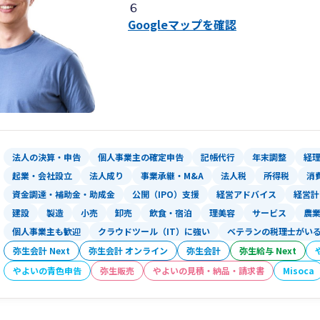
６
Googleマップを確認
法人の決算・申告
個人事業主の確定申告
記帳代行
年末調整
経
起業・会社設立
法人成り
事業承継・M&A
法人税
所得税
消
資金調達・補助金・助成金
公開（IPO）支援
経営アドバイス
経営計
建設
製造
小売
卸売
飲食・宿泊
理美容
サービス
農
個人事業主も歓迎
クラウドツール（IT）に強い
ベテランの税理士がい
弥生会計 Next
弥生会計 オンライン
弥生会計
弥生給与 Next
やよいの青色申告
弥生販売
やよいの見積・納品・請求書
Misoca