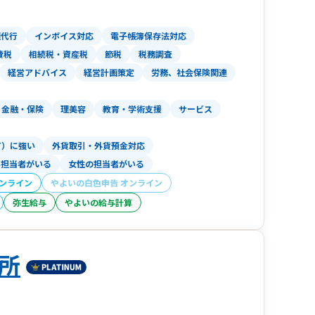
てるためです。
ようにして、画面共有するなどしながら臨場感あ
理代行
インボイス対応
電子帳簿保存法対応
費税
相続税・資産税
節税
税務調査
、本当にパートナーのようです。」とおっしゃっ
経営アドバイス
経営計画策定
労務、社会保険関連
気軽に相談できる存在であると決めてお客様に関
金融・保険
理美容
教育・学術支援
サービス
ファ」
税務や会計だけではなく、下記のこともサポート
T）に強い
外貨取引・外貨預金対応
い担当者がいる
女性の担当者がいる
オンライン
やよいの白色申告 オンライン
弥生給与
やよいの給与計算
握して定期的に重要な経営判断する役目を担いま
所
税理士法人でこの仕組みを持っているのは恐らく
）