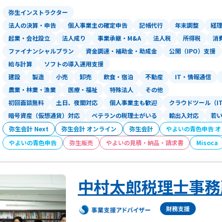
ト）の活用やチャットワークやを活用し
弥生インストラクター
オンライン面談では私どもの顔を見える
法人の決算・申告
個人事業主の確定申告
記帳代行
年末調整
経
る形でサポートしております。
起業・会社設立
法人成り
事業承継・M&A
法人税
所得税
消
お客様から「直接会ったことはないけど
ファイナンシャルプラン
資金調達・補助金・助成金
公開（IPO）支援
て頂けたことが本当に嬉しく、いつでも
給与計算
ソフトの導入運用支援
わっております。
建設
製造
小売
卸売
飲食・宿泊
不動産
IT・情報通信
3.税理士法人経営サポート「プラスアル
農業・林業・漁業
医療・福祉
特殊法人
その他
起業したばかりのスタートアップの方の
初回面談無料
土日、夜間対応
個人事業主も歓迎
クラウドツール（I
可能です。
暗号資産（仮想通貨）対応
ベテランの税理士がいる
輸出入対応
若
弥生会計 Next
弥生会計 オンライン
弥生会計
やよいの青色申告 
・税務会計の顧問
やよいの青色申告
弥生販売
やよいの見積・納品・請求書
Misoca
・資金繰り顧問（将来の現預金残高を把
す）
・融資サポート
中村太郎税理士事務
・補助金サポート
・内装工事ローンを活用した資金調達（
当社が唯一であると自負しております。