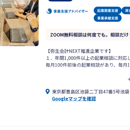
ZOOM無料相談は何度でも。相談だけ
【弥生会計NEXT推進企業です】
１．年間1,000件以上の起業相談に対応
毎月100件前後の起業相談があり、毎月
相談の内容としては「会社設立すべきか
サポートしてほしい」などオーソドック
東京都豊島区池袋二丁目47番5号池袋
法人化したい」「とにかく社長になりた
Googleマップを確認
内容は様々です。
2.面談はご来社又はZOOM、連絡は電
毎月多くのお客様からお問合せを頂きま
LINE（ライン）やオンライン面談としてZ