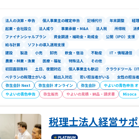
る高度な専門知識とコミュニケーション
ービスを展開する稀有な税理士法人です
法人の決算・申告
個人事業主の確定申告
記帳代行
年末調整
経
特に「資金調達」「創業支援」「クラウ
起業・会社設立
法人成り
事業承継・M&A
法人税
所得税
消
意としており、中でも資金調達は、社会
ファイナンシャルプラン
資金調達・補助金・助成金
公開（IPO）支援
成金までワンストップで対応いたします
給与計算
ソフトの導入運用支援
建設
製造
小売
卸売
飲食・宿泊
不動産
IT・情報通信
税務顧問や会社設立はもちろん、税務調
農業・林業・漁業
医療・福祉
特殊法人
その他
で、経営に関わることであれば何でもお
初回面談無料
土日、夜間対応
個人事業主も歓迎
クラウドツール（I
ベテランの税理士がいる
輸出入対応
若い担当者がいる
女性の担当
弥生会計 Next
弥生会計 オンライン
弥生会計
やよいの青色申告 
やよいの青色申告
弥生販売
やよいの見積・納品・請求書
Misoca
税理士法人経営サポ