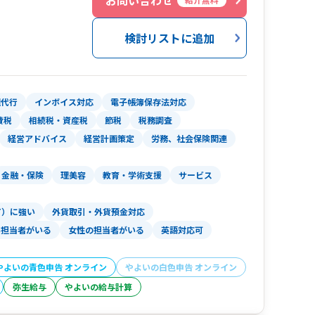
お問い合わせ
ども対応可能です。
検討リストに追加
、
。
000社を超えます。
理代行
インボイス対応
電子帳簿保存法対応
費税
相続税・資産税
節税
税務調査
して有名ですが、
経営アドバイス
経営計画策定
労務、社会保険関連
ら
と
金融・保険
理美容
教育・学術支援
サービス
数少ない会計事務所で、
数おります。
T）に強い
外貨取引・外貨預金対応
す。
い担当者がいる
女性の担当者がいる
英語対応可
るスタッフが御社の担当として付き、
やよいの青色申告 オンライン
やよいの白色申告 オンライン
ます。
弥生給与
やよいの給与計算
ます。（週末対応も可。）