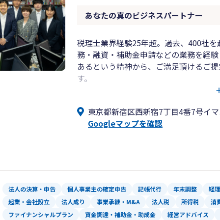
想いとしては経営者様の力になりたい。
あなたの真のビジネスパートナー
サポートメニューが出来上がりました。
税理士業界経験25年超。過去、400社
❚無料相談について
務・融資・補助金申請などの業務を経験
当社の無料相談は約2時間ほどお取りす
あるという精神から、ご満足頂けるご提
主にZOOMでの無料相談となります。
す。
無料相談時に大切にしていることは
弊所では面談、メール、電話の他にchatwo
・価値ある時間とするためお客様に貢献
東京都新宿区西新宿7丁目4番7号イマ
ケーションツールに対応していますので
・疑問点をその場でクリアにすること
Googleマップを確認
迅速にサポートをすることが出来ます！
・無料相談したからといって、当社へ依
・追いかけ営業一切しない。
税理士と連絡が取れない、未だに納税は
で困っているなどお困りの場合にはご連
ということです。
貴社の真のビジネスパートナー、経営者
お気軽にご連絡いただければ幸いです。
法人の決算・申告
個人事業主の確定申告
記帳代行
年末調整
経
起業・会社設立
法人成り
事業承継・M&A
法人税
所得税
消
ここまでお読み頂き誠にありがとうござ
ファイナンシャルプラン
資金調達・補助金・助成金
経営アドバイス