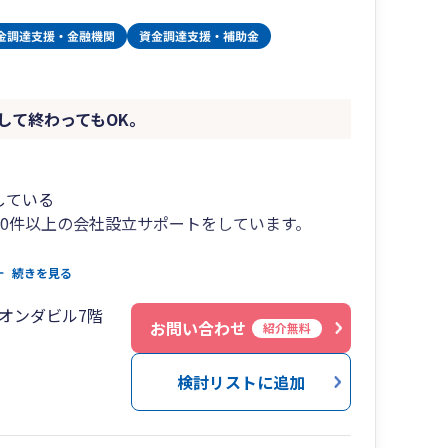
して終わってもOK。
している
10件以上の会社設立サポートをしています。
相談したい」ということや「会社設立の手続きを
続きを見る
スな相談から「1日で会社設立したい」「副業で
オンダビル7階
い。しかし事業内容は決まってない」など相談の
お問い合わせ
紹介無料
検討リストに追加
話メールチャットを活用
すが、全国対応できているのはお問合せ時に
OOM（ズーム）やGoogle Meet（グーグルミー