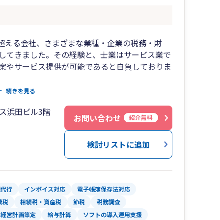
そんな想いから
を超える会社、さまざまな業種・企業の税務・財
してきました。その経験と、士業はサービス業で
ることができます。
案やサービス提供が可能であると自負しておりま
続きを見る
rkやLINE、Slack、Zoomなど様々なコミュニ
していくこと
ス浜田ビル3階
、お客様のご要望やご状況に合わせた連絡手段で
お問い合わせ
紹介無料
！
頼しなくても全く構いません。というスタンス
検討リストに追加
会社でやっている、ソフト入力が不安、税務調査
絡下さい。
の方の「右腕」として弊社をご活用下さい！
理代行
インボイス対応
電子帳簿保存法対応
費税
相続税・資産税
節税
税務調査
います。
経営計画策定
給与計算
ソフトの導入運用支援