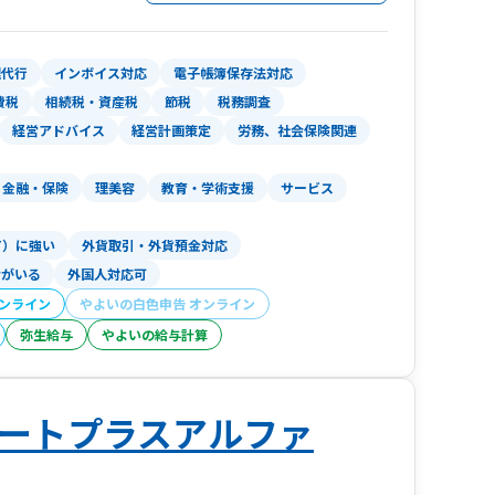
能力を兼ね備えた人材が、中小企業向けに税務サ
。
理代行
インボイス対応
電子帳簿保存法対応
ド会計導入支援」「大企業の税務顧問」などを得
費税
相続税・資産税
節税
税務調査
保険労務士法人併設のため、融資や補助金から助
経営アドバイス
経営計画策定
労務、社会保険関連
。
金融・保険
理美容
教育・学術支援
サービス
査対策や相続対策、事業承継などの特殊業務ま
気軽にご相談ください。
T）に強い
外貨取引・外貨預金対応
者がいる
外国人対応可
オンライン
やよいの白色申告 オンライン
弥生給与
やよいの給与計算
ートプラスアルファ