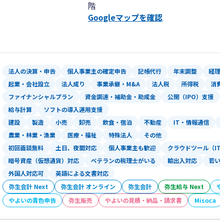
階
財務コンサル、融資・補助金申請支援な
Googleマップを確認
弊所は従業員数が約40名ほどの事務所で
新宿高層ビル群の一角である
新宿野村ビルに拠点を構える事務所です
これまで様々な形で関与した顧客数は1,
法人の決算・申告
個人事業主の確定申告
記帳代行
年末調整
経
起業・会社設立
法人成り
事業承継・M&A
法人税
所得税
消
弊所はスタートアップ期に強い事務所と
ファイナンシャルプラン
資金調達・補助金・助成金
公開（IPO）支援
代表が税理士・公認会計士であることか
給与計算
ソフトの導入運用支援
スタートアップ期、IPO期、上場後まで
建設
製造
小売
卸売
飲食・宿泊
不動産
IT・情報通信
すべての段階の関与がしっかりとできる
農業・林業・漁業
医療・福祉
特殊法人
その他
IPO期のお客様や上場企業のお客様も多
一人社長の会社から大企業まで幅広く、
初回面談無料
土日、夜間対応
個人事業主も歓迎
クラウドツール（I
また、さまざまな業種にも対応いたしま
暗号資産（仮想通貨）対応
ベテランの税理士がいる
輸出入対応
若
外国人対応可
英語による文書対応
業界でもトップクラスの知識と経験のあ
弥生会計 Next
弥生会計 オンライン
弥生会計
弥生給与 Next
貴社にご負担をかけずにサポートいたし
やよいの青色申告
弥生販売
やよいの見積・納品・請求書
Misoca
また、些細な不明点やご相談ごとなども
いつでも迅速かつ親切丁寧に対応いたし