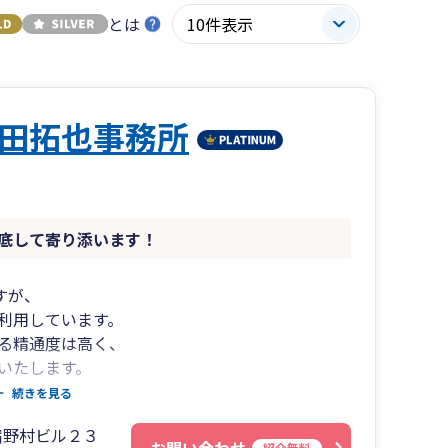
とは
田拓也事務所
底して寄り添います！
すが、
利用しています。
る精通度は高く、
いたします。
続きを見る
宿野村ビル２３
紹介無料