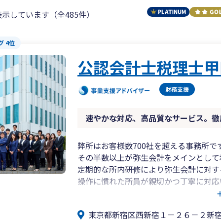
表示しています（全485件）
 4位
公認会計士税理士甲
速やかな対応、高品質なサービス。徹
弊所はお客様数700社を超える事務所で
その半数以上が弥生会計をメインとして
定期的な所内研修により弥生会計に対す
操作に慣れた所員が親切かつ丁寧に対応
所長の年齢は47歳、業界経験約25年。
東京都新宿区西新宿１－２６－２新
企業の会計・税務対応のみならず、