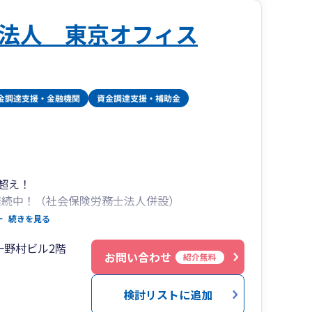
法人 東京オフィス
Sも使用しております。
力を持っており、
たします。
す。
人超え！
い合わせください。
継続中！（社会保険労務士法人併設）
14万円が無料！（登記は司法書士が行います）
続きを見る
（freeeも全体のわずか数%しかいない五つ星認
一野村ビル2階
お問い合わせ
紹介無料
百億円規模の大企業の事業承継まで対応可能！
検討リストに追加
北区）は、どこの税理士事務所でもエースとなれ