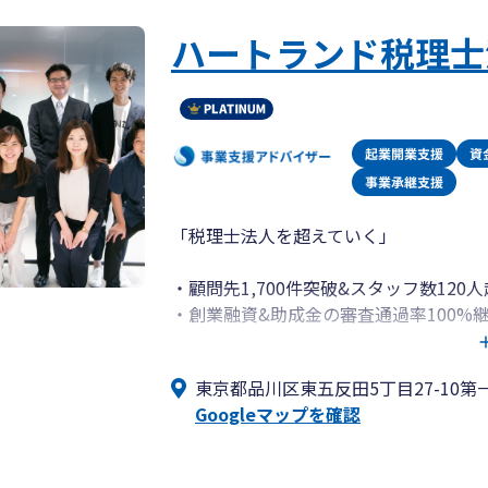
お客様のご要望に合わせて
ハートランド税理士
LINE、chatwork、slackなどのSN
お客様ファーストで寄り添った対応を
全社員一同で心がけております。
税務調査については、
弊所代表の甲田は業界でも指折りの交渉
お客様からの信頼も非常に厚く、
会社様の立場に立ってしっかりと対応い
「税理士法人を超えていく」
追徴０円で終わらせた実績が多数ありま
・顧問先1,700件突破&スタッフ数120
任せて安心の弊所までぜひお気軽にお問
・創業融資&助成金の審査通過率100%
・会社設立代行は顧問契約で代行手数料
・弥生会計の全サービス&ソフトに精通！
東京都品川区東五反田5丁目27-10第
定アドバイザー）
Googleマップを確認
・スタートアップの創業支援から売上数
ハートランド税理士法人（本社：大阪府