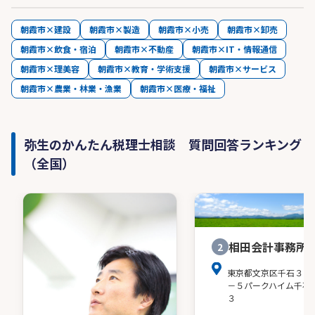
朝霞市×建設
朝霞市×製造
朝霞市×小売
朝霞市×卸売
朝霞市×飲食・宿泊
朝霞市×不動産
朝霞市×IT・情報通信
朝霞市×理美容
朝霞市×教育・学術支援
朝霞市×サービス
朝霞市×農業・林業・漁業
朝霞市×医療・福祉
弥生のかんたん税理士相談 質問回答ランキング
（全国）
相田会計事務所
2
東京都文京区千石３－
－５パークハイム千石
３