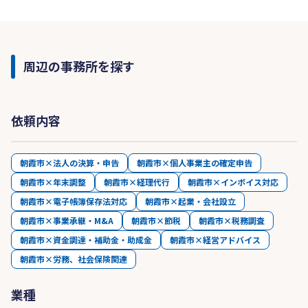
周辺の事務所を探す
依頼内容
朝霞市×法人の決算・申告
朝霞市×個人事業主の確定申告
朝霞市×年末調整
朝霞市×経理代行
朝霞市×インボイス対応
朝霞市×電子帳簿保存法対応
朝霞市×起業・会社設立
朝霞市×事業承継・M&A
朝霞市×節税
朝霞市×税務調査
朝霞市×資金調達・補助金・助成金
朝霞市×経営アドバイス
朝霞市×労務、社会保険関連
業種