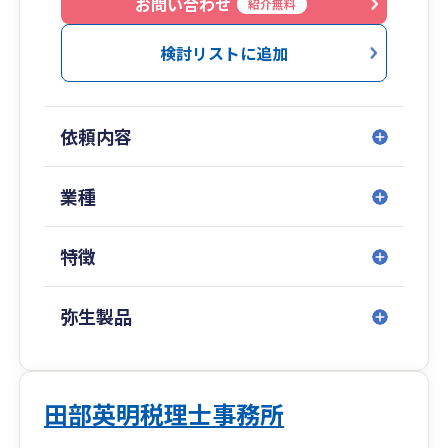
大手事務所のように分業体制ではありませんが、
お問い合わせ
紹介無料
その分、
・状況を深く理解したうえでのアドバイス
検討リストに追加
・スピード感のある対応
・継続的な関係性を前提としたサポート
を大切にしています。
依頼内容
30代後半という、実務経験と柔軟さのバランスが
取れた世代だからこそ、
業種
経営者の悩みにも実務の細かな部分にも、同じ目
線で向き合うことができます。
特徴
「相談するたびに説明し直すのが面倒」
「担当者が変わって話が通じない」
弥生製品
そんなストレスを感じることなく、
安心して長く付き合える“身近な税理士”としてサ
ポートいたします。
田部英明税理士事務所