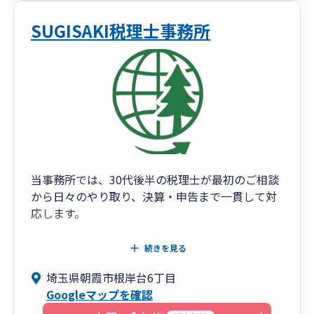
SUGISAKI税理士事務所
当事務所では、30代後半の税理士が最初のご相談
から日々のやり取り、決算・申告まで一貫して対
応します。
担当者が途中で変わることはなく、「誰に相談す
続きを見る
ればいいか分からない」ということはありませ
埼玉県朝霞市根岸台6丁目
ん。
Googleマップを確認