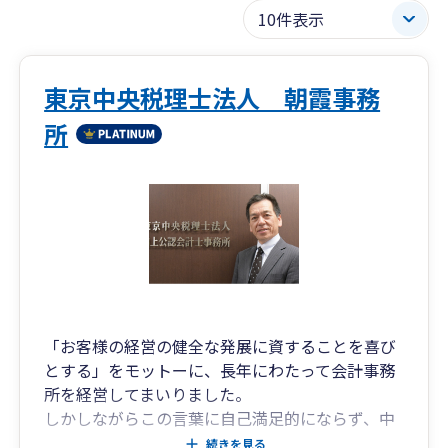
東京中央税理士法人 朝霞事務
所
「お客様の経営の健全な発展に資することを喜び
とする」をモットーに、長年にわたって会計事務
所を経営してまいりました。
しかしながらこの言葉に自己満足的にならず、中
小企業の存続・発展に貢献すべく「会計を利用し
続きを見る