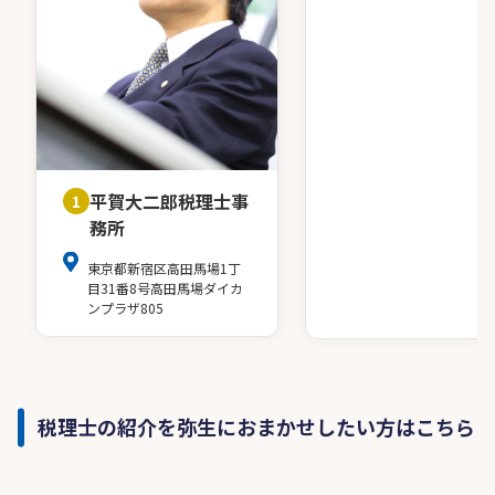
平賀大二郎税理士事
1
務所
東京都新宿区高田馬場1丁
目31番8号高田馬場ダイカ
ンプラザ805
税理士の紹介を弥生におまかせしたい方はこちら