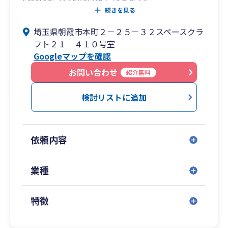
例えば、基本的には税務相談・指導を含まない記
続きを見る
帳代行と申告代行として、必要に応じてオプショ
埼玉県朝霞市本町２－２５－３２スペースクラ
ンとしてピンポイントの税務相談を行なう形態な
フト２１ ４１０号室
ども対応しております。
Googleマップを確認
お問い合わせ
紹介無料
検討リストに追加
依頼内容
業種
特徴