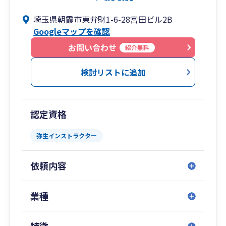
てお客様の会社を強くする」という意識のもと、
埼玉県朝霞市東弁財1-6-28宮田ビル2B
より具体的に一歩踏み込んだ形でお客様に接して
Googleマップを確認
いきたいという思いで励んでおります。
技を磨き一芸に秀でただけのエキスパートではな
お問い合わせ
紹介無料
く、企業経営のあらゆるニーズにこたえられる
「温かな」スペシャリスト集団です。
検討リストに追加
認定資格
弥生インストラクター
依頼内容
業種