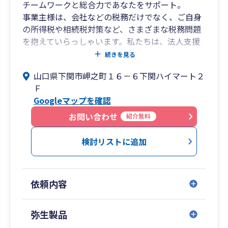
チームワークと総合力であなたをサポート。
事業主様は、会社などの税務だけでなく、ご自身
の所得税や相続税対策など、さまざまな税務問題
を抱えていらっしゃいます。私たちは、法人支援
を得意とする税理士、個人の資産税を得意とする
続きを見る
税理士や社内スタッフが、チームとしてお互いに
山口県下関市岬之町１６－６下関ハイマート２
協力し合い、お客様にとっての最善の方法を総合
Ｆ
的にサポートいたします。
Googleマップを確認
お問い合わせ
紹介無料
検討リストに追加
依頼内容
弥生製品