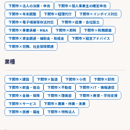
下関市×法人の決算・申告
下関市×個人事業主の確定申告
下関市×年末調整
下関市×経理代行
下関市×インボイス対応
下関市×電子帳簿保存法対応
下関市×起業・会社設立
下関市×事業承継・M&A
下関市×節税
下関市×税務調査
下関市×資金調達・補助金・助成金
下関市×経営アドバイス
下関市×労務、社会保険関連
業種
下関市×建設
下関市×製造
下関市×小売
下関市×卸売
下関市×飲食・宿泊
下関市×不動産
下関市×IT・情報通信
下関市×金融・保険
下関市×理美容
下関市×教育・学術支援
下関市×サービス
下関市×農業・林業・漁業
下関市×医療・福祉
下関市×特殊法人