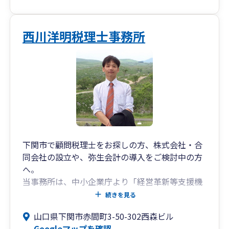
西川洋明税理士事務所
下関市で顧問税理士をお探しの方、株式会社・合
同会社の設立や、弥生会計の導入をご検討中の方
へ。
当事務所は、中小企業庁より「経営革新等支援機
関」の認定を受けております。会社設立によるメ
続きを見る
リット・デメリットのご説明や、設立手続き・官
山口県下関市赤間町3-50-302西森ビル
公庁への届出など、提携先の司法書士と共にすべ
Googleマップを確認