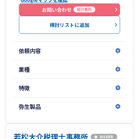
てをサポート致します。
また、後継者への自社株承継にかかる贈与税・相
お問い合わせ
紹介無料
続税の猶予・免除その他の優遇措置を定めた「事
業承継税制」の適用には、支援機関認定を受けた
検討リストに追加
税理士の関与が必須です。
会社経営に関する財務・税務・相続対策など、あ
らゆるご相談事について、全て税理士である私自
依頼内容
身が対応させて頂きます。
「節税」を一つのキーワードとして、専門性の高
いサービスのご提供が可能です。お気軽にご相談
業種
下さい。宜しくお願い申し上げます。
最後までお読み下さり、ありがとうございまし
特徴
た。
弥生製品
若松大介税理士事務所