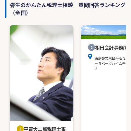
弥生のかんたん税理士相談 質問回答ランキング
（全国）
相田会計事務所
2
東京都文京区千石３－
－５パークハイム千石
３
平賀大二郎税理士事
1