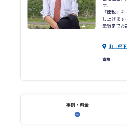
す。
「節税」を
し上げます
最後までお
山口県下
資格
事例・料金