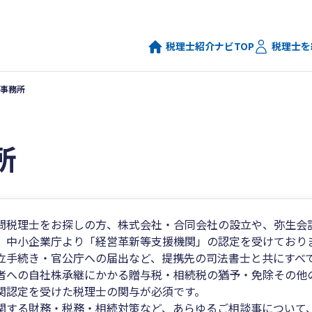
税理士紹介ナビTOP
税理士を
事務所
所
問税理士をお探しの方、株式会社・合同会社の設立や、弥生会
、中小企業庁より「経営革新等支援機関」の認定を受けており
立手続き・官公庁への届出など、提携先の司法書士と共にすべ
者への自社株承継にかかる贈与税・相続税の猶予・免除その他
関認定を受けた税理士の関与が必須です。
関する財務・税務・相続対策など、あらゆるご相談事について