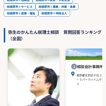
相模原市×サービス
相模原市×農業・林業・漁業
相模原市×医療・福祉
相模原市×特殊法人
弥生のかんたん税理士相談 質問回答ランキング
（全国）
相田会計事務所
2
東京都文京区千石３－
－５パークハイム千石
３