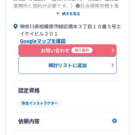
事務所と契約が必要です。）●社会保険労務士事
務所／行政書士事務所を併設（税理士のみの依頼
続きを見る
でも大歓迎です。）●資金繰りや労務管理・事務
神奈川県相模原市緑区橋本３丁目１８番５号エ
組合加入、建設業許可申請の相談など多数いただ
イケイビル３０１
いております。
Googleマップを確認
●各種補助金や助成金の情報を提供しておりま
す。
お問い合わせ
紹介無料
●事務所スタッフは、弥生会計インストラクター
を保有しており、弥生会計のことならお任せくだ
検討リストに追加
さい。
お気軽に、お問合せ下さい。
認定資格
・法人税・消費税・所得税等の税務申告
弥生インストラクター
・相続税・贈与税・譲渡所得税等の資産税申告
・新規開業、会社設立支援
依頼内容
・経営計画策定支援、MAS監査
・会計ソフト導入支援（弥生会計他各種会計ソフ