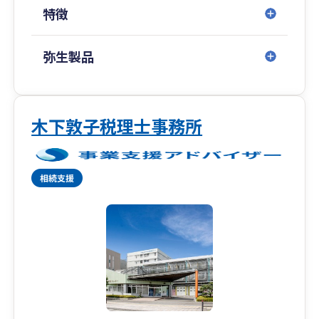
でご相談下さい。
特徴
会計ソフトの導入支援も行っております（弥生会
計等）ので遠慮無くご連絡下さい。
弥生製品
もちろん相模原市だけでなく、町田市、多摩市、
厚木市、座間市、大和市、愛川町等、近隣の方々
もご相談お待ちしております。
木下敦子税理士事務所