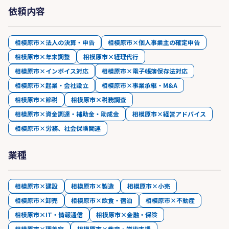
依頼内容
相模原市×法人の決算・申告
相模原市×個人事業主の確定申告
相模原市×年末調整
相模原市×経理代行
相模原市×インボイス対応
相模原市×電子帳簿保存法対応
相模原市×起業・会社設立
相模原市×事業承継・M&A
相模原市×節税
相模原市×税務調査
相模原市×資金調達・補助金・助成金
相模原市×経営アドバイス
相模原市×労務、社会保険関連
業種
相模原市×建設
相模原市×製造
相模原市×小売
相模原市×卸売
相模原市×飲食・宿泊
相模原市×不動産
相模原市×IT・情報通信
相模原市×金融・保険
相模原市×理美容
相模原市×教育・学術支援