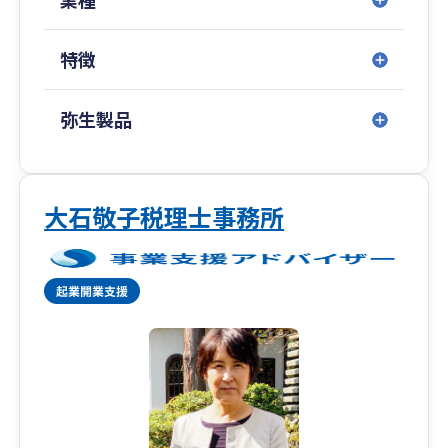
を、文字通りワンストップで提供するサービス体
系です。
特徴
会計・税務以外の各専門家と連携することによ
り、お客様が必要とする様々なサービスをワンス
トップで完結します。
弥生製品
大石敬子税理士事務所