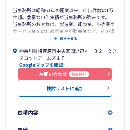
当事務所は昭和63年の開業以来、申告件数は1万
件超。豊富な申告実績が当事務所の強みです。
当事務所のお客様は、製造業、卸売業、小売業や
サービス業をはじめ医業や不動産業など、その規
模も年商数十億円の企業から、起業したてのベン
続きを見る
チャー企業まで多岐にわたります。
神奈川県相模原市中央区淵野辺４－３２－２ア
顧問契約数は法人150件、個人50件。
スコットアームズ１Ｆ
確定申告のみの契約も毎年250件超。
Googleマップを確認
契約数は毎年増加中です。
当事務所では、経験豊富な担当者（税理士やＦＰ
お問い合わせ
紹介無料
などの資格保有者を含む）が直接お客様を担当す
る「担当制」を採用しています。
検討リストに追加
お客様毎にその業種に精通した担当者を選任し、
親身になってお客様の経営に寄り添います。
さらに、当事務所は「ワンストップサービス」を
依頼内容
実現しています。
ワンストップサービスとは、会計・税務・労務・
法務など、お客様が必要とする様々なサービス
業種