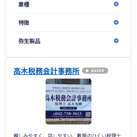
ト）
業種
・補助金・助成金（社労士が担当）の申請サポー
ト
特徴
・財務コンサルティング
・記帳指導・記帳代行 ほか
弥生製品
高木税務会計事務所
親しみやすく、話しやすい、敷居のひくい税理士