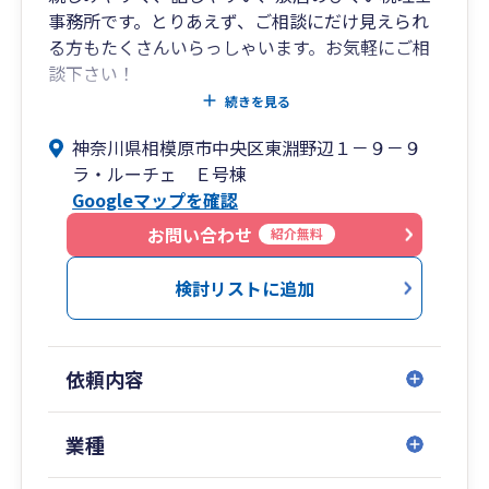
事務所です。とりあえず、ご相談にだけ見えられ
る方もたくさんいらっしゃいます。お気軽にご相
談下さい！
続きを見る
地域密着・親切親身な対応をモットーとして営業
神奈川県相模原市中央区東淵野辺１－９－９
を続けて、幸いにも素晴らしいお客様に恵まれ
ラ・ルーチェ Ｅ号棟
て、相模原市の発展とともに現在まで歩んでまい
Googleマップを確認
りました。
お問い合わせ
紹介無料
相模原市で約４０年間営業してきた歴史と経験、
そしてお客様のためになるノウハウを蓄積してき
検討リストに追加
た相模原市に地域密着の会計事務所です。皆様と
社会のお役に立てることをスタッフ一同、心から
願っております。
依頼内容
皆様がお悩みのこと、分からないこと、ご心配さ
れていることがあるときは、ぜひ、相模原市の親
業種
切・親身な税理士事務所 高木税務会計事務所ま