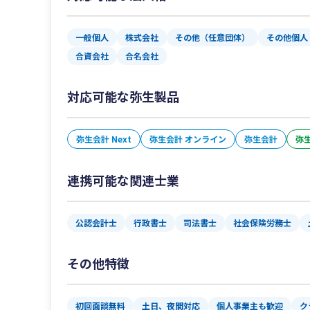
一般個人
株式会社
その他（任意団体）
その他個人
合資会社
合名会社
対応可能な弥生製品
弥生会計 Next
弥生会計 オンライン
弥生会計
弥生
連携可能な関連士業
公認会計士
行政書士
司法書士
社会保険労務士
その他特徴
初回面談無料
土日、夜間対応
個人事業主も歓迎
ク