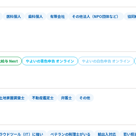
医科個人
歯科個人
有限会社
その他法人（NPO団体など）
協同
給与 Next
やよいの青色申告 オンライン
やよいの白色申告 オンライン
土地家屋調査士
不動産鑑定士
弁護士
その他
ラウドツール（IT）に強い
ベテランの税理士がいる
輸出入対応
若い担