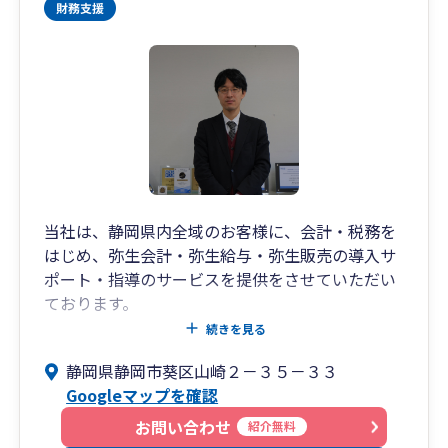
当社は、静岡県内全域のお客様に、会計・税務を
はじめ、弥生会計・弥生給与・弥生販売の導入サ
ポート・指導のサービスを提供をさせていただい
ております。
四半期ごとの経営状況確認や、職員全員での決算
続きを見る
事前検討会の実施など、会計・税務・その他様々
静岡県静岡市葵区山崎２－３５－３３
な視点から、全てのお客様を職員全員でサポート
Googleマップを確認
します。
お問い合わせ
紹介無料
また、遠方のお客様とは、インターネットを通じ