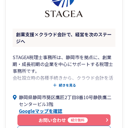
4時に起きて誰よりも早く出社し、ボイラーを焚
いて機械を温め、真っ黒になりながら汗をかき、
日が暮れるまで働いていました。
それだけ頑張っても、利益は出ていましたが、資
金繰りはお世辞にも順風満帆で安心経営とは言え
創業支援×クラウド会計で、経営を次のステー
ず、金策に走る事も多かったと聞いています。
ジへ
当時は、「黒字なのに資金繰りが厳しい理由」が
わかりませんでしたが、今なら説明ができます。
STAGEA税理士事務所は、静岡市を拠点に、創業
期・成長初期の企業を中心にサポートする税理士
税金と会計って難しいですよね。。。
事務所です。
私たちの仕事は、いかに「難しいことをわかりや
会社設立時の各種手続きから、クラウド会計を活
すく」するかが重要だと考えています。
用した経理体制の構築、資金繰りや税務面の整理
続きを見る
難しい専門用語をできる限り無くし、回りくどい
まで、事業の立ち上げ段階に必要な実務をトータ
内容をシンプルに説明することで、「日本一わか
静岡県静岡市葵区鷹匠2丁目8番10号静鉄鷹二
ルで支援しています。
りやすい税理士」を目指しています。
センタービル3階
Googleマップを確認
創業期は判断すべきことが多く、税務や会計が後
また、近年はＩＴやＡＩが発達し、経理業務が大
回しになりがちです。
お問い合わせ
幅に変化しています。
紹介無料
当事務所では、単なる申告業務にとどまらず、経
クラウド会計、ＯＣＲ、クラウドサーバー、ビジ