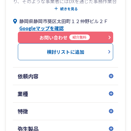
り、そのような事業者にはDXを通じた事務作業合
理化のご提案も行っております。
続きを見る
これから新たに事業を始めようと検討されている
静岡県静岡市葵区太田町１２仲野ビル２Ｆ
方に対して、税務相談から法人化相談、資金調達
Googleマップを確認
支援、事業承継・M＆A支援まで幅広くサービスを
提供しております。
お問い合わせ
紹介無料
検討リストに追加
依頼内容
業種
特徴
弥生製品