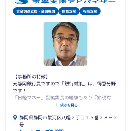
【事務所の特徴】
元静岡銀行員ですので『銀行対策』は、得意分野
です！
『日経マネー』副編集長の経験もあり『節税対
策』はお任せください！
続きを見る
まずは 080-7084-1101 へお電話下さい。
静岡県静岡市駿河区八幡２丁目１５番２８－２
また、
号
企業法学修士(「筑波大学」大学院)、