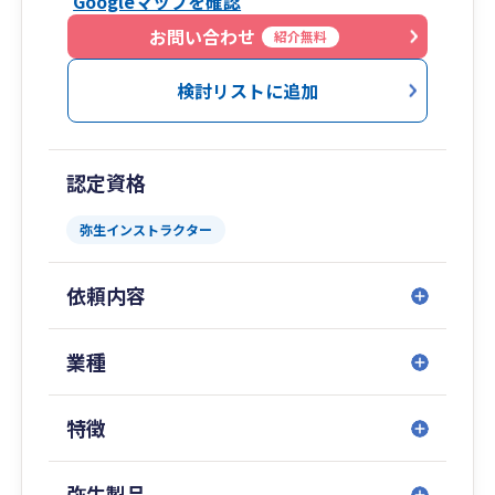
Googleマップを確認
経済学修士(「学習院大学」大学院)、
MBA(「法政大学」大学院)、
お問い合わせ
紹介無料
証券アナリスト(「三菱UFJモルガン・スタンレー
証券」などに在籍)、
検討リストに追加
ファイナンシャルプランナー、
農業経営アドバイザー、
行政書士、
認定資格
経営革新等支援機関、
「静岡銀行」(支店営業)､
弥生インストラクター
「日経マネー」(副編集長)
などの資格・職歴等を有し、
依頼内容
幅広い視点から
経営アドバイスを行い
あなたの会社の売上アップを応援します！
業種
まずは 080-7084-1101 へお電話下さい。
特徴
弥生製品