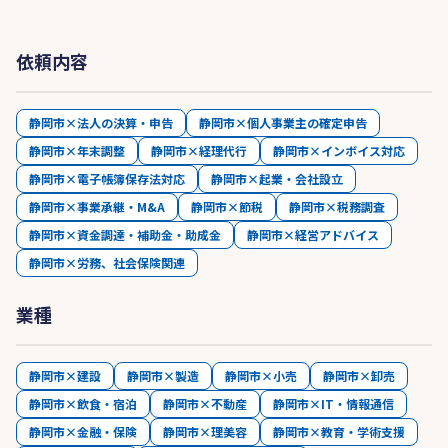
依頼内容
静岡市×法人の決算・申告
静岡市×個人事業主の確定申告
静岡市×年末調整
静岡市×経理代行
静岡市×インボイス対応
静岡市×電子帳簿保存法対応
静岡市×起業・会社設立
静岡市×事業承継・M&A
静岡市×節税
静岡市×税務調査
静岡市×資金調達・補助金・助成金
静岡市×経営アドバイス
静岡市×労務、社会保険関連
業種
静岡市×建設
静岡市×製造
静岡市×小売
静岡市×卸売
静岡市×飲食・宿泊
静岡市×不動産
静岡市×IT・情報通信
静岡市×金融・保険
静岡市×理美容
静岡市×教育・学術支援