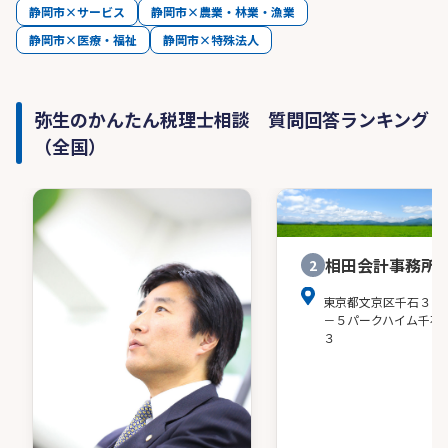
静岡市×サービス
静岡市×農業・林業・漁業
静岡市×医療・福祉
静岡市×特殊法人
弥生のかんたん税理士相談 質問回答ランキング
（全国）
相田会計事務所
2
東京都文京区千石３－
－５パークハイム千石
３