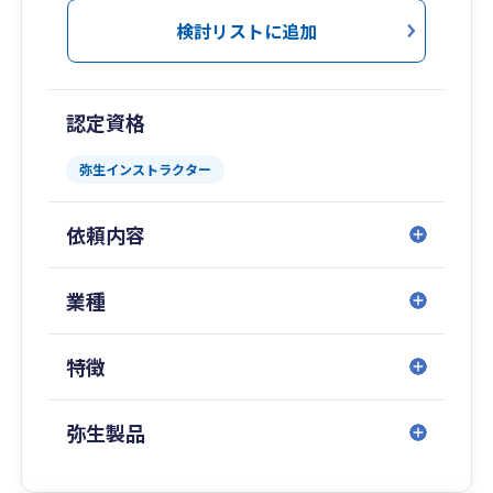
た経理指導・税務相談を行い、電子申告にも積極
検討リストに追加
的に取り組むなど、時代のニーズに素早く対応し
ております。
電子申告では、その実績が認められ、静岡税務署
認定資格
長より表彰されました。
経理指導や税務相談はもちろん、経営計画作成の
弥生インストラクター
お手伝いや、様々に起こりうる事態に対してのシ
ミュレーションなども行っております。
依頼内容
月初には、作成した計画が実際どうだったのか、
予実に関して毎月、経営責任者の方との会議を行
い、常に経営者の方と向き合うことを第一に考え
業種
ています。
経営者の方が安心して経営に取り組めるよう、密
特徴
着した多様なサービスのご提案・ご提供をさせて
いただきます。
弥生製品