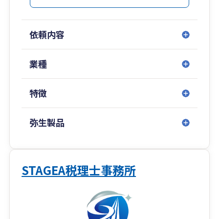
◆代表税理士が40代と若い！
士業にありがちな「先生」ではなく、皆さんと同
じ目線でお話ができる経営の「相棒」となりま
依頼内容
す。
◆税務調査に強い！
業種
50件以上の税務調査対応実績。
社長の「イザという時」をしっかりフォロー。
特徴
◆投資に強い！
不動産、太陽光、株式、保険など、富裕層の方が
弥生製品
＋αで活用される投資関係が得意。
【事務所の紹介】
はじめまして！
STAGEA税理士事務所
静岡県静岡市の最高のＩＴ税理士法人、最高のＩ
Ｔ経営支援株式会社の代表税理士 戸越裕介（とご
えゆうすけ）と申します。
私の祖父と父は昔、大阪で工場を経営し、毎日朝