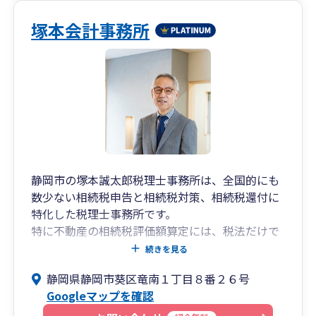
塚本会計事務所
静岡市の塚本誠太郎税理士事務所は、全国的にも
数少ない相続税申告と相続税対策、相続税還付に
特化した税理士事務所です。
特に不動産の相続税評価額算定には、税法だけで
なく民法・農地法・建築基準法・都市計画法・借
続きを見る
地借家法等の不動産関連法規に関する知識も要求
静岡県静岡市葵区竜南１丁目８番２６号
されます。さらに適正な相続税申告を行うには、
Googleマップを確認
税法・通達ばかりでなく、判例や裁決事例に基づ
いた最新の税務判断が要求されます。