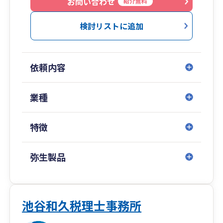
お問い合わせ
紹介無料
また、ひと言に「相続税対策」と言っても、生前
贈与・アパート建設・生命保険・養子縁組・遺言
検討リストに追加
書作成等、それぞれの財産や親族構成により効果
のある対策法は異なりますので、本来であればオ
ーダーメイドの対策法を専門家と共に立案した上
依頼内容
で実行することが望ましいと言えます。
相続税が気になったら、まずは塚本会計事務所の
初回無料相談でお気軽にご相談ください。
業種
相続に付随した不動産オーナー等の税務会計業務
も展開し、インボイスにも対応しています。
特徴
弥生製品
池谷和久税理士事務所