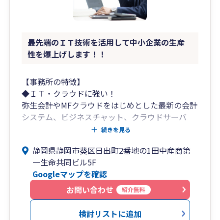
最先端のＩＴ技術を活用して中小企業の生産
性を爆上げします！！
【事務所の特徴】
◆ＩＴ・クラウドに強い！
弥生会計やMFクラウドをはじめとした最新の会計
システム、ビジネスチャット、クラウドサーバ
ー、ＷＥＢ会議システム、遠隔リモートツールそ
続きを見る
の他最新のシステムにより業務を効率化し、社長
静岡県静岡市葵区日出町2番地の1田中産商第
が本当にやるべき「経営」に専念可能。
一生命共同ビル5F
Googleマップを確認
◆明瞭な価格提示！
「わかりやすさ」を重視し、3つのコースから選
お問い合わせ
紹介無料
択可能。
検討リストに追加