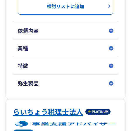
営の現状を数字で可視化し、次の一手を考えるた
検討リストに追加
ネスチャット、リモートシステムなど、新しい技
めの土台づくりを重視しています。大手税理士法
術がどんどん出てきています。
人での実務経験を活かしつつ、距離の近い伴走型
未だに会計ソフトを手入力している方、会計帳簿
の支援を心がけています。
や伝票を手書きで作成している方、業務改善のチ
依頼内容
ャンスです。
ご相談はオンラインにも対応しており、場所を問
わずスピーディーなやり取りが可能です。
業種
祖父や父のような中小企業の社長を助けたい、と
事業のスタートを安心して切っていただけるよ
もに走りたいと考え、税理士になりました。
う、実務面から丁寧にサポートいたします。
目の前のお客様やスタッフと全力で向き合い、
特徴
「夢」を共有し、ひとりひとりの幸せを実現して
いく経営者として、最高のＩＴ税理士法人を導い
弥生製品
ていきたいと考えています。
らいちょう税理士法人