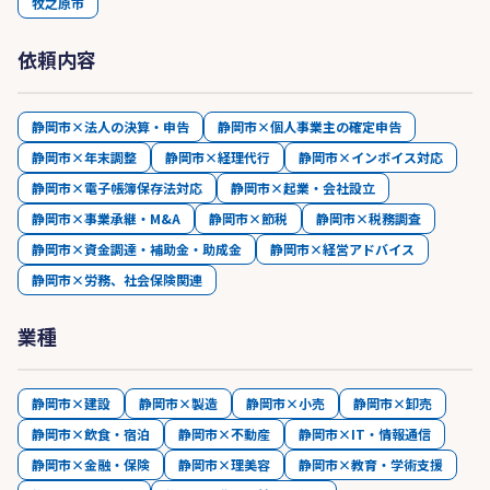
牧之原市
依頼内容
静岡市×法人の決算・申告
静岡市×個人事業主の確定申告
静岡市×年末調整
静岡市×経理代行
静岡市×インボイス対応
静岡市×電子帳簿保存法対応
静岡市×起業・会社設立
静岡市×事業承継・M&A
静岡市×節税
静岡市×税務調査
静岡市×資金調達・補助金・助成金
静岡市×経営アドバイス
静岡市×労務、社会保険関連
業種
静岡市×建設
静岡市×製造
静岡市×小売
静岡市×卸売
静岡市×飲食・宿泊
静岡市×不動産
静岡市×IT・情報通信
静岡市×金融・保険
静岡市×理美容
静岡市×教育・学術支援