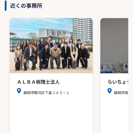
近くの事務所
ＡＬＢＡ税理士法人
らいちょう
静岡市駿河区下島３４５－１
静岡市葵区