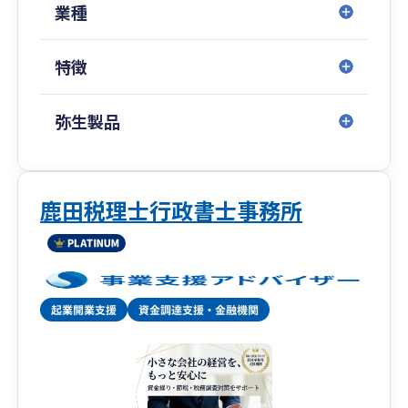
■企業経営の高品質コンサルティング
業種
・プライベートコンサルティング
・企業組織再編コンサルティング
特徴
・株式・営業権・企業評価コンサルティング
◎TTSマネジメント株式会社（どんたく会計、ひ
弥生製品
のくに会計、ひむか会計、せごどん会計）
■記帳代行のサポート
・クラウド会計導入運用支援サービス
・記帳代行サービス
鹿田税理士行政書士事務所
・アウトソーシングサービス
・各種コンプライアンスサービス
◎武内マネジメントオフィス
■保険代理店のエキスパート
・生命保険代理店
・損害保険代理店
◎拠点一覧