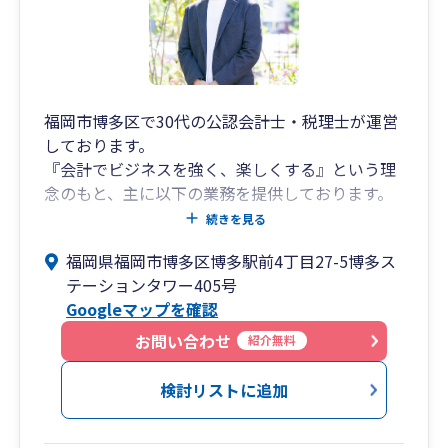
福岡市博多区で30代の公認会計士・税理士が運営
しております。
『会計でビジネスを強く、楽しくする』という理
念のもと、主に以下の業務を提供しております。
続きを見る
1．税務顧問サービス（法人および個人事業主）
福岡県福岡市博多区博多駅前4丁目27-5博多ス
2．創業支援
テーションタワー405号
3．公認会計士による法定監査（会社法、学校法
Googleマップを確認
人、社会福祉法人等）、任意監査
4．会計コンサルティング など
お問い合わせ
紹介無料
＜税理士をお探しの方＞
検討リストに追加
主に法人および個人事業主向けの税務顧問サービ
スを提供しております。