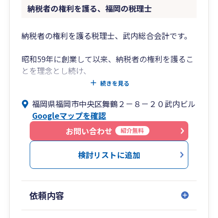
納税者の権利を護る、福岡の税理士
納税者の権利を護る税理士、武内総合会計です。
昭和59年に創業して以来、納税者の権利を護るこ
とを理念とし続け、
地域の皆様にご愛顧いただいています。
続きを見る
福岡県福岡市中央区舞鶴２－８－２０武内ビル
◎税理士法人武内総合会計
Googleマップを確認
■税務・会計業務・申告書作成など、幅広くサ
ポート
お問い合わせ
紹介無料
・コンプライアンスサービス
（各税目の申告書作成）
検討リストに追加
・税務調査立ち合い
・経営計画策定サービス
・金融支援
依頼内容
◎TTSコンサルティング株式会社