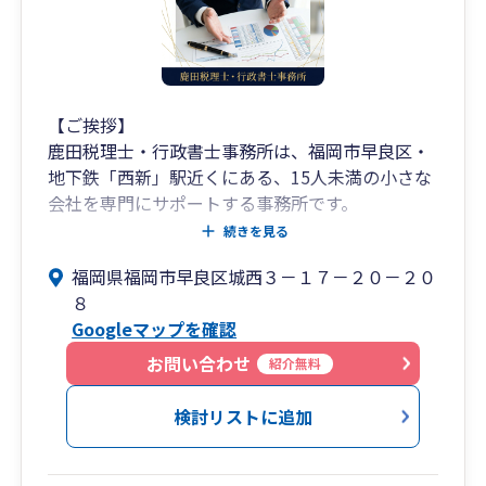
[福 岡]福岡市中央区舞鶴2-8-20 092-781-0251
[熊 本]熊本市中央区坪井6-23-3 096-345-6211
[宮 崎]宮崎市旭2-1-5 0985-77-5477
[鹿児島]鹿児島市中町11-4 099-248-8778
[相続税専門]福岡市中央区長浜2-2-8 092-718-
【ご挨拶】
2900
鹿田税理士・行政書士事務所は、福岡市早良区・
地下鉄「西新」駅近くにある、15人未満の小さな
会社を専門にサポートする事務所です。
続きを見る
「人を入れたいけど人件費はどこまで？」「設備
福岡県福岡市早良区城西３－１７－２０－２０
投資の返済は何年で見ればいい？」
８
そんな日々の経営判断に迷いや不安を感じる経営
Googleマップを確認
者の方へ、税金や申告だけでなく、経営全体の安
心を一緒に考える存在でありたいと思っていま
お問い合わせ
紹介無料
す。
検討リストに追加
最近は、物価高騰による経費増加、「インボイ
ス」や「Ａｉ税務調査」などの改正により、中小