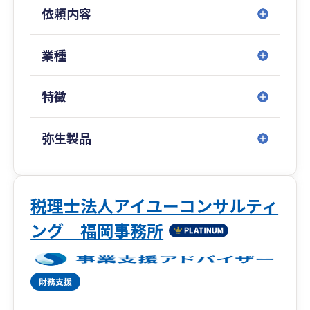
企業経営の難易度が上がっています。
依頼内容
その為、今まで以上に、「資金繰り・節税」と
「税務調査」という２大リスクに注意を払う必要
があります。
業種
そこで、当事務所では、それらのリスクを最小限
にすることにより、安心して経営に集中できる環
特徴
境づくりをサポートします。
お客さまのご要望に真摯にこたえていきますの
弥生製品
で、よろしくお願いします。
【サービス内容】
資金調達・開業支援・節税・税務調査対策・売上
税理士法人アイユーコンサルティ
アップ支援・経営顧問・経理代行・会社設立・月
ング 福岡事務所
次顧問・未来会計
確定申告