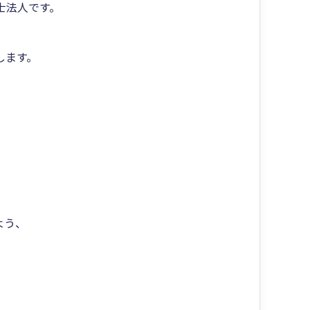
士法人です。
します。
。
よう、