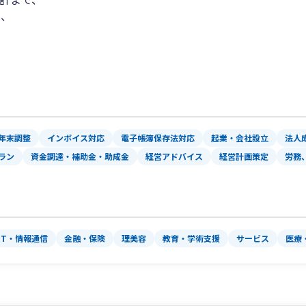
し、
年末調整
インボイス対応
電子帳簿保存法対応
起業・会社設立
法人
ラン
資金調達・補助金・助成金
経営アドバイス
経営計画策定
労務
IT・情報通信
金融・保険
理美容
教育・学術支援
サービス
医療