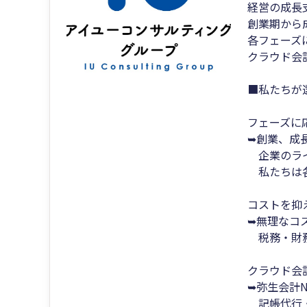
経営の成長
創業期から
各フェーズ
クラウド会
■私たちが
フェーズに
➥創業、成
企業のライ
私たちは各
コストを抑
➥無理なコ
税務・財務
クラウド会
➥弥生会計
記帳代行・