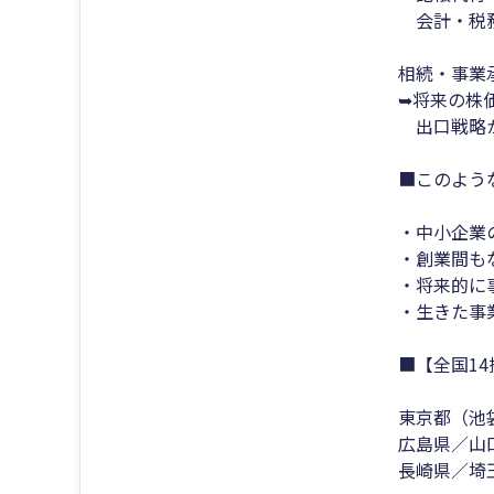
会計・税務
相続・事業
➥将来の株
出口戦略か
■このよう
・中小企業
・創業間も
・将来的に
・生きた事
■【全国1
東京都（池
広島県／山
長崎県／埼