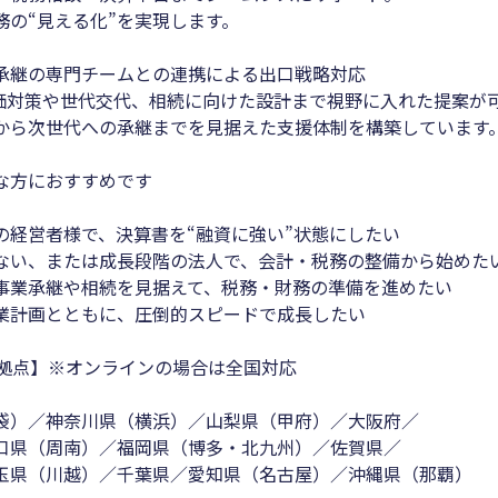
の“見える化”を実現します。
承継の専門チームとの連携による出口戦略対応
価対策や世代交代、相続に向けた設計まで視野に入れた提案が
ら次世代への承継までを見据えた支援体制を構築しています
な方におすすめです
の経営者様で、決算書を“融資に強い”状態にしたい
ない、または成長段階の法人で、会計・税務の整備から始めた
事業承継や相続を見据えて、税務・財務の準備を進めたい
業計画とともに、圧倒的スピードで成長したい
4拠点】※オンラインの場合は全国対応
袋）／神奈川県（横浜）／山梨県（甲府）／大阪府／
口県（周南）／福岡県（博多・北九州）／佐賀県／
玉県（川越）／千葉県／愛知県（名古屋）／沖縄県（那覇）