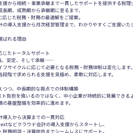
支援から相続・事業承継まで一貫したサポートを提供する税理
成長期、成熟期から承継期に至るまで、
に応じた税務・財務の最適解をご提案。
計の導入支援から月次経営管理まで、わかりやすくご支援いた
選ばれる理由
応じたトータルサポート
長、安定、そして承継——
フサイクルに応じて必要となる税務・財務体制は変化します
段階で求められる支援を見極め、柔軟に対応します。
えつつ、中長期的な視点での体制構築
スト負担を強いるのではなく、中小企業が持続的に発展できる
の基盤整備を効率的に進めます。
計導入から決算までの一貫対応
Nextなどクラウド会計の導入支援からスタートし、
税務相談・決算申告までシームレスにサポート。