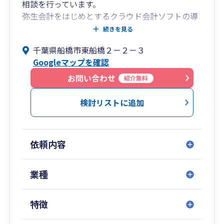
相談を行っています。
弥生会計をはじめとするクラウド会計ソフトの導
入支援や運用サポートにも対応しており、経理業
続きを見る
務の効率化をサポートします。
千葉県船橋市東船橋２－２－３
Googleマップを確認
特にIT企業、フリーランス、個人事業主の方のサ
ポート実績があり、クラウド会計ソフト（弥生会
お問い合わせ
紹介無料
計オンラインなど）の導入支援や経理の効率化に
も対応しています。
検討リストに追加
英語によるコミュニケーションにも対応可能で
す。
依頼内容
初めて税理士に相談される方でも安心してご相談
いただけるよう、丁寧でわかりやすい対応を心が
けています。
業種
対面でのご相談のほか、オンライン面談にも対応
しておりますので、お気軽にお問い合わせくださ
特徴
い。