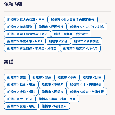
依頼内容
船橋市×法人の決算・申告
船橋市×個人事業主の確定申告
船橋市×年末調整
船橋市×経理代行
船橋市×インボイス対応
船橋市×電子帳簿保存法対応
船橋市×起業・会社設立
船橋市×事業承継・M&A
船橋市×節税
船橋市×税務調査
船橋市×資金調達・補助金・助成金
船橋市×経営アドバイス
業種
船橋市×建設
船橋市×製造
船橋市×小売
船橋市×卸売
船橋市×飲食・宿泊
船橋市×不動産
船橋市×IT・情報通信
船橋市×金融・保険
船橋市×理美容
船橋市×教育・学術支援
船橋市×サービス
船橋市×農業・林業・漁業
船橋市×医療・福祉
船橋市×特殊法人