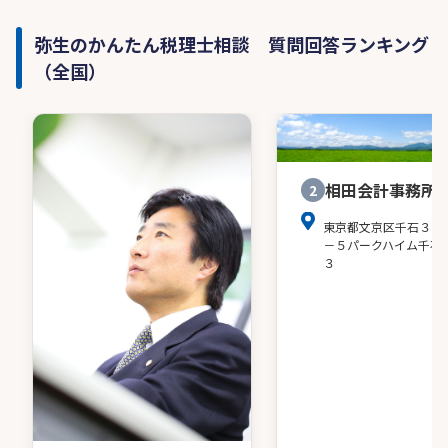
弥生のかんたん税理士相談 質問回答ランキング
（全国）
相田会計事務所
2
東京都文京区千石３－
－５パークハイム千石
３