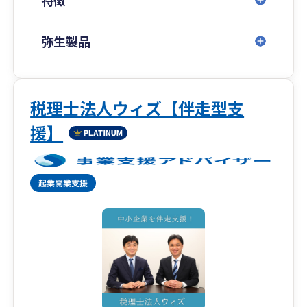
コストを抑えつつ、中長期的な視点での体制構築
➥無理なコスト負担を強いるのではなく、中小企
業が持続的に発展できるよう、
弥生製品
税務・財務の基盤整備を効率的に進めます。
クラウド会計導入から決算までの一貫対応
➥弥生会計Nextなどクラウド会計の導入支援から
税理士法人ウィズ【伴走型支
スタートし、
援】
記帳代行・税務相談・決算申告までシームレス
にサポート。
会計・税務の“見える化”を実現します。
相続・事業承継の専門チームとの連携による出口
戦略対応
➥将来の株価対策や世代交代、相続に向けた設計
まで視野に入れた提案が可能。
出口戦略から次世代への承継までを見据えた支
援体制を構築しています。