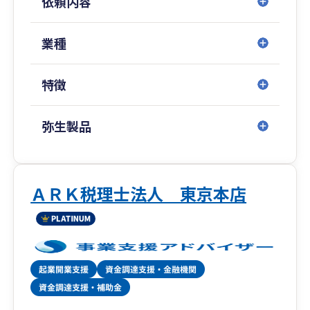
依頼内容
新宿野村ビルに拠点を構える事務所です。
これまで様々な形で関与した顧客数は1,000社を
超えます。
業種
弊所はスタートアップ期に強い事務所として有名
特徴
ですが、
代表が税理士・公認会計士であることから
スタートアップ期、IPO期、上場後までと
弥生製品
すべての段階の関与がしっかりとできる数少ない
会計事務所で、
IPO期のお客様や上場企業のお客様も多数おりま
す。
ＡＲＫ税理士法人 東京本店
一人社長の会社から大企業まで幅広く、
また、さまざまな業種にも対応いたします。
業界でもトップクラスの知識と経験のあるスタッ
フが御社の担当として付き、
貴社にご負担をかけずにサポートいたします。
また、些細な不明点やご相談ごとなども