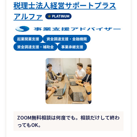
相続対策、事業承継などの特殊業務まで、経営に
税理士法人経営サポートプラス
関わることであれば何でもお気軽にご相談くださ
アルファ
い。
ZOOM無料相談は何度でも。相談だけして終わ
ってもOK。