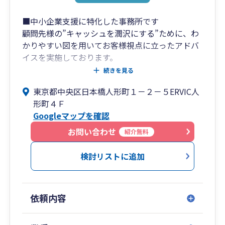
■このような方におすすめです
■中小企業支援に特化した事務所です
・中小企業の経営者様で、決算書を“融資に強
顧問先様の”キャッシュを潤沢にする”ために、わ
い”状態にしたい
かりやすい図を用いてお客様視点に立ったアドバ
・創業間もない、または成長段階の法人で、会
イスを実施しております。
計・税務の整備から始めたい
意味のない節税はおススメせず、お客様のために
続きを見る
・将来的に事業承継や相続を見据えて、税務・財
なることのみご案内しております。
東京都中央区日本橋人形町１－２－５ERVIC人
務の準備を進めたい
形町４Ｆ
・生きた事業計画とともに、圧倒的スピードで成
「利益は出ているのに、資金が思うように貯まっ
Googleマップを確認
長したい
ていかない。」
「あと何人従業員を雇えるか、従業員数は適正か
お問い合わせ
紹介無料
■【全国14拠点】※オンラインの場合は全国対応
どうかがわからない。」
「困っていることがあるが、誰に相談したらいい
検討リストに追加
東京都（池袋）／神奈川県（横浜）／山梨県（甲
かわからない。」
府）／大阪府／
など、経営者には多くの苦悩が付きまとうもの。
広島県／山口県（周南）／福岡県（博多・北九
そんな時はぜひ弊社にご相談ください。
依頼内容
州）／佐賀県／
長崎県／埼玉県（川越）／千葉県／愛知県（名古
税務申告以外にも、業務効率化、会計ソフト導入
屋）／沖縄県（那覇）