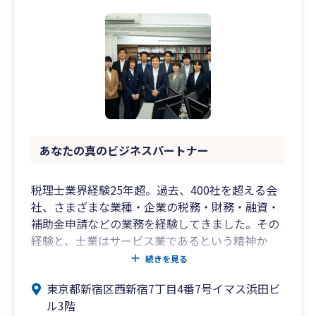
あなたの真のビジネスパートナー
税理士業界経験25年超。過去、400社を超える会
社、さまざまな業種・企業の税務・財務・融資・
補助金申請などの業務を経験してきました。その
経験と、士業はサービス業であるという精神か
ら、ご満足頂けるご提案やサービス提供が可能で
続きを見る
あると自負しております。
東京都新宿区西新宿7丁目4番7号イマス浜田ビ
ル3階
弊所では面談、メール、電話の他にchatworkや