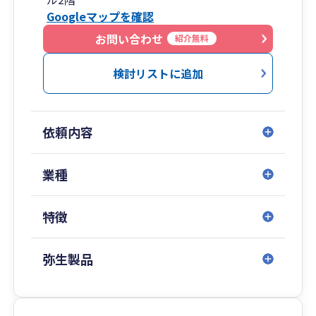
・弥生会計の全サービス&ソフトに精通！（freee
Googleマップを確認
も全体のわずか数%しかいない五つ星認定アドバ
イザー）
お問い合わせ
紹介無料
・スタートアップの創業支援から売上数百億円規
模の大企業の事業承継まで対応可能！
検討リストに追加
ハートランド税理士法人（本社：大阪府北区）
は、どこの税理士事務所でもエースとなれる高度
依頼内容
な専門知識とコミュニケーション能力を兼ね備え
た人材が、中小企業向けに税務サービスを展開す
る稀有な税理士法人です。
業種
特に「資金調達」「創業支援」「クラウド会計導
特徴
入支援」「大企業の税務顧問」などを得意として
おり、中でも資金調達は、社会保険労務士法人併
設のため、融資や補助金から助成金までワンスト
弥生製品
ップで対応いたします。
税務顧問や会社設立はもちろん、税務調査対策や