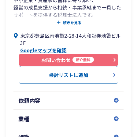
経営の成長支援から相続・事業承継まで一貫した
サポートを提供する税理士法人です。
創業期から成長期、成熟期から承継期に至るま
続きを見る
で、
東京都豊島区南池袋2-28-14大和証券池袋ビル
各フェーズに応じた税務・財務の最適解をご提
3F
案。
Googleマップを確認
クラウド会計の導入支援から月次経営管理まで、
わかりやすくご支援いたします。
お問い合わせ
紹介無料
■私たちが選ばれる理由
検討リストに追加
フェーズに応じたトータルサポート
➥創業、成長、安定、そして承継——
依頼内容
企業のライフサイクルに応じて必要となる税
務・財務体制は変化します。
私たちは各段階で求められる支援を見極め、柔
業種
軟に対応します。
特徴