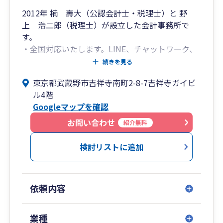
2012年 楠 壽大（公認会計士・税理士）と 野
上 浩二郎（税理士）が設立した会計事務所で
す。
・全国対応いたします。LINE、チャットワーク、
WEB会議にも対応し、気軽にご相談しやすい体制
続きを見る
を整えております。
東京都武蔵野市吉祥寺南町2-8-7吉祥寺ガイビ
・個人事業主、小規模事業者の税務を得意として
ル4階
おり、毎年数百件の申告にご対応しております。
Googleマップを確認
・法人決算のみ、確定申告のみにも対応しており
ます。
お問い合わせ
紹介無料
・提携している専門家との共同により、決算申告
だけでなく、労務の問題や役所への各種届出、資
検討リストに追加
金調達、など税務以外のお悩みにも幅広く対応さ
せていただきます。
・楠部門スタッフ20名の体制でスピーディーにご
依頼内容
対応いたします。
業種