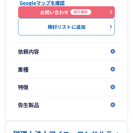
Googleマップを確認
LINE、Slack、Zoomなど様々なコミュニケーシ
ョンツールに対応していますので、お客様のご要
お問い合わせ
紹介無料
望やご状況に合わせた連絡手段で迅速にサポート
をすることが出来ます！！
検討リストに追加
税理士と連絡が取れない、未だに納税は会社でや
っている、ソフト入力が不安、税務調査で困って
依頼内容
いるなどお困りの場合にはご連絡下さい。
貴社の真のビジネスパートナー、経営者の方の
業種
「右腕」として弊社をご活用下さい！
特徴
弥生製品