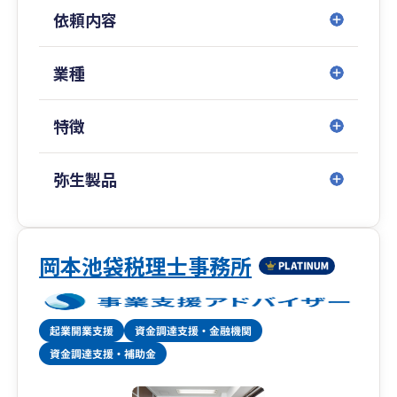
依頼内容
オンライン面談では私どもの顔を見えるようにし
て、画面共有するなどしながら臨場感ある形でサ
ポートしております。
業種
お客様から「直接会ったことはないけど、本当に
パートナーのようです。」とおっしゃって頂けた
特徴
ことが本当に嬉しく、いつでも気軽に相談できる
存在であると決めてお客様に関わっております。
弥生製品
3.税理士法人経営サポート「プラスアルファ」
起業したばかりのスタートアップの方の税務や会
計だけではなく、下記のこともサポート可能で
す。
岡本池袋税理士事務所
・税務会計の顧問
・資金繰り顧問（将来の現預金残高を把握して定
期的に重要な経営判断する役目を担います）
・融資サポート
・補助金サポート