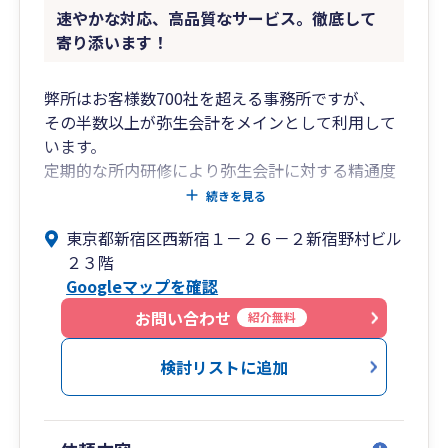
速やかな対応、高品質なサービス。徹底して
寄り添います！
弊所はお客様数700社を超える事務所ですが、
その半数以上が弥生会計をメインとして利用して
います。
定期的な所内研修により弥生会計に対する精通度
は高く、
続きを見る
操作に慣れた所員が親切かつ丁寧に対応いたしま
東京都新宿区西新宿１－２６－２新宿野村ビル
す。
２３階
Googleマップを確認
所長の年齢は47歳、業界経験約25年。
企業の会計・税務対応のみならず、
お問い合わせ
紹介無料
財務コンサル、融資・補助金申請支援なども対応
可能です。
検討リストに追加
弊所は従業員数が約40名ほどの事務所で、
新宿高層ビル群の一角である