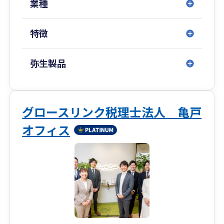
支援、グループ会社支援、融資支援、
業種
節税対策、会社設立、相続・事業承継対策業務を
■専門著書やセミナー講演等多数
行っております。
特徴
金融機関をはじめ、各業界で相続や事業承継に関
また、信用金庫、政策金融公庫、元国税庁調査
するセミナー講演実績も多数ございます。
官、行政書士、弁護士、司法書士、社会保険労務
弥生製品
また、著書はAmazon税法部門で1位を獲得する
士、補助金・助成金コンサルタントなど
等、高い専門性を誇ります。
各専門分野のプロとタッグを組んでおりますの
で、“1つの視点に捉われない”多角的な視点からの
情報をご提供可能です。
グロースリンク税理士法人 亀戸
オフィス
当事務所自体、創業経営です。そのため、経営者
の痛みや苦悩に対する深い理解があります。
経営周りのことは何でもお気軽にご相談くださ
い。
■得意分野
建設業、IT関連事業、自動車関連事業、飲食業、
不動産業、機械販売業