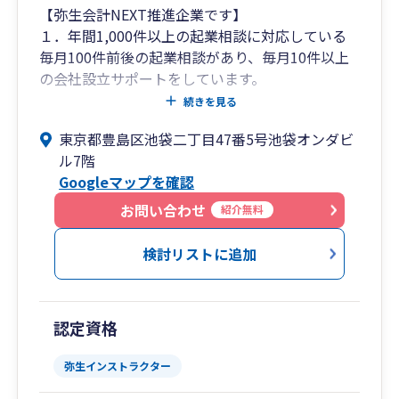
【弥生会計NEXT推進企業です】
１．年間1,000件以上の起業相談に対応している
毎月100件前後の起業相談があり、毎月10件以上
の会社設立サポートをしています。
続きを見る
相談の内容としては「会社設立すべきか相談した
東京都豊島区池袋二丁目47番5号池袋オンダビ
い」ということや「会社設立の手続きをサポート
ル7階
してほしい」などオーソドックスな相談から「1
Googleマップを確認
日で会社設立したい」「副業で法人化したい」
「とにかく社長になりたい。しかし事業内容は決
お問い合わせ
紹介無料
まってない」など相談の内容は様々です。
検討リストに追加
2.面談はご来社又はZOOM、連絡は電話メールチ
ャットを活用
毎月多くのお客様からお問合せを頂きますが、全
認定資格
国対応できているのはお問合せ時にLINE（ライ
ン）やオンライン面談としてZOOM（ズーム）や
弥生インストラクター
Google Meet（グーグルミート）の活用やチャッ
トワークやを活用してるためです。