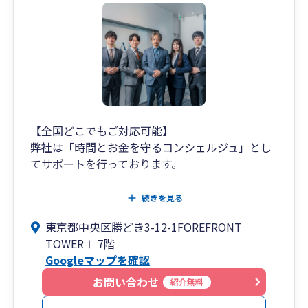
いつでも迅速かつ親切丁寧に対応いたします。
（週末対応も可。）
お客様のご要望に合わせて
LINE、chatwork、slackなどのSNSも使用してお
ります。
お客様ファーストで寄り添った対応を
全社員一同で心がけております。
【全国どこでもご対応可能】
税務調査については、
弊社は「時間とお金を守るコンシェルジュ」とし
弊所代表の甲田は業界でも指折りの交渉力を持っ
てサポートを行っております。
ており、
お客様からの信頼も非常に厚く、
税務相談・税務業務は当然とし、
続きを見る
会社様の立場に立ってしっかりと対応いたしま
電子帳簿保存や最新ツール等をご紹介・導入支援
す。
東京都中央区勝どき3-12-1FOREFRONT
させていただき、会計資料の受け渡しやお客様の
追徴０円で終わらせた実績が多数あります。
TOWERⅠ 7階
事務作業の簡素化をし”時間”をサポート、
Googleマップを確認
任せて安心の弊所までぜひお気軽にお問い合わせ
長期的な事業計画、短期的な資金・利益計画を一
お問い合わせ
紹介無料
ください。
緒に作成し、融資や節税・補助金等をご案内