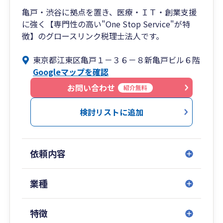
上記業種の関与先様が多いため、他社の取り組み
亀戸・渋谷に拠点を置き、医療・ＩＴ・創業支援
など守秘義務に反しないかたちでお伝えすること
に強く【専門性の高い"One Stop Service"が特
が可能です。
徴】のグロースリンク税理士法人です。
■弊所の特色
東京都江東区亀戸１－３６－８新亀戸ビル６階
・年間300件以上の申告を行ってきたがクレーム
Googleマップを確認
や解約がほとんどない
お問い合わせ
・申告書のトリプルチェックの実施
紹介無料
・安心のチーム制、毎月顧問先毎の検討会（カン
検討リストに追加
ファレンス）の実施
・オンライン・電子化対応
・アクセスのしやすい立地（オンライン対応可）
依頼内容
■無料相談のご案内
弊社では、初回の無料相談を実施しております。
業種
（対面またはオンライン）
相談後の無理な営業は一切いたしませんのでご安
心ください。
特徴