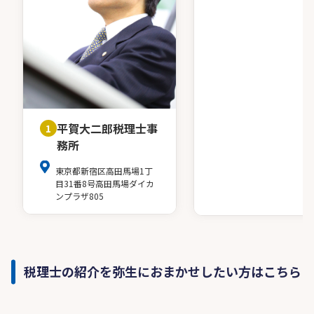
平賀大二郎税理士事
1
務所
東京都新宿区高田馬場1丁
目31番8号高田馬場ダイカ
ンプラザ805
税理士の紹介を弥生におまかせしたい方はこちら