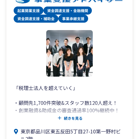
「税理士法人を超えていく」
・顧問先1,700件突破&スタッフ数120人超え！
・創業融資&助成金の審査通過率100%継続中！
（社会保険労務士法人併設）
続きを見る
・会社設立代行は顧問契約で代行手数料14万円が
東京都品川区東五反田5丁目27-10第一野村ビ
無料！（登記は司法書士が行います）
ル2階