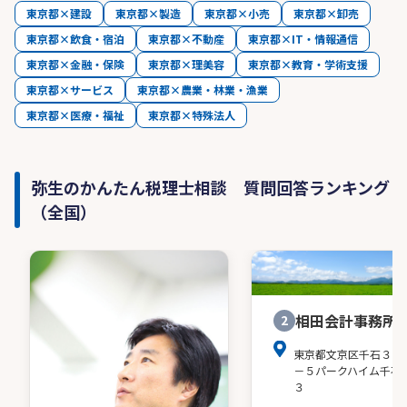
東京都×建設
東京都×製造
東京都×小売
東京都×卸売
東京都×飲食・宿泊
東京都×不動産
東京都×IT・情報通信
東京都×金融・保険
東京都×理美容
東京都×教育・学術支援
東京都×サービス
東京都×農業・林業・漁業
東京都×医療・福祉
東京都×特殊法人
弥生のかんたん税理士相談 質問回答ランキング
（全国）
相田会計事務所
2
東京都文京区千石３－
－５パークハイム千石
３