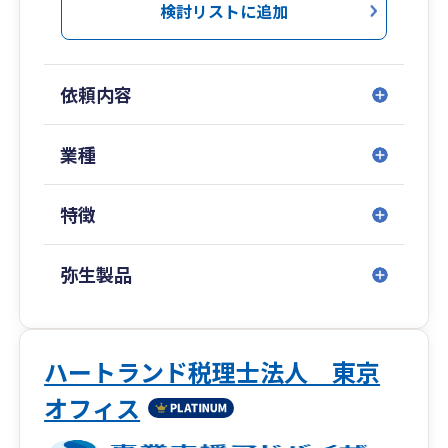
し”キャッシュフロー”をサポートいたします。
検討リストに追加
また、自社でコミュニケーション研修体制も整備
しており、お客様から話しやすい税理士としてサ
依頼内容
ポート可能です。
リモート面談も実施しているため、全国のお客様
業種
サポート可能となっております。
特徴
弥生製品
ハートランド税理士法人 東京
オフィス