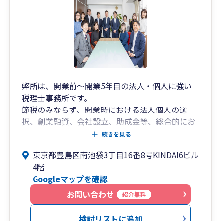
・内装工事ローンを活用した資金調達（税理士法
人でこの仕組みを持っているのは恐らく当社が唯
一であると自負しております。）
想いとしては経営者様の力になりたい。そんな想
いから
サポートメニューが出来上がりました。
弊所は、開業前～開業5年目の法人・個人に強い
税理士事務所です。
❚無料相談について
節税のみならず、開業時における法人個人の選
当社の無料相談は約2時間ほどお取りすることが
択、創業融資、会社設立、助成金等、総合的にお
できます。
客様をサポートさせて頂きます。
主にZOOMでの無料相談となります。
続きを見る
弊所は、2012年に代表税理士の岡本が一人（しか
東京都豊島区南池袋3丁目16番8号KINDAI6ビル
も、お客様0件から）で立ち上げましたが、お蔭
無料相談時に大切にしていることは
4階
様で豊島区・池袋地区のお客様を中心に沢山のご
・価値ある時間とするためお客様に貢献していく
Googleマップを確認
支持を頂戴し、2025年時点では従業員15人、年間
こと
の新規契約数も138件頂戴することができまし
・疑問点をその場でクリアにすること
お問い合わせ
紹介無料
た。
・無料相談したからといって、当社へ依頼しなく
今後も、お客様のお役にたてるよう努力いたしま
ても全く構いません。というスタンス
検討リストに追加