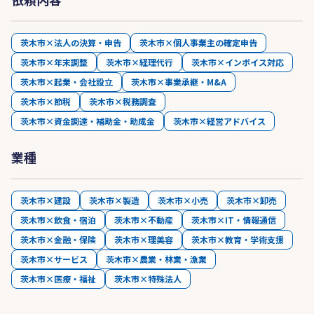
茨木市×法人の決算・申告
茨木市×個人事業主の確定申告
茨木市×年末調整
茨木市×経理代行
茨木市×インボイス対応
茨木市×起業・会社設立
茨木市×事業承継・M&A
茨木市×節税
茨木市×税務調査
茨木市×資金調達・補助金・助成金
茨木市×経営アドバイス
業種
茨木市×建設
茨木市×製造
茨木市×小売
茨木市×卸売
茨木市×飲食・宿泊
茨木市×不動産
茨木市×IT・情報通信
茨木市×金融・保険
茨木市×理美容
茨木市×教育・学術支援
茨木市×サービス
茨木市×農業・林業・漁業
茨木市×医療・福祉
茨木市×特殊法人