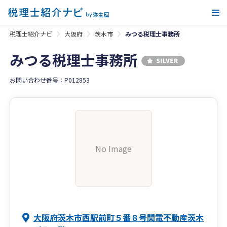
メ
税理士紹介ナビ
大阪府
茨木市
みつる税理士事務所
みつる税理士事務所
お問い合わせ番号：P012853
No Image
大阪府茨木市西駅前町５番８号関電不動産茨木