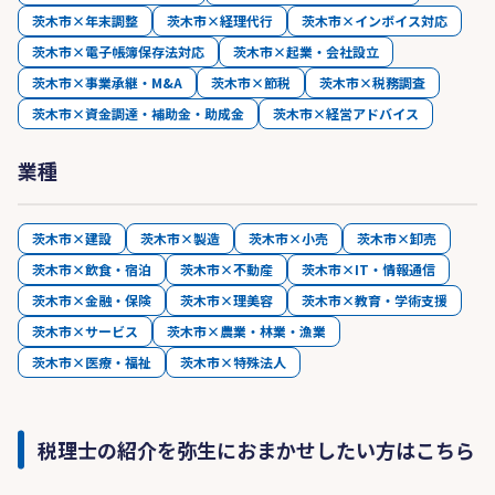
茨木市×年末調整
茨木市×経理代行
茨木市×インボイス対応
茨木市×電子帳簿保存法対応
茨木市×起業・会社設立
茨木市×事業承継・M&A
茨木市×節税
茨木市×税務調査
茨木市×資金調達・補助金・助成金
茨木市×経営アドバイス
業種
茨木市×建設
茨木市×製造
茨木市×小売
茨木市×卸売
茨木市×飲食・宿泊
茨木市×不動産
茨木市×IT・情報通信
茨木市×金融・保険
茨木市×理美容
茨木市×教育・学術支援
茨木市×サービス
茨木市×農業・林業・漁業
茨木市×医療・福祉
茨木市×特殊法人
税理士の紹介を弥生におまかせしたい方はこちら