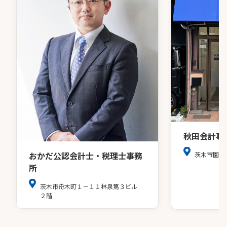
秋田会計事
おかだ公認会計士・税理士事務
茨木市園田
所
茨木市舟木町１－１１林泉第３ビル
２階