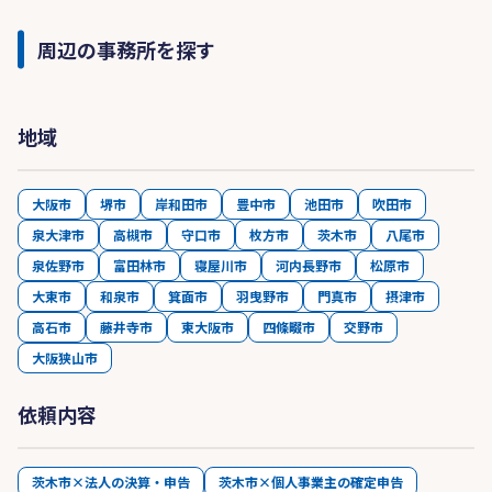
周辺の事務所を探す
地域
大阪市
堺市
岸和田市
豊中市
池田市
吹田市
泉大津市
高槻市
守口市
枚方市
茨木市
八尾市
泉佐野市
富田林市
寝屋川市
河内長野市
松原市
大東市
和泉市
箕面市
羽曳野市
門真市
摂津市
高石市
藤井寺市
東大阪市
四條畷市
交野市
大阪狭山市
依頼内容
茨木市×法人の決算・申告
茨木市×個人事業主の確定申告