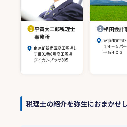
1
平賀大二郎税理士
2
相田会計
事務所
東京都文京区
１４－５パー
東京都新宿区高田馬場1
千石４０３
丁目31番8号高田馬場
ダイカンプラザ805
税理士の紹介を弥生におまかせ