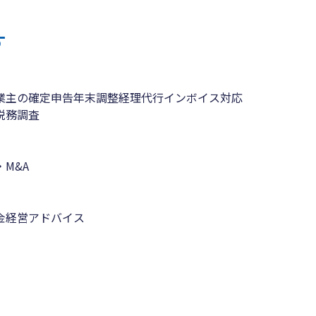
す
業主の確定申告
年末調整
経理代行
インボイス対応
税務調査
M&A
金
経営アドバイス