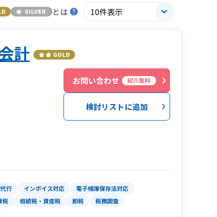
とは
会計
３
お問い合わせ
紹介無料
検討リストに追加
理代行
インボイス対応
電子帳簿保存法対応
費税
相続税・資産税
節税
税務調査