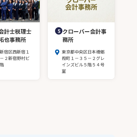
会計士税理士
5
クローバー会計事
拓也事務所
務所
新宿区西新宿１
東京都中央区日本橋蛎
－２新宿野村ビ
殻町１－３５－２グレ
階
インズビル５階５４号
室