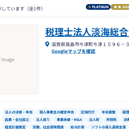
示しています（全1件）
税理士法人淡海総合
滋賀県高島市今津町今津１５９６－
Googleマップを確認
 Image
法人の決算・申告
個人事業主の確定申告
記帳代行
年末調整
経
起業・会社設立
法人成り
事業承継・M&A
法人税
所得税
消
経営計画策定
労務、社会保険関連
給与計算
ソフトの導入運用支援