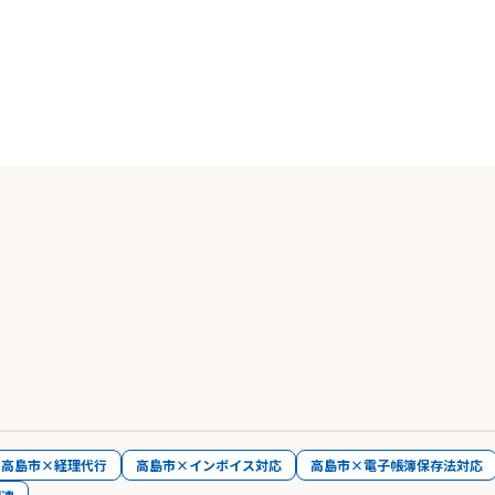
高島市×経理代行
高島市×インボイス対応
高島市×電子帳簿保存法対応