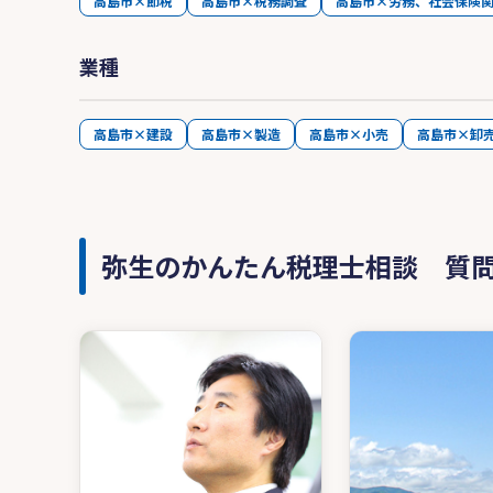
高島市×節税
高島市×税務調査
高島市×労務、社会保険
業種
高島市×建設
高島市×製造
高島市×小売
高島市×卸
弥生のかんたん税理士相談 質