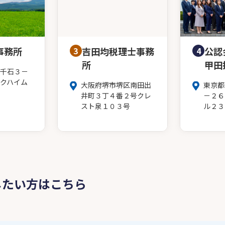
事務所
3
吉田均税理士事務
4
公認
所
甲田
千石３－
クハイム
大阪府堺市堺区南田出
東京都
井町３丁４番２号クレ
－２６
スト泉１０３号
ル２３
したい方はこちら