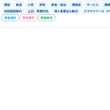
建設
製造
小売
卸売
飲食・宿泊
理美容
サービス
農
初回面談無料
土日、夜間対応
個人事業主も歓迎
クラウドツール（I
弥生会計
弥生販売
弥生給与