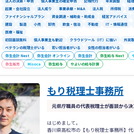
法人の決算・申告
個人事業主の確定申告
記帳代行
年末調整
経
起業・会社設立
法人成り
事業承継・M&A
法人税
所得税
消
ファイナンシャルプラン
資金調達・補助金・助成金
経営アドバイス
建設
製造
小売
卸売
飲食・宿泊
不動産
IT・情報通信
医療・福祉
初回面談無料
個人事業主も歓迎
クラウドツール（IT）に強い
外貨
ベテランの税理士がいる
若い担当者がいる
女性の担当者がいる
弥生会計 Next
弥生会計 オンライン
弥生会計
弥生給与 Next
弥生販売
Misoca
弥生給与
やよいの給与計算
もり税理士事務所
元県庁職員の代表税理士が面談から決
はじめまして。
香川県高松市の【もり税理士事務所】代