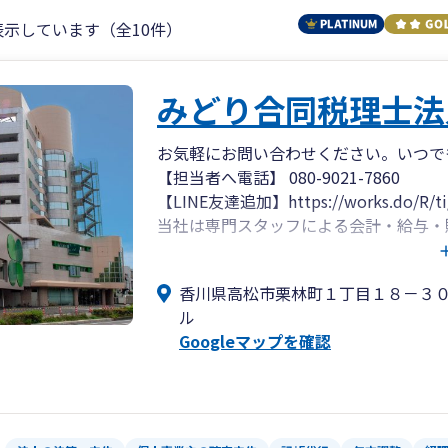
表示しています（全10件）
みどり合同税理士法
お気軽にお問い合わせください。いつでも
【担当者へ電話】 080-9021-7860
【LINE友達追加】https://works.do/R/ti
当社は専門スタッフによる会計・給与・
す。専門スタッフがお伺いし、初歩から
各種連絡ツールを利用したリモート対応
香川県高松市栗林町１丁目１８－３
税務相談から法人化相談、資金調達支援
ル
ービス提供しています。
Googleマップを確認
実績の伴う専門力と蓄積されたノウハウ
にサポートします。