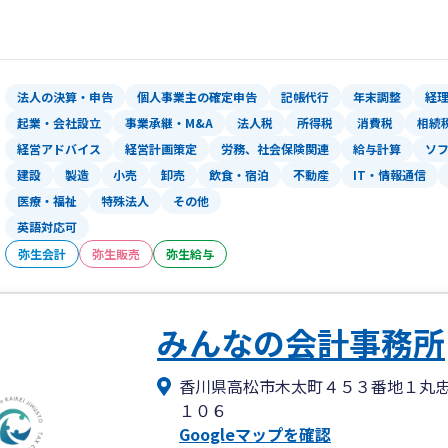
とって必要な業績拡大のための意思決定
団体などに対する公会計適用など、幅広
お客様が考えていること、疑問に感じ
相談ください。お客さまと共に、一緒に
法人の決算・申告
個人事業主の確定申告
記帳代行
年末調整
経
起業・会社設立
事業承継・M&A
法人税
所得税
消費税
相続
経営アドバイス
経営計画策定
労務、社会保険関連
給与計算
ソ
建設
製造
小売
卸売
飲食・宿泊
不動産
IT・情報通信
医療・福祉
特殊法人
その他
英語対応可
弥生会計
弥生販売
弥生給与
みんなの会計事務所
香川県高松市木太町４５３番地１丸
１０６
Googleマップを確認