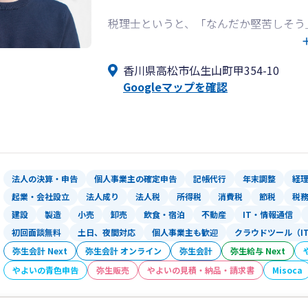
税理士というと、「なんだか堅苦しそう
で話が難しい」…そんなイメージをお持
香川県高松市仏生山町甲354-10
もり税理士事務所は、なんとなく相談し
Googleマップを確認
にとって身近な「なんでも気軽に話せる
ます。
そのための取り組みとして、最初のご面
のプロセスを代表税理士である私が責任
法人の決算・申告
個人事業主の確定申告
記帳代行
年末調整
経
税理士業界によくある「契約時だけ税理
起業・会社設立
法人成り
法人税
所得税
消費税
節税
税
担当スタッフがコロコロ変わる」といっ
建設
製造
小売
卸売
飲食・宿泊
不動産
IT・情報通信
初回面談無料
土日、夜間対応
個人事業主も歓迎
クラウドツール（I
また、会計や税金のことだけではなく、
弥生会計 Next
弥生会計 オンライン
弥生会計
弥生給与 Next
トや行政手続きに関するアドバイスも得
やよいの青色申告
弥生販売
やよいの見積・納品・請求書
Misoca
まずは「ちょっと聞いてみたい」という
す。