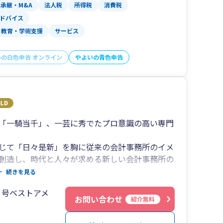
承継・M&A
法人税
所得税
消費税
ドバイス
教育・学術支援
サービス
いの白色申告 オンライン
やよいの青色申告
「一騎当千」、一芸に秀でたプロ意識の高い専門
じて「日々是新」を胸に従来の会計事務所のイメ
創造し、時代と人々が求める新しい会計事務所の
続きを見る
高めるだけではなく、人としての品格と心の成長
０号ベストアメ
お問い合わせ
紹介無料
ら法人税・所得税・消費税・相続税の税務申告書
資産の運用や相続対策と事業承継対策、法人様に