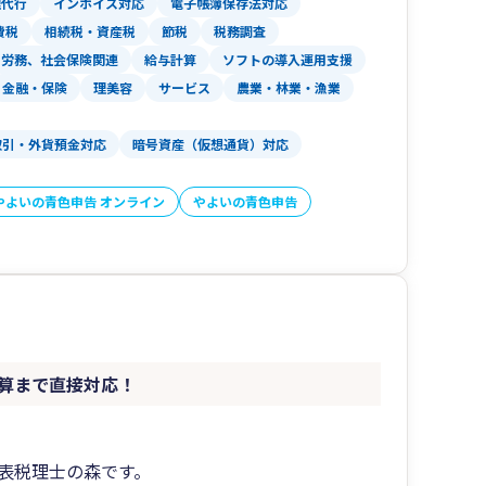
理代行
インボイス対応
電子帳簿保存法対応
費税
相続税・資産税
節税
税務調査
労務、社会保険関連
給与計算
ソフトの導入運用支援
金融・保険
理美容
サービス
農業・林業・漁業
取引・外貨預金対応
暗号資産（仮想通貨）対応
やよいの青色申告 オンライン
やよいの青色申告
算まで直接対応！
表税理士の森です。