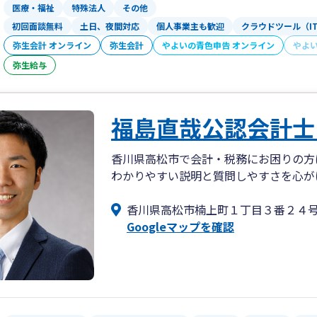
医療・福祉
特殊法人
その他
初回面談無料
土日、夜間対応
個人事業主も歓迎
クラウドツール（I
弥生会計 オンライン
弥生会計
やよいの青色申告 オンライン
やよ
弥生給与
福島直哉公認会計士
香川県高松市で会計・税務にお困りの方
わかりやすい説明と質問しやすさを心が
香川県高松市楠上町１丁目３番２４
Googleマップを確認