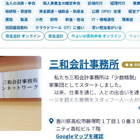
法人の決算・申告
個人事業主の確定申告
記帳代行
経理代行
事業
相続税・資産税
資金調達・補助金・助成金
公開（IPO）支援
経営ア
建設
製造
小売
卸売
飲食・宿泊
IT・情報通信
理美容
初回面談無料
クラウドツール（IT）に強い
若い担当者がいる
弥生会計 オンライン
弥生会計
やよいの青色申告 オンライン
やよ
三和会計事務所
私たち三和会計事務所は「少数精鋭」
家集団としてスタートしました。
以来、仕事を通じ、人との出会いを通
ージを超えた業務をスタッフ一人一人が
カタチを求め続けてきました。
加えて、仕事としての能力やスキルを
香川県高松市藤塚町１丁目１０番３
も併せて求め続けてきました。
ニティ高松ビル７階
三和会計事務所では、会計決算業務か
Googleマップを確認
作成のみならず、個人様にとって大切な