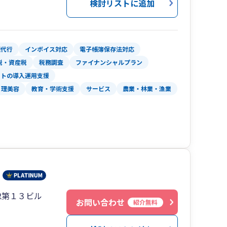
検討リストに追加
支援や海外進出支援・国際税務、そして地方公共
いサービスを提供しております。
ていること、悩んでいること、何でも私たちにご
考えていきましょう。
理代行
インボイス対応
電子帳簿保存法対応
税・資産税
税務調査
ファイナンシャルプラン
フトの導入運用支援
理美容
教育・学術支援
サービス
農業・林業・漁業
忠第１３ビル
お問い合わせ
紹介無料