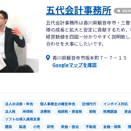
五代会計事務所
五代会計事務所は香川県観音寺市・三豊
様の成長と拡大と安定に貢献するため、
経営数値を四国一分かりやすく説明致し
合わせを大事にしたいです。
香川県観音寺市坂本町７－７－１５
Googleマップを確認
法人の決算・申告
個人事業主の確定申告
記帳代行
インボイス対応
法人税
所得税
消費税
相続税・資産税
節税
税務調査
資
ソフトの導入運用支援
建設
製造
小売
卸売
飲食・宿泊
不動産
金融・保険