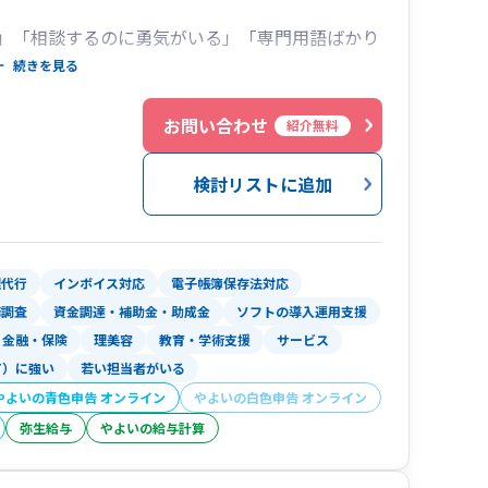
」「相談するのに勇気がいる」「専門用語ばかり
ちではないでしょうか？
続きを見る
にくい雰囲気がある「先生業」ではなく、お客様
お問い合わせ
紹介無料
パートナー」のような存在でありたいと思ってい
検討リストに追加
談から決算申告・税務調査に至るまで、【すべて
を持って直接対応でサポート】しています。
理代行
インボイス対応
電子帳簿保存法対応
士が対応し、その後はスタッフ任せ」「契約後に
務調査
資金調達・補助金・助成金
ソフトの導入運用支援
たことはありません。
金融・保険
理美容
教育・学術支援
サービス
T）に強い
若い担当者がいる
元香川県庁職員の経験を活かした資金調達サポー
やよいの青色申告 オンライン
やよいの白色申告 オンライン
意としています。
弥生給与
やよいの給与計算
気軽な気持ちで、お声がけいただけると幸いで