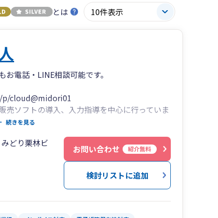
とは
人
お電話・LINE相談可能です。
/p/cloud@midori01
販売ソフトの導入、入力指導を中心に行っていま
応用までわかりやすく丁寧に指導いたします。
続きを見る
も可能です。
０みどり栗林ビ
、事業承継・M&A支援、補助金申請まで幅広くサ
お問い合わせ
紹介無料
・広いネットワークで、中小企業の経営を総合的
検討リストに追加