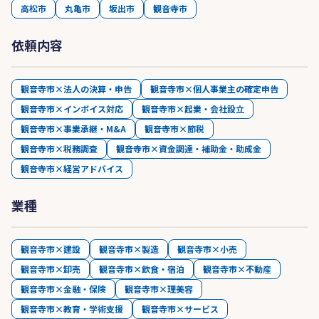
高松市
丸亀市
坂出市
観音寺市
依頼内容
観音寺市×法人の決算・申告
観音寺市×個人事業主の確定申告
観音寺市×インボイス対応
観音寺市×起業・会社設立
観音寺市×事業承継・M&A
観音寺市×節税
観音寺市×税務調査
観音寺市×資金調達・補助金・助成金
観音寺市×経営アドバイス
業種
観音寺市×建設
観音寺市×製造
観音寺市×小売
観音寺市×卸売
観音寺市×飲食・宿泊
観音寺市×不動産
観音寺市×金融・保険
観音寺市×理美容
観音寺市×教育・学術支援
観音寺市×サービス