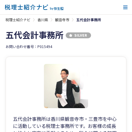
メ
税理士紹介ナビ
香川県
観音寺市
五代会計事務所
五代会計事務所
お問い合わせ番号：P015494
五代会計事務所は香川県観音寺市・三豊市を中心
に活動している税理士事務所です。お客様の成長