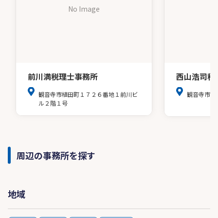
No Image
前川満税理士事務所
西山浩司税
観音寺市植田町１７２６番地１前川ビ
観音寺市八
ル２階１号
周辺の事務所を探す
地域