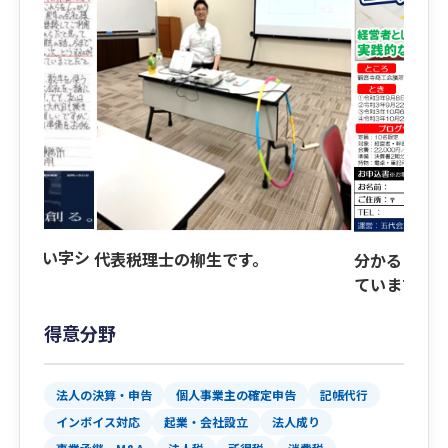
せた汚い字シ
代表税理士の柳生です。
分かるまで
ています！
得意分野
法人の決算・申告
個人事業主の確定申告
記帳代行
インボイス対応
起業・会社設立
法人成り