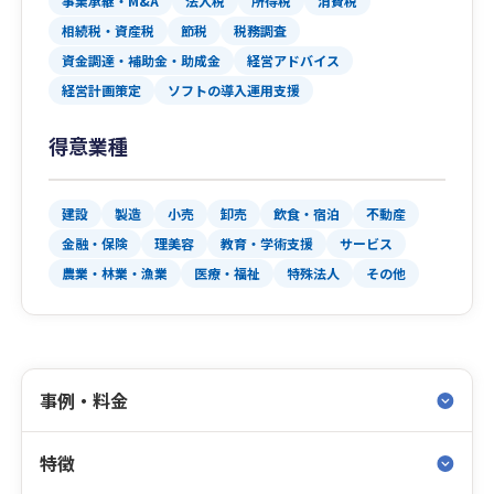
事業承継・M&A
法人税
所得税
消費税
相続税・資産税
節税
税務調査
資金調達・補助金・助成金
経営アドバイス
経営計画策定
ソフトの導入運用支援
得意業種
建設
製造
小売
卸売
飲食・宿泊
不動産
金融・保険
理美容
教育・学術支援
サービス
農業・林業・漁業
医療・福祉
特殊法人
その他
事例・料金
特徴