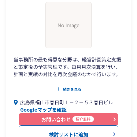
No Image
当事務所の最も得意な分野は、経営計画策定支援
と策定後の予実管理です。毎月月次決算を行い、
計画と実績の対比を月次会議のなかで行います。
「どこに手を打てば利益が出るか」「利益を出し
続きを見る
て税金を払い現金を残す経営」をモットーにして
広島県福山市春日町１－２－５３春日ビル
います。
Googleマップを確認
お問い合わせ
紹介無料
検討リストに追加