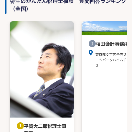
弥生のかんたん税理士相談 質問回答ランキング
（全国）
相田会計事務所
2
東京都文京区千石３－
－５パークハイム千石
３
平賀大二郎税理士事
1