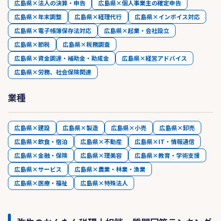
広島県×法人の決算・申告
広島県×個人事業主の確定申告
広島県×年末調整
広島県×経理代行
広島県×インボイス対応
広島県×電子帳簿保存法対応
広島県×起業・会社設立
広島県×節税
広島県×税務調査
広島県×資金調達・補助金・助成金
広島県×経営アドバイス
広島県×労務、社会保険関連
業種
広島県×建設
広島県×製造
広島県×小売
広島県×卸売
広島県×飲食・宿泊
広島県×不動産
広島県×IT・情報通信
広島県×金融・保険
広島県×理美容
広島県×教育・学術支援
広島県×サービス
広島県×農業・林業・漁業
広島県×医療・福祉
広島県×特殊法人