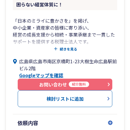
困らない経営体質に！
「日本のミライに豊かさを」を掲げ、
中小企業・資産家の皆様に寄り添い、
経営の成長支援から相続・事業承継まで一貫した
サポートを提供する税理士法人です。
創業期から成長期、成熟期から承継期に至るま
続きを見る
で、
広島県広島市南区京橋町1-23大樹生命広島駅前
各フェーズに応じた税務・財務の最適解をご提
ビル2階
案。
Googleマップを確認
クラウド会計の導入支援から月次経営管理まで、
わかりやすくご支援いたします。
お問い合わせ
紹介無料
■私たちが選ばれる理由
検討リストに追加
フェーズに応じたトータルサポート
➥創業、成長、安定、そして承継——
依頼内容
企業のライフサイクルに応じて必要となる税