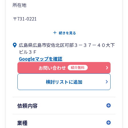
まで視野に入れた提案が可能。
所在地
出口戦略から次世代への承継までを見据えた支
援体制を構築しています。
〒731-0221
■このような方におすすめです
広島県広島市安佐北区可部3-37-40 大下ビル3F
続きを見る
広島県広島市安佐北区可部３－３７－４０大下
・中小企業の経営者様で、決算書を“融資に強
Tel 082-815-4151
ビル３Ｆ
い”状態にしたい
Googleマップを確認
・創業間もない、または成長段階の法人で、会
計・税務の整備から始めたい
お問い合わせ
紹介無料
・将来的に事業承継や相続を見据えて、税務・財
務の準備を進めたい
検討リストに追加
・生きた事業計画とともに、圧倒的スピードで成
長したい
依頼内容
■【全国14拠点】※オンラインの場合は全国対応
東京都（池袋）／神奈川県（横浜）／山梨県（甲
業種
府）／大阪府／