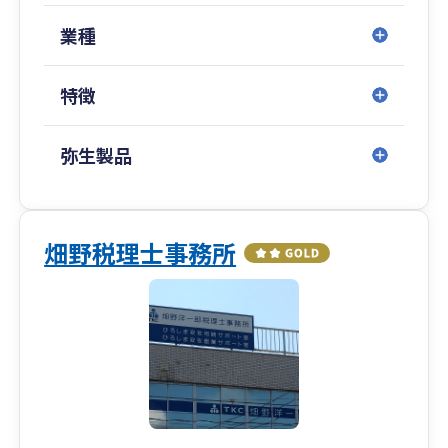
務・財務体制は変化します。
私たちは各段階で求められる支援を見極め、柔
業種
軟に対応します。
特徴
コストを抑えつつ、中長期的な視点での体制構築
➥無理なコスト負担を強いるのではなく、中小企
業が持続的に発展できるよう、
弥生製品
税務・財務の基盤整備を効率的に進めます。
クラウド会計導入から決算までの一貫対応
➥弥生会計Nextなどクラウド会計の導入支援から
畑野税理士事務所
スタートし、
記帳代行・税務相談・決算申告までシームレス
にサポート。
会計・税務の“見える化”を実現します。
相続・事業承継の専門チームとの連携による出口
戦略対応
➥将来の株価対策や世代交代、相続に向けた設計