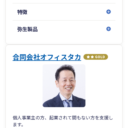
広島県／山口県（周南）／福岡県（博多・北九
特徴
州）／佐賀県／
長崎県／埼玉県（川越）／千葉県／愛知県（名古
屋）／沖縄県（那覇）
弥生製品
■専門著書やセミナー講演等多数
金融機関をはじめ、各業界で相続や事業承継に関
合同会社オフィスタカ
するセミナー講演実績も多数ございます。
また、著書はAmazon税法部門で1位を獲得する
等、高い専門性を誇ります。
個人事業主の方、起業されて間もない方を支援し
ます。