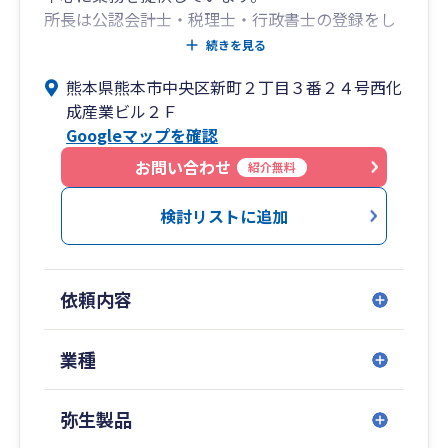
所長は公認会計士・税理士・行政書士の登録をし
ており、諸官庁への各種届出や認可申請等がワン
続きを見る
ストップで対応可能です。このほか（公社）日本
熊本県熊本市中央区新町２丁目３番２４号西化
医業経営コンサルタント協会の認定登録医業経営
成産業ビル２Ｆ
コンサルタントの資格を有しており、専門性の高
Googleマップを確認
い業務提供を行っています。
また、弁護士、司法書士、社会保険労務士、不動
お問い合わせ
紹介無料
産鑑定士等、他の専門士業との連携により、お客
様にとって最善の選択を可能とするサービスを提
検討リストに追加
供しております。
依頼内容
業種
弥生製品