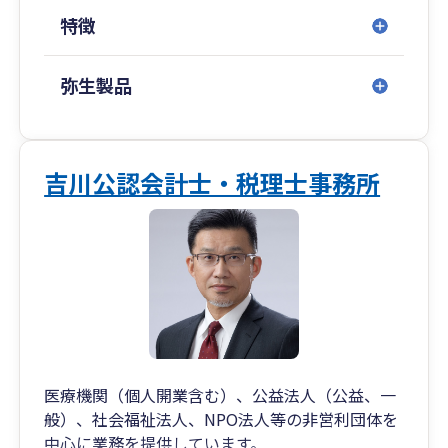
徳田税理士事務所では、ホームページに料金表を
特徴
掲載しております。
年間の料金が確定しておりますので、安心してご
依頼ください。
弥生製品
その他、様々な情報を開示しております。
ブログも随時更新しています。
ブログでは、小規模事業者に役に立つ情報やコラ
吉川公認会計士・税理士事務所
ムを記載しています。
ブログのテーマは「実際にお客様や、知人に受け
た質問に回答したもの」がほとんどです。
医療機関（個人開業含む）、公益法人（公益、一
般）、社会福祉法人、NPO法人等の非営利団体を
中心に業務を提供しています。