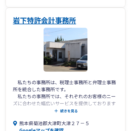
岩下特許会計事務所
私たちの事務所は、税理士事務所と弁理士事務
所を統合した事務所です。
私たちの事務所では、それぞれのお客様のニー
ズに合わせた幅広いサービスを提供しております
が、税理士資格と弁理士の資格のダブルライセン
続きを見る
スを有していることから、会計処理・税務申告な
熊本県菊池郡大津町大津２７－５
ど税理士事務所としての業務のほか、特許・商標
Googleマップを確認