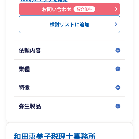
の出願など弁理士事務所としての業務をワンスト
ップで提供することができます。
お問い合わせ
紹介無料
特に中小企業では、社内に知的財産部門が無い
ため、企業内にストックされた知的財産を、経営
検討リストに追加
資源として戦略的に活用する体制が充分に整備さ
れていない場合が多いのではないかと思います
が、弊事務所では、財務会計データを機軸に知的
依頼内容
財産戦略を統合したサービスを提供することが可
能なため、弊事務所を中小企業の“財務部門”及
び“知財部門”として活用して頂ければ、財務戦略
業種
と知財戦略を統合した、知財・財務ガバメントを
活用することが可能になります。
特徴
弥生製品
和田恵美子税理士事務所