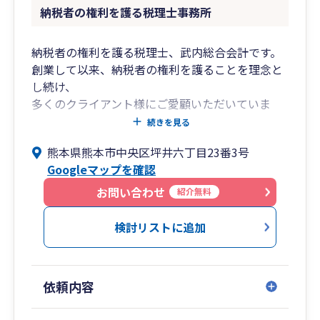
納税者の権利を護る税理士事務所
納税者の権利を護る税理士、武内総合会計です。
創業して以来、納税者の権利を護ることを理念と
し続け、
多くのクライアント様にご愛顧いただいていま
す。
続きを見る
熊本県熊本市中央区坪井六丁目23番3号
◎税理士法人武内総合会計
Googleマップを確認
■税務・会計業務・申告書作成など、幅広くサ
ポート
お問い合わせ
紹介無料
・コンプライアンスサービス
（各税目の申告書作成）
検討リストに追加
・税務調査立ち合い
・経営計画策定サービス
・金融支援
依頼内容
◎TTSコンサルティング株式会社