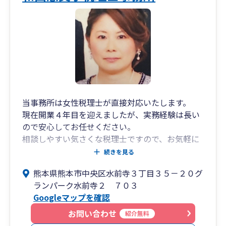
当事務所は女性税理士が直接対応いたします。
現在開業４年目を迎えましたが、実務経験は長い
ので安心してお任せください。
相談しやすい気さくな税理士ですので、お気軽に
お問い合わせください。
続きを見る
熊本県熊本市中央区水前寺３丁目３５－２０グ
税理士変更したいとお考えの法人・個人事業主の
ランパーク水前寺２ ７０３
方、会社設立したばかり・事業をはじめたばかり
Googleマップを確認
でどうしてよいかわからない方、個人事業主で法
人成りを検討中の方、相続税申告、相続税対策を
お問い合わせ
紹介無料
したい方、事業承継をお考えの方・・・ぜひ当事