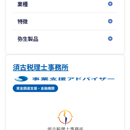
■企業経営の高品質コンサルティング
業種
・プライベートコンサルティング
・企業組織再編コンサルティング
特徴
・株式・営業権・企業評価コンサルティング
◎TTSマネジメント株式会社（どんたく会計、ひ
弥生製品
のくに会計、ひむか会計、せごどん会計）
■記帳代行のサポート
・クラウド会計導入運用支援サービス
・記帳代行サービス
須古税理士事務所
・アウトソーシングサービス
・各種コンプライアンスサービス
◎武内マネジメントオフィス
■保険代理店のエキスパート
・生命保険代理店
・損害保険代理店
◎拠点一覧