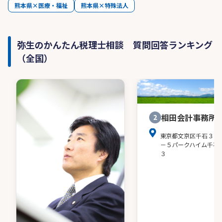
熊本県×医療・福祉
熊本県×特殊法人
弥生のかんたん税理士相談 質問回答ランキング
（全国）
相田会計事務所
2
東京都文京区千石３－
－５パークハイム千石
３