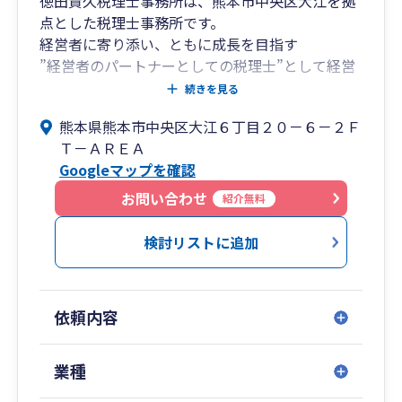
徳田貴久税理士事務所は、熊本市中央区大江を拠
点とした税理士事務所です。
経営者に寄り添い、ともに成長を目指す
”経営者のパートナーとしての税理士”として経営
をサポートします。
続きを見る
事務所理念は、従業員・お客様を大事にする「人
熊本県熊本市中央区大江６丁目２０－６－２Ｆ
柄と愛嬌が良い税理士事務所を目指す」です。
Ｔ－ＡＲＥＡ
Googleマップを確認
・事務所の体制
代表税理士と、キャリアの長い専門スタッフ（行
お問い合わせ
紹介無料
政書士）の2人体制で対応していおります。
代表税理士は1980年生まれですので、これから起
検討リストに追加
業する方など、長期に渡ってサポートすることが
できます。
また、積極的に最新のシステムなどを導入してお
依頼内容
りますので、財務業務のオンライン化や効率化な
どの課題に対応することができます。
業種
・情報の提供