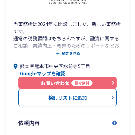
[熊 本]熊本市中央区坪井6-23-3 096-345-6211
[宮 崎]宮崎市旭2-1-5 0985-77-5477
[鹿児島]鹿児島市中町11-4 099-248-8778
当事務所は2024年に開設しました、新しい事務所
[福 岡]福岡市中央区舞鶴2-8-20 092-781-0251
です。
[相続税専門]福岡市中央区長浜2-2-8 092-718-
通常の税務顧問はもちろんですが、融資に関する
2900
ご相談、業績向上・改善のためのサポートなどお
客様のニーズに合わせたサービスを提供していき
続きを見る
ます。
熊本県熊本市中央区水前寺5丁目
会計ソフトの導入、経理に関することもご相談く
Googleマップを確認
ださい。
顧問契約をするまではないけど、税理士に相談し
お問い合わせ
紹介無料
たい・・などの単発での対応も受け付けておりま
す。
検討リストに追加
卸売業・小売業・サービス業・建設業・医療（法
人、個人）など様々な業種に対応いたします。
対面での面談は、熊本・福岡を中心としておりま
依頼内容
すが、Web会議システムを利用し全国対応してお
ります。