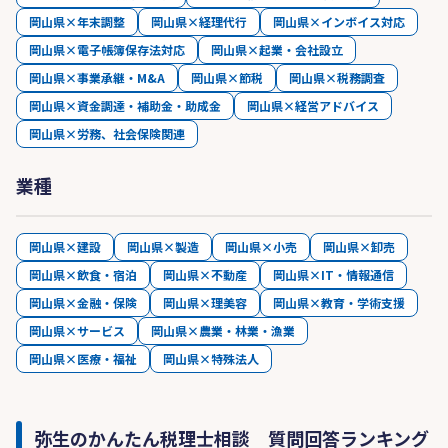
岡山県×年末調整
岡山県×経理代行
岡山県×インボイス対応
岡山県×電子帳簿保存法対応
岡山県×起業・会社設立
岡山県×事業承継・M&A
岡山県×節税
岡山県×税務調査
岡山県×資金調達・補助金・助成金
岡山県×経営アドバイス
岡山県×労務、社会保険関連
業種
岡山県×建設
岡山県×製造
岡山県×小売
岡山県×卸売
岡山県×飲食・宿泊
岡山県×不動産
岡山県×IT・情報通信
岡山県×金融・保険
岡山県×理美容
岡山県×教育・学術支援
岡山県×サービス
岡山県×農業・林業・漁業
岡山県×医療・福祉
岡山県×特殊法人
弥生のかんたん税理士相談 質問回答ランキング