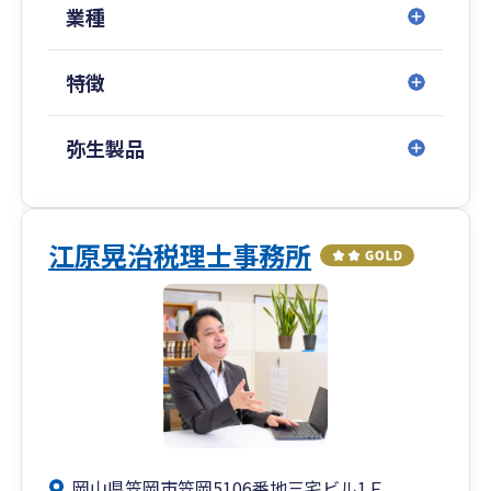
業種
特徴
弥生製品
江原晃治税理士事務所
岡山県笠岡市笠岡5106番地三宅ビル1Ｆ