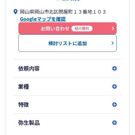
や、確定申告もお任せください。また、法人向け
岡山県岡山市北区問屋町１３番地１０３
には会社設立サポートや法人税申告、税理士顧問
Googleマップを確認
契約なども承っております。各種税申告の無料相
談も面談で随時行っておりますのでお気軽にご相
お問い合わせ
紹介無料
談くださいませ。
検討リストに追加
依頼内容
業種
特徴
弥生製品