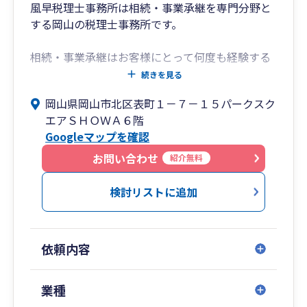
風早税理士事務所は相続・事業承継を専門分野と
する岡山の税理士事務所です。
相続・事業承継はお客様にとって何度も経験する
ことではありません。お客様の立場で、わかりや
続きを見る
すい言葉で説明することにより、お客様の悩みに
岡山県岡山市北区表町１－７－１５パークスク
対して解決のサポートをしたいと考えています。
エアＳＨＯＷＡ６階
Googleマップを確認
お客様の想いを形にし、円満な相続・事業承継を
目指して、親切・丁寧なサービスの提供をお約束
お問い合わせ
紹介無料
します。
検討リストに追加
依頼内容
業種