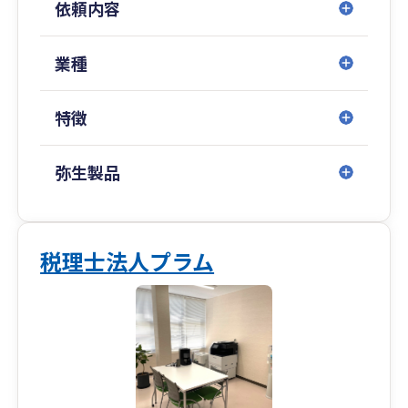
依頼内容
岡山事務所スタッフの平均年齢は30代と若いメン
バーが多く中四国エリア全域に関与先を有してお
り、県内・県外問わず、毎月の訪問に加え、オン
業種
ラインサービス等を利用した迅速な対応を心掛け
ております。
特徴
岡山事務所では、中長期計画の策定支援により事
業計画を更に具体化し、面談時には対計画比で損
弥生製品
益・貸借及びキャッシュフローを確認する事で、
より正確な現状報告・決算予測が可能になり、多
くの関与先様よりご好評いただいております。
税理士法人プラム
また、資産税に特化した税理士による相続対策及
び事業承継対策を実施し、法人・個人に対するト
ータルコンサルティングを行っています。その他
にも医療機関（医療法人、特定医療法人、社会医
療法人、社会福祉法人、開業医、調剤薬局等）へ
の関与実績も豊富であり、開業指導・医療法人設