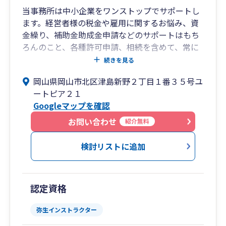
当事務所は中小企業をワンストップでサポートし
ます。経営者様の税金や雇用に関するお悩み、資
金繰り、補助金助成金申請などのサポートはもち
ろんのこと、各種許可申請、相続を含めて、常に
最新の情報をキャッチし最適な方法でサポートし
続きを見る
ます。また、創業サポートにも力を入れており、
岡山県岡山市北区津島新野２丁目１番３５号ユ
資金調達や事業計画書作成も迅速にサポートして
ートピア２１
おります。
Googleマップを確認
「中小企業のベストパートナー」として、経営者
様にとことん向き合い、互いに切磋琢磨し、成長
お問い合わせ
紹介無料
していくことが私の理想であります。「企業は社
会の公器」という松下幸之助氏（現Panasonic創
検討リストに追加
業者）の言葉があります。私腹を肥やすのではな
く、地域社会に貢献していくことが自企業発展の
一番の近道であると考え、日々の業務に励んでお
認定資格
ります。生まれ育った岡山から日本全国を元気に
していきます！
弥生インストラクター