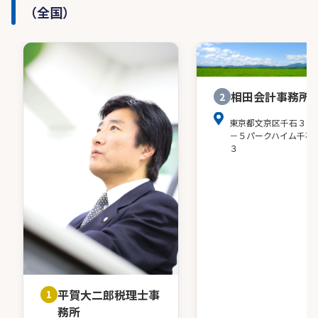
（全国）
相田会計事務所
2
東京都文京区千石３－
－５パークハイム千石
３
平賀大二郎税理士事
1
務所