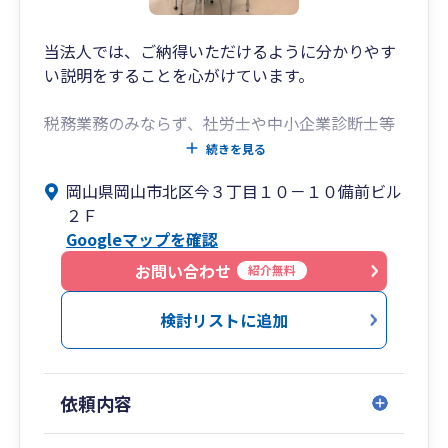
立・診療報酬分析・医療機関の事業承継対策等の
幅広いサービスを、経験豊富なスタッフが提供し
ています。
当法人では、ご納得いただけるように分かりやす
い説明をすることを心がけています。
税務業務のみならず、社労士や中小企業診断士等
の専門家と提携して、補助金や助成金の活用もご
続きを見る
提案しております。
岡山県岡山市北区今３丁目１０－１０備前ビル
また経営計画の策定や、売上や利益の改善のため
２Ｆ
の予算策定、黒字化に向けての各種分析も実施
Googleマップを確認
し、御社の発展に貢献します。
お問い合わせ
紹介無料
クラウド会計の導入による経理業務や給与計算の
効率化の支援も実施しており、記帳代行も承って
検討リストに追加
います。
是非一度、我々にご相談ください。
依頼内容