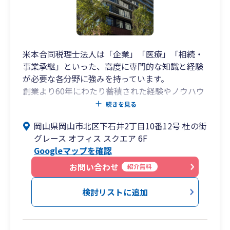
米本合同税理士法人は「企業」「医療」「相続・
事業承継」といった、高度に専門的な知識と経験
が必要な各分野に強みを持っています。
創業より60年にわたり蓄積された経験やノウハウ
を活かすとともに、各分野における経験豊富なス
続きを見る
ペシャリストが、お客様にベストなサービスを提
岡山県岡山市北区下石井2丁目10番12号 杜の街
供いたします。
グレース オフィス スクエア 6F
Googleマップを確認
米本合同税理士法人 岡山事務所は、岡山の地にお
いて1951年より櫻井会計事務所（後身、みどり合
お問い合わせ
紹介無料
同会計）として開業し、
2012年7月に米本合同税理士法人へ事業譲渡を行
検討リストに追加
いました。現在は「杜の街グレース オフィス スク
エア」に事務所がございます。