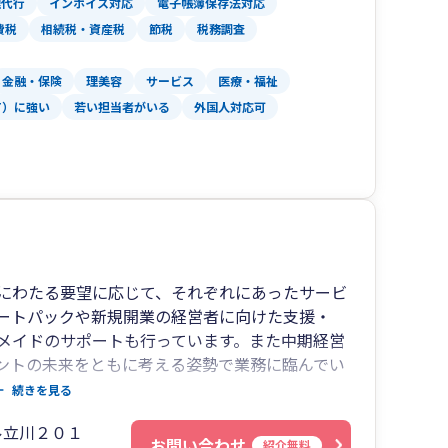
理代行
インボイス対応
電子帳簿保存法対応
費税
相続税・資産税
節税
税務調査
金融・保険
理美容
サービス
医療・福祉
T）に強い
若い担当者がいる
外国人対応可
にわたる要望に応じて、それぞれにあったサービ
ートパックや新規開業の経営者に向けた支援・
メイドのサポートも行っています。また中期経営
ントの未来をともに考える姿勢で業務に臨んでい
続きを見る
ル立川２０１
お問い合わせ
紹介無料