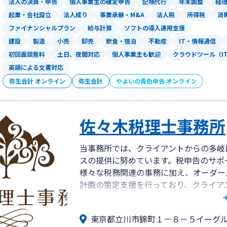
法人の決算・申告
個人事業主の確定申告
記帳代行
年末調整
経
起業・会社設立
法人成り
事業承継・M&A
法人税
所得税
消
ファイナンシャルプラン
給与計算
ソフトの導入運用支援
建設
製造
小売
卸売
飲食・宿泊
不動産
IT・情報通信
初回面談無料
土日、夜間対応
個人事業主も歓迎
クラウドツール（I
英語による文書対応
弥生会計 オンライン
弥生会計
やよいの青色申告 オンライン
佐々木税理士事務所
当事務所では、クライアントからの多岐
スの提供に努めています。税申告のサポ
様々な税務関連の事務に加え、オーダー
計画の策定支援を行っており、クライア
ます。
東京都立川市錦町１－８－５イーグ