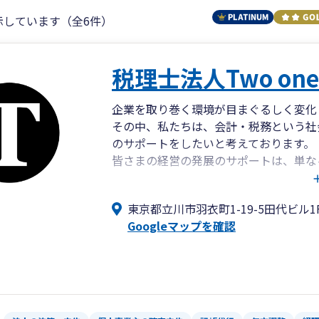
示しています（全6件）
税理士法人Two on
企業を取り巻く環境が目まぐるしく変化
その中、私たちは、会計・税務という社
のサポートをしたいと考えております。
皆さまの経営の発展のサポートは、単な
我々税理士に求められるサービスは、よ
あると実感しております。そのために私た
東京都立川市羽衣町1-19-5田代ビル1
コンサルタントとしての人間力の向上を
Googleマップを確認
法人・個人の税務顧問業務だけではなく
継、M＆Aなど幅広い業務に精通してい
社内外の豊富なネットワークを活かすこ
ワンストップで課題の解決を強力にサポ