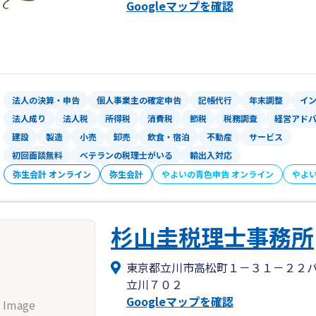
Googleマップを確認
法人の決算・申告
個人事業主の確定申告
記帳代行
年末調整
イ
法人成り
法人税
所得税
消費税
節税
税務調査
経営アド
建設
製造
小売
卸売
飲食・宿泊
不動産
サービス
初回面談無料
ベテランの税理士がいる
輸出入対応
弥生会計 オンライン
弥生会計
やよいの青色申告 オンライン
やよ
杉山圭税理士事務所
東京都立川市高松町１－３１－２２
立川７０２
Googleマップを確認
 Image