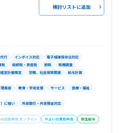
検討リストに追加
理代行
インボイス対応
電子帳簿保存法対応
費税
相続税・資産税
節税
税務調査
経営計画策定
労務、社会保険関連
給与計算
理美容
教育・学術支援
サービス
医療・福祉
T）に強い
外貨取引・外貨預金対応
いの白色申告 オンライン
やよいの青色申告
弥生給与