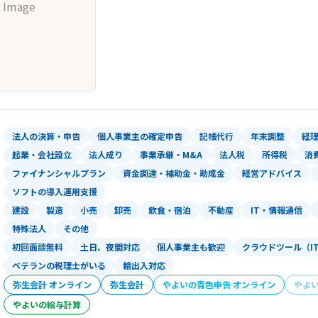
 Image
法人の決算・申告
個人事業主の確定申告
記帳代行
年末調整
経
起業・会社設立
法人成り
事業承継・M&A
法人税
所得税
消
ファイナンシャルプラン
資金調達・補助金・助成金
経営アドバイス
ソフトの導入運用支援
建設
製造
小売
卸売
飲食・宿泊
不動産
IT・情報通信
特殊法人
その他
初回面談無料
土日、夜間対応
個人事業主も歓迎
クラウドツール（I
ベテランの税理士がいる
輸出入対応
弥生会計 オンライン
弥生会計
やよいの青色申告 オンライン
やよ
やよいの給与計算