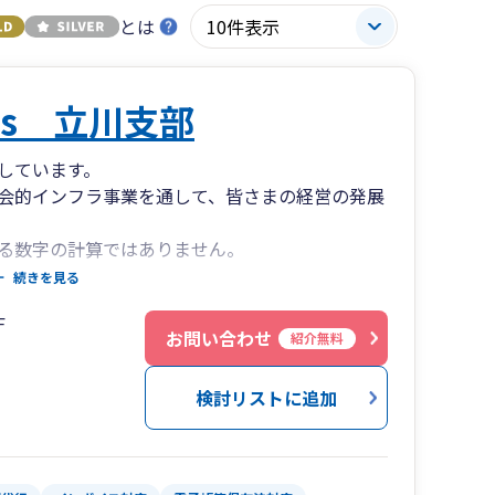
とは
es 立川支部
しています。
会的インフラ事業を通して、皆さまの経営の発展
る数字の計算ではありません。
りお客様の思いに寄り添ったコンサルティングで
続きを見る
ちTwo onesは、日々、高度な専門性に加え、
F
続けて参ります。
お問い合わせ
紹介無料
、相続コンサルティング、相続税申告、事業承
検討リストに追加
る総合型の税理士法人です。
とで、課題に対して最適なチーム体制を組成し、
ートします。