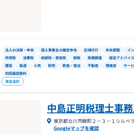
法人の決算・申告
個人事業主の確定申告
記帳代行
年末調整
イ
所得税
消費税
相続税・資産税
節税
税務調査
経営アドバイ
建設
製造
小売
卸売
飲食・宿泊
不動産
理美容
サー
初回面談無料
弥生会計
中島正明税理士事務
東京都立川市錦町２－３－１シルベ
Googleマップを確認