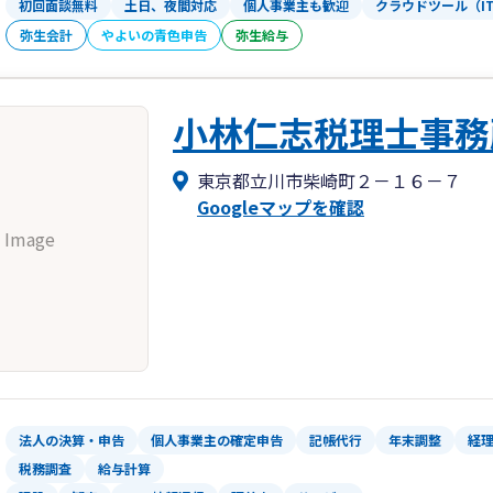
初回面談無料
土日、夜間対応
個人事業主も歓迎
クラウドツール（I
弥生会計
やよいの青色申告
弥生給与
小林仁志税理士事務
東京都立川市柴崎町２－１６－７
Googleマップを確認
 Image
法人の決算・申告
個人事業主の確定申告
記帳代行
年末調整
経
税務調査
給与計算