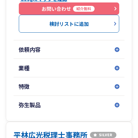
■お客様の状況に応じてクラウド会計等を使用し
ております。また、メール、チャット、LINE、
お問い合わせ
紹介無料
ZOOM等に対応しており、全国、年中無休で相談
可能です。お時間をとることが難しい方も、是非
検討リストに追加
ご相談下さい！
■経験を活かしたアドバイス
依頼内容
創業、スタートアップ支援に力を入れておりま
す！日本政策金融公庫との連携を通じて、スムー
ズな創業融資のご相談を承らせて頂いておりま
業種
す！
特徴
URL：https://tks-saitama.com/
TEL：048-290-0020
弥生製品
平林広光税理士事務所