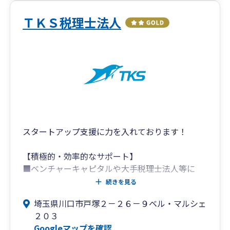
致します。
是非ご検討いただきまして、お客様にお会いでき
ＴＫＳ税理士法人
ることを心待ちにしております。
電話 048-278-7631
古賀修二税理士事務所
スタートアップ支援に力を入れております！
【積極的・効率的なサポート】
■ベンチャーキャピタルや大手税理士法人等に
て、スタートアップ企業から上場会社まで幅広い
続きを見る
経験をしており、個人事業者・法人を設立された
埼玉県川口市戸塚２－２６－９ベル・マルシェ
方のサポートを得意としております！
２０３
Googleマップを確認