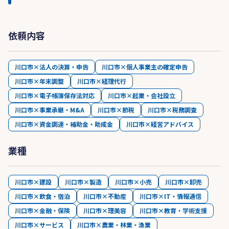
依頼内容
川口市×法人の決算・申告
川口市×個人事業主の確定申告
川口市×年末調整
川口市×経理代行
川口市×電子帳簿保存法対応
川口市×起業・会社設立
川口市×事業承継・M&A
川口市×節税
川口市×税務調査
川口市×資金調達・補助金・助成金
川口市×経営アドバイス
業種
川口市×建設
川口市×製造
川口市×小売
川口市×卸売
川口市×飲食・宿泊
川口市×不動産
川口市×IT・情報通信
川口市×金融・保険
川口市×理美容
川口市×教育・学術支援
川口市×サービス
川口市×農業・林業・漁業