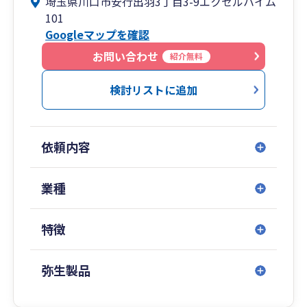
埼玉県川口市安行出羽3丁目3-9エクセルハイム
帳・税務申告・節税などのお手伝いをさせていた
101
だきます。
Googleマップを確認
レスポンスの速さには自信があり、スピーディな
問題解決に努めてまいります。
お問い合わせ
紹介無料
一般の事務所では税理士資格がない、知識も少な
検討リストに追加
い職員が担当になることもあるかと思われます
が、
当所は税理士資格を所有者がしっかりとサポート
依頼内容
する体制を整えております。
法人・個人事業主のお客様の顧問税理士、個人開
業種
業・法人設立のサポート、インボイス制度、電子
帳簿保存法制度等の対応させていただきます。
特徴
また個人事業主の方の確定申告のみの依頼もお受
けいたします。
弥生製品
お客様の事業発展を願い、税務はもちろん経営相
談や悩みなど、良き相談相手となれるように尽力