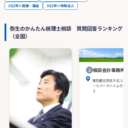
川口市×医療・福祉
川口市×特殊法人
弥生のかんたん税理士相談 質問回答ランキング
（全国）
相田会計事務所
2
東京都文京区千石３－
－５パークハイム千石
３