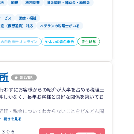
産税
節税
税務調査
資金調達・補助金・助成金
サービス
医療・福祉
資産（仮想通貨）対応
ベテランの税理士がいる
いの白色申告 オンライン
やよいの青色申告
弥生給与
所
行わずにお客様からの紹介が大半を占める税理士
件しかなく、長年お客様と良好な関係を築いてお
経理・税金についてわからないことをどんどん聞
応を心がけておりますので、厳しく指導すること
続きを見る
・不安をじっくりとお聞きすることで、お客様と
－３０６
ております。