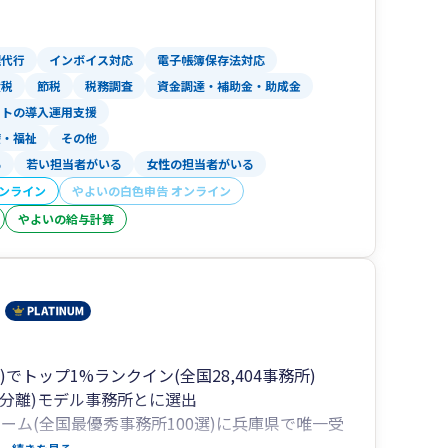
理代行
インボイス対応
電子帳簿保存法対応
産税
節税
税務調査
資金調達・補助金・助成金
フトの導入運用支援
療・福祉
その他
る
若い担当者がいる
女性の担当者がいる
オンライン
やよいの白色申告 オンライン
やよいの給与計算
でトップ1%ランクイン(全国28,404事務所)
製販分離)モデル事務所とに選出
ーム(全国最優秀事務所100選)に兵庫県で唯一受