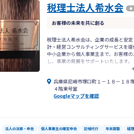
税理士法人希水会
お客様の未来を共に創る
税理士法人希水会は、企業の成長と安定
計・経営コンサルティングサービスを提
中小企業から個人事業主まで、お客様の
し、事業の発展をサポートいたします。
当事務所の特徴
✅ 専門性と経験：豊富な知識と実績を
兵庫県尼崎市塚口町１－１８－１８
対応します。
４階東号室
✅ 親身なサポート：お客様の立場に立
Googleマップを確認
✅ 最新の会計システム導入支援：クラ
を実現します。
✅ ワンストップサービス：税務・会計
のご相談にも対応可能です。
法人の決算・申告
個人事業主の確定申告
記帳代行
年末調整
経