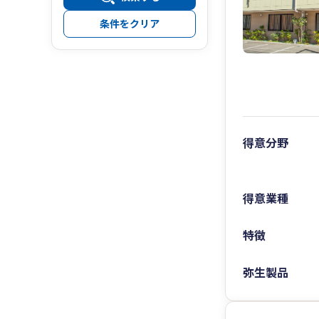
条件をクリア
得意分野
得意業種
特徴
弥生製品