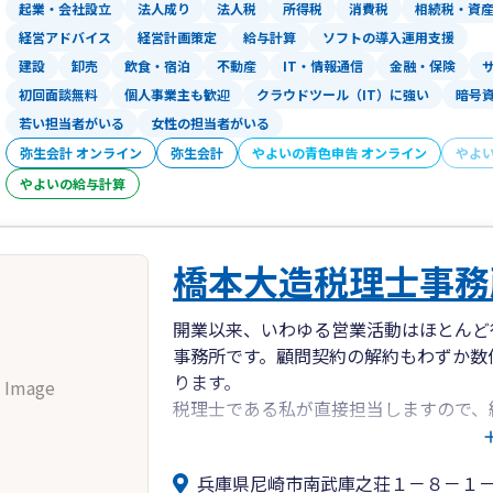
起業・会社設立
法人成り
法人税
所得税
消費税
相続税・資
経営アドバイス
経営計画策定
給与計算
ソフトの導入運用支援
建設
卸売
飲食・宿泊
不動産
IT・情報通信
金融・保険
初回面談無料
個人事業主も歓迎
クラウドツール（IT）に強い
暗号
若い担当者がいる
女性の担当者がいる
弥生会計 オンライン
弥生会計
やよいの青色申告 オンライン
やよ
やよいの給与計算
橋本大造税理士事務
開業以来、いわゆる営業活動はほとんど
事務所です。顧問契約の解約もわずか数
ります。
 Image
税理士である私が直接担当しますので、
くことができます。お客様の寄り添う対
はいたしません。むしろ、お客様の悩み
兵庫県尼崎市南武庫之荘１－８－１
のコミュニケーションを深めたいと思っ