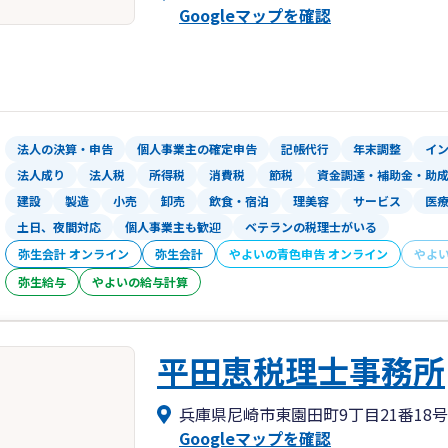
Googleマップを確認
法人の決算・申告
個人事業主の確定申告
記帳代行
年末調整
イ
法人成り
法人税
所得税
消費税
節税
資金調達・補助金・助
建設
製造
小売
卸売
飲食・宿泊
理美容
サービス
医
土日、夜間対応
個人事業主も歓迎
ベテランの税理士がいる
弥生会計 オンライン
弥生会計
やよいの青色申告 オンライン
やよ
弥生給与
やよいの給与計算
平田恵税理士事務所
兵庫県尼崎市東園田町9丁目21番18号
Googleマップを確認