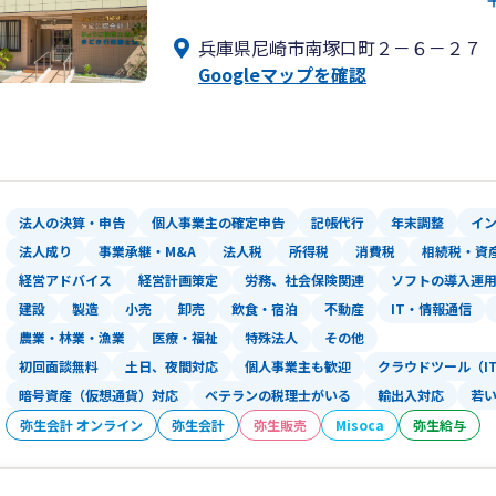
◆相続税申告件数1700件超えで兵庫県
兵庫県尼崎市南塚口町２－６－２７
◆経営コンサルティング（利益向上のた
Googleマップを確認
◆年商は全国の会計事務所の上位5％
◆新卒採用を9年連続実施しており2023
◆2021年度(株)識学実践のモデル企
法人の決算・申告
個人事業主の確定申告
記帳代行
年末調整
イ
法人成り
事業承継・M&A
法人税
所得税
消費税
相続税・資
経営アドバイス
経営計画策定
労務、社会保険関連
ソフトの導入運
建設
製造
小売
卸売
飲食・宿泊
不動産
IT・情報通信
農業・林業・漁業
医療・福祉
特殊法人
その他
初回面談無料
土日、夜間対応
個人事業主も歓迎
クラウドツール（I
暗号資産（仮想通貨）対応
ベテランの税理士がいる
輸出入対応
若
弥生会計 オンライン
弥生会計
弥生販売
Misoca
弥生給与