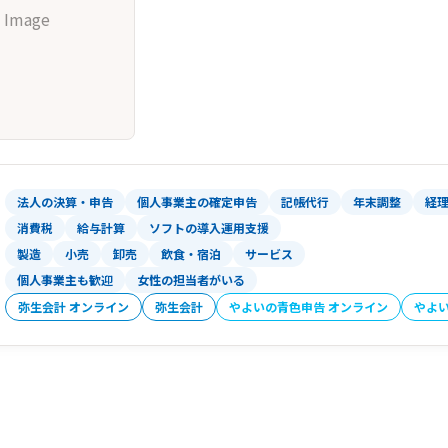
 Image
法人の決算・申告
個人事業主の確定申告
記帳代行
年末調整
経
消費税
給与計算
ソフトの導入運用支援
製造
小売
卸売
飲食・宿泊
サービス
個人事業主も歓迎
女性の担当者がいる
弥生会計 オンライン
弥生会計
やよいの青色申告 オンライン
やよ