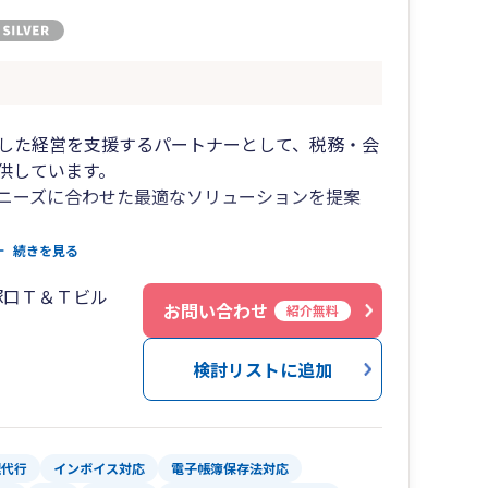
した経営を支援するパートナーとして、税務・会
供しています。
ニーズに合わせた最適なソリューションを提案
続きを見る
持つ税理士・会計士が、お客様の経営課題に的確に
塚口Ｔ＆Ｔビル
お問い合わせ
紹介無料
ち、わかりやすく丁寧な説明を心がけています。
ウド会計や経理のDX化をサポートし、業務効率化
検討リストに追加
だけでなく、経営戦略や資金調達、相続・事業承継
理代行
インボイス対応
電子帳簿保存法対応