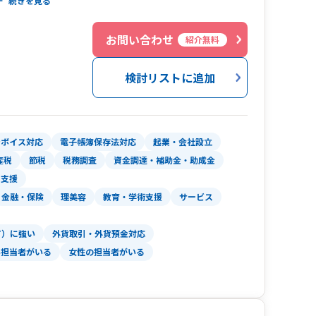
続きを見る
下トップクラス
めの提案や節税スキームなど）にも多数実績あり
お問い合わせ
紹介無料
年度の新卒応募378名→4名内定実績
検討リストに追加
業として識学アンバサダー認定獲得
ンボイス対応
電子帳簿保存法対応
起業・会社設立
産税
節税
税務調査
資金調達・補助金・助成金
用支援
金融・保険
理美容
教育・学術支援
サービス
T）に強い
外貨取引・外貨預金対応
い担当者がいる
女性の担当者がいる