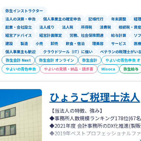
弥生インストラクター
法人の決算・申告
個人事業主の確定申告
記帳代行
年末調整
経
起業・会社設立
法人成り
法人税
所得税
消費税
相続税・資
経営アドバイス
経営計画策定
労務、社会保険関連
給与計算
ソ
建設
製造
小売
卸売
飲食・宿泊
理美容
サービス
医
個人事業主も歓迎
クラウドツール（IT）に強い
ベテランの税理士がい
弥生会計 Next
弥生会計 オンライン
弥生会計
やよいの青色申告 
やよいの青色申告
やよいの見積・納品・請求書
Misoca
弥生給与
ひょうご税理士法人
【当法人の特徴、強み】
◆事務所人数規模ランキング178位(67名)
◆2021年度 会計事務所のDX化推進(
◆2019年ベストプロフェッショナルファ
賞