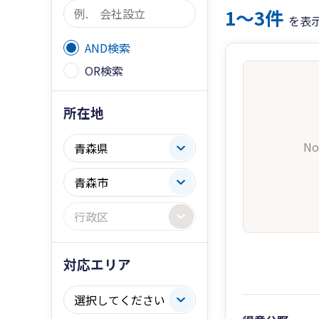
1〜3件
を表
AND検索
OR検索
所在地
No
対応エリア