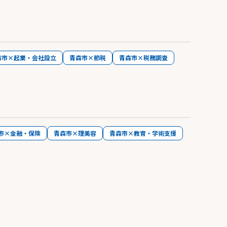
森市×起業・会社設立
青森市×節税
青森市×税務調査
市×金融・保険
青森市×理美容
青森市×教育・学術支援