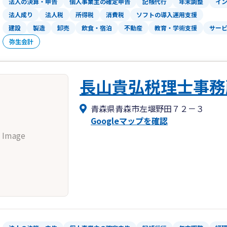
法人の決算・申告
個人事業主の確定申告
記帳代行
年末調整
イ
法人成り
法人税
所得税
消費税
ソフトの導入運用支援
建設
製造
卸売
飲食・宿泊
不動産
教育・学術支援
サー
弥生会計
長山貴弘税理士事務
青森県青森市左堰野田７２－３
Googleマップを確認
 Image