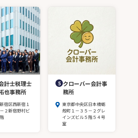
会計士税理士
5
クローバー会計事
拓也事務所
務所
新宿区西新宿１
東京都中央区日本橋蛎
－２新宿野村ビ
殻町１－３５－２グレ
階
インズビル５階５４号
室