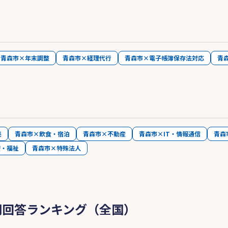
青森市×年末調整
青森市×経理代行
青森市×電子帳簿保存法対応
青
売
青森市×飲食・宿泊
青森市×不動産
青森市×IT・情報通信
青森
療・福祉
青森市×特殊法人
問回答ランキング（全国）