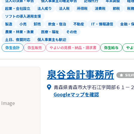
法人の決算・申告
個人事業主の確定申告
記帳代行
年末調整
経
起業・会社設立
法人成り
法人税
所得税
消費税
節税
税
ソフトの導入運用支援
製造
小売
卸売
飲食・宿泊
不動産
IT・情報通信
金融・
農業・林業・漁業
医療・福祉
その他
土日、夜間対応
個人事業主も歓迎
弥生会計
弥生販売
やよいの見積・納品・請求書
弥生給与
やよ
泉谷会計事務所
青森県青森市大字石江字岡部６１－
Googleマップを確認
 Image