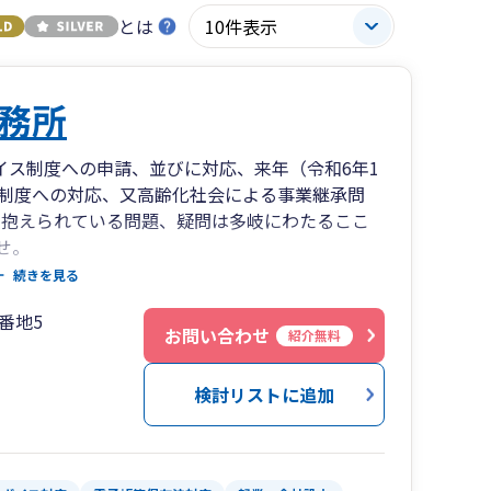
とは
務所
イス制度への申請、並びに対応、来年（令和6年1
制度への対応、又高齢化社会による事業継承問
々抱えられている問題、疑問は多岐にわたるここ
せ。
、最新の知識をアップデートされた優秀なスタッ
続きを見る
考えております。 最新知識と経験豊富な思考過程
番地5
、ベストなサービスのご提供をさせて頂きます。
お問い合わせ
紹介無料
検討リストに追加