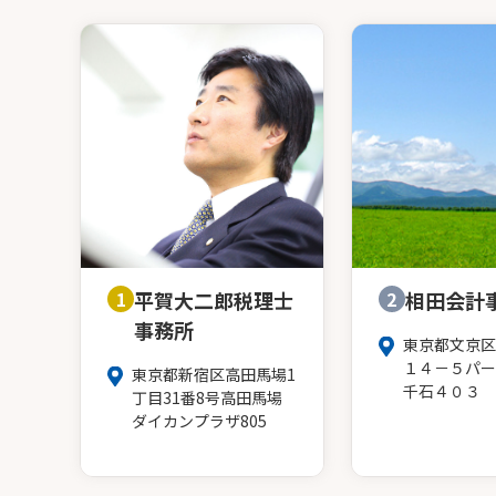
1
平賀大二郎税理士
2
相田会計
事務所
東京都文京区
１４－５パー
東京都新宿区高田馬場1
千石４０３
丁目31番8号高田馬場
ダイカンプラザ805