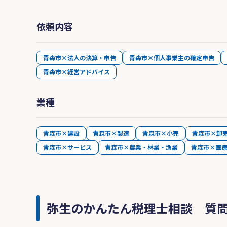
依頼内容
青森市×法人の決算・申告
青森市×個人事業主の確定申告
青森市×経営アドバイス
業種
青森市×建設
青森市×製造
青森市×小売
青森市×卸
青森市×サービス
青森市×農業・林業・漁業
青森市×医
弥生のかんたん税理士相談 質