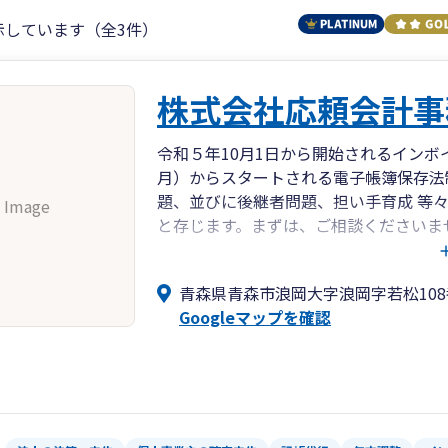
示しています（全3件）
株式会社応頼会計事
令和５年10月1日から開始されるインボ
月）からスタートされる電子帳簿保存法
題、並びに後継者問題、担い手育成 等
 Image
と存じます。まずは、ご相談くださいま
小さな事務所ではございますが、その分
フとともに、小回りの利く展開が可能と
青森県青森市浪岡大字浪岡字若松108
から、お互いにウインウインとなる様な
Googleマップを確認