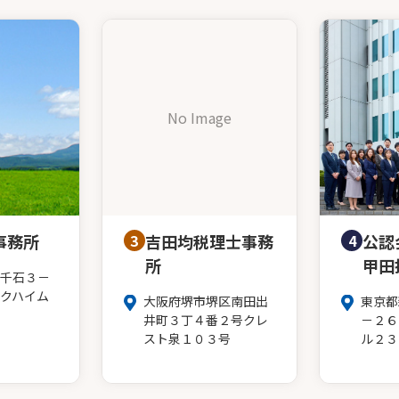
No Image
事務所
3
吉田均税理士事務
4
公認
所
甲田
千石３－
クハイム
大阪府堺市堺区南田出
東京都
井町３丁４番２号クレ
－２６
スト泉１０３号
ル２３