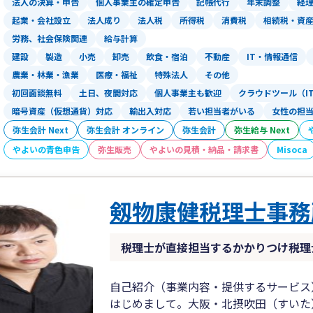
法人の決算・申告
個人事業主の確定申告
記帳代行
年末調整
経
ない、、、なんて方も、まずはお気軽に
起業・会社設立
法人成り
法人税
所得税
消費税
相続税・資
労務、社会保険関連
給与計算
その他、会社設立手続、会社法・労働組合
建設
製造
小売
卸売
飲食・宿泊
不動産
IT・情報通信
入等）も承っておりますので、お気軽
農業・林業・漁業
医療・福祉
特殊法人
その他
初回面談無料
土日、夜間対応
個人事業主も歓迎
クラウドツール（I
暗号資産（仮想通貨）対応
輸出入対応
若い担当者がいる
女性の担
弥生会計 Next
弥生会計 オンライン
弥生会計
弥生給与 Next
やよいの青色申告
弥生販売
やよいの見積・納品・請求書
Misoca
剱物康健税理士事務
税理士が直接担当するかかりつけ税理
自己紹介（事業内容・提供するサービス
はじめまして。大阪・北摂吹田（すいた