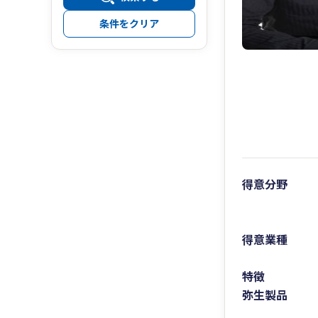
条件をクリア
得意分野
得意業種
特徴
弥生製品