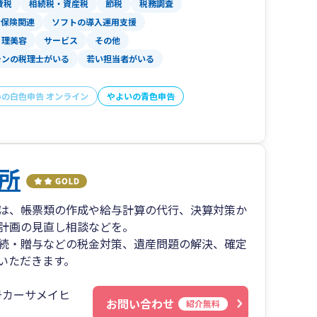
費税
相続税・資産税
節税
税務調査
能です。
会保険関連
ソフトの導入運用支援
ウンセリング、飲食業
理美容
サービス
その他
法書士法人、社会保険労務士法人等の専門家と協
ランの税理士がいる
若い担当者がいる
いただきます。
いの白色申告 オンライン
やよいの青色申告
、建設業、製造
めに私が力になれることがあります！ 」
・法人に関わらず資産承継のプロ集団として皆様
所
であると同時に存在意義でもあります。お客様が
が、
対応するOAGだから実現できることがあります。
様の不安な部分をおぎなうアドバイザー（良き相
は、帳票類の作成や給与計算の代行、決算対策か
承継する皆様を幸せに。」それが大阪支店の使命
」です。）として、
計画の見直し相談などを。
ついても考えていければ幸いでございます。
続・贈与などの税金対策、遺産問題の解決、確定
いただきます。
出口より徒歩１分によりアクセス良好です。
営革新等支援機関”として認定を受けていることは
号カーサメイヒ
お問い合わせ
紹介無料