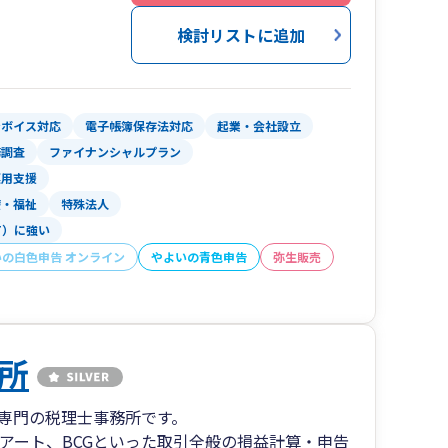
革新等支援機関推進協議会”に加盟しておりますの
ていただきます。
検討リストに追加
ンボイス対応
電子帳簿保存法対応
起業・会社設立
務調査
ファイナンシャルプラン
運用支援
療・福祉
特殊法人
T）に強い
いの白色申告 オンライン
やよいの青色申告
弥生販売
所
T専門の税理士事務所です。
Tアート、BCGといった取引全般の損益計算・申告