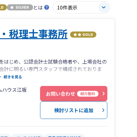
とは
・税理士事務所
をはじめ、公認会計士試験合格者や、上場会社の
会計に明るい専門スタッフで構成されておりま
続きを見る
点を活かした節税のアドバイス、適切な税務・会
ムハウス江坂
ら応用までわかりやすく丁寧に対応させていただ
お問い合わせ
紹介無料
検討リストに追加
各種連絡ツールを利用し全国対応しており、全国各
っしゃいます（2026年5月現在）。
めようと検討されている、税金なんて全くわから