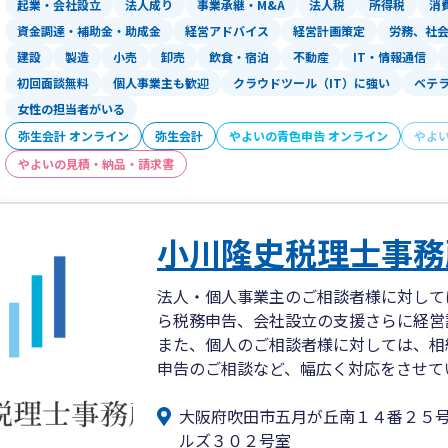
・教育業（学習塾・予備校など）
起業・会社設立
法人成り
事業承継・M&A
法人税
所得税
消
とから、補助金や助成金のサポートが可
資金調達・補助金・助成金
経営アドバイス
経営計画策定
労務、社
・美容業（マツエク含む）、占術業、カ
建設
製造
小売
卸売
飲食・宿泊
不動産
IT・情報通信
グループ内の弁護士法人、監査法人、司
初回面談無料
個人事業主も歓迎
クラウドツール（IT）に強い
ベテ
力し、
製造・建設・運輸
女性の担当者がいる
ワンストップで経営のサポートをさせて
弥生会計 オンライン
弥生会計
やよいの青色申告 オンライン
やよ
・機械設備・設置保守、設計業、運送業
やよいの見積・納品・請求書
“アピールポイント”
○資産承継する皆様を幸せに
「あなたの大切な会社・社員・家族のた
円満な相続、スムーズな事業承継、個人
小川隆史税理士事務
を幸せに、が大阪支店のフィロソフィー
そこで経営者の右腕とまではいきません
抱える課題は様々ですが、1件1件丁寧に
経営のプロフェッショナルである経営者
法人・個人事業主のご相談者様に対して
資産承継する方の笑顔のために、「資産
談相手：それは「代行ではなくサポート
ら税務申告、会社設立の支援さらに経営
と考えます。
ご一緒に過去だけでなく現在から未来に
また、個人のご相談者様に対しては、相
申告のご相談など、幅広く対応をさせて
○アクセス
また資金調達等の財務顧問では、
大阪市営地下鉄御堂筋線「江坂駅」1番
中小企業経営力強化支援法に基づく“経
大阪府吹田市五月が丘南１４番２５
もちろん、
ルズ３０２号室