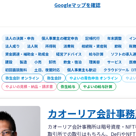
まずはお気軽にお問合せください。
日本で有数の補助金採択率を誇る“経営
Googleマップを確認
で、その助言を仰ぎながらサポートさせ
法人の決算・申告
個人事業主の確定申告
記帳代行
年末調整
イ
法人成り
法人税
所得税
消費税
相続税・資産税
節税
税
資金調達・補助金・助成金
経営アドバイス
給与計算
ソフトの導入
建設
製造
小売
卸売
飲食・宿泊
理美容
サービス
医
初回面談無料
土日、夜間対応
個人事業主も歓迎
クラウドツール（I
弥生会計 オンライン
弥生会計
やよいの青色申告 オンライン
やよ
やよいの見積・納品・請求書
弥生給与
やよいの給与計算
カオーリア会計事務
カオーリア会計事務所は暗号資産・NF
取引所での取引はもちろん、DeFiやNF