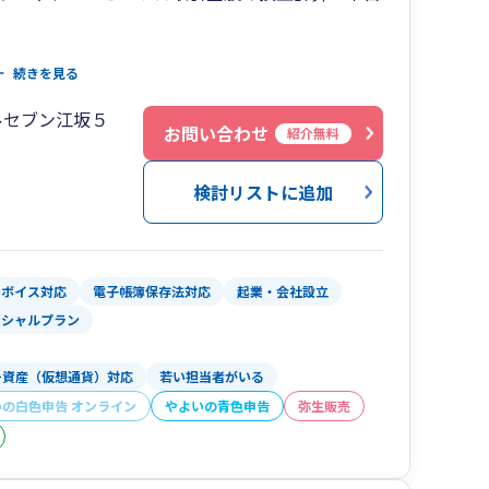
応実績
続きを見る
を保有
ルセブン江坂５
理解
お問い合わせ
紹介無料
対応
検討リストに追加
ップ対応
想通貨）・NFTのことでお悩みの方はぜひご相談
ンボイス対応
電子帳簿保存法対応
起業・会社設立
ンシャルプラン
号資産（仮想通貨）対応
若い担当者がいる
いの白色申告 オンライン
やよいの青色申告
弥生販売