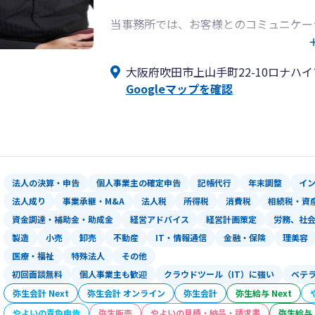
当事務所では、お客様とのコミュニケー
「税理士が直接担当するかかりつけ税理
見することができれば幸いでございます
大阪府吹田市上山手町22-10ロナハイ
何事も早期発見です。ご一緒に発見しま
Googleマップを確認
※チャットワーク（中小企業向け連絡ツー
ており、皆様お気軽に質問や状況報告し
“これまでの実績”
当事務所では、
法人の決算・申告
個人事業主の確定申告
記帳代行
年末調整
イ
従来の税務顧問
法人成り
事業承継・M&A
法人税
所得税
消費税
相続税・資
（税務・起業・法人成り等）に加え、
資金調達・補助金・助成金
経営アドバイス
経営計画策定
労務、社
財務顧問
製造
小売
卸売
不動産
IT・情報通信
金融・保険
理美容
（補助金・優遇税制・融資などの資金調
医療・福祉
特殊法人
その他
初回面談無料
個人事業主も歓迎
クラウドツール（IT）に強い
ベテ
当事務所では、クラウド会計やオンライ
相談いただけます。
弥生会計 Next
弥生会計 オンライン
弥生会計
弥生給与 Next
現在は、北海道から沖縄まで、全国のお
やよいの青色申告
弥生販売
やよいの見積・納品・請求書
弥生給与