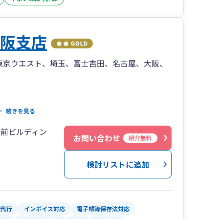
種のお客様をサポートしております。
大阪支店
以下のとおりです。
東京ウエスト、埼玉、富士吉田、名古屋、大阪、
調剤薬局、宗教法人、社会福祉法人、企業型保育
ート
続きを見る
組織開発・人材開発のエキスパート集団と連携
坂駅前ビルディン
ソリューションを提供し続けます。お客様のニー
お問い合わせ
紹介無料
けでは、満足していただけるサービスを提供する
ーション業など
凡なコンサルタント集団として、これからも邁進
検討リストに追加
ていることから、最新の補助金や助成金を提供す
理代行
インボイス対応
電子帳簿保存法対応
く経営革新等支援機関として認定を受けているこ