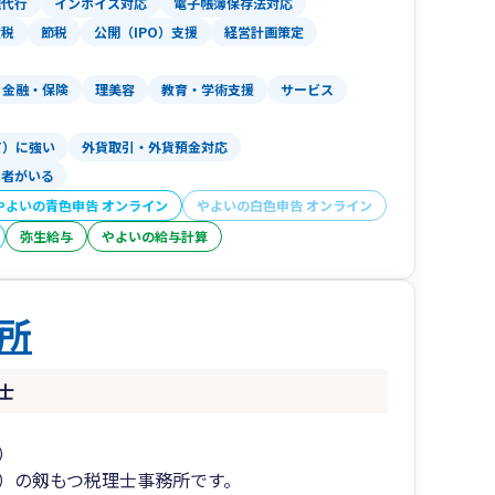
理代行
インボイス対応
電子帳簿保存法対応
お問い合わせください。
産税
節税
公開（IPO）支援
経営計画策定
等の監査業務や会計コンサルティング（IFRS導
金融・保険
理美容
教育・学術支援
サービス
にお声掛けくださいませ。
T）に強い
外貨取引・外貨預金対応
当者がいる
やよいの青色申告 オンライン
やよいの白色申告 オンライン
弥生給与
やよいの給与計算
所
士
）
）の剱もつ税理士事務所です。