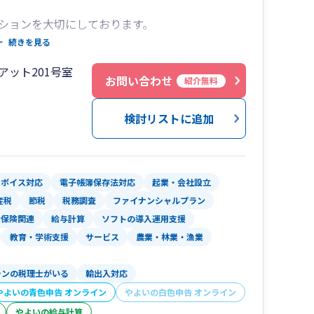
ションを大切にしております。
士」として、ご一緒に企業の問題点等を早期に発
続きを見る
。
アット201号室
しょう。
お問い合わせ
紹介無料
ル利用者No.1)により「迅速な対応」を心がけ
検討リストに追加
て頂けております。
ンボイス対応
電子帳簿保存法対応
起業・会社設立
産税
節税
税務調査
ファイナンシャルプラン
会保険関連
給与計算
ソフトの導入運用支援
教育・学術支援
サービス
農業・林業・漁業
達等）についてもご準備しております。
ランの税理士がいる
輸出入対応
ン会議ツールを活用し、日本全国どこからでもご
やよいの青色申告 オンライン
やよいの白色申告 オンライン
客様に対応しております。
やよいの給与計算