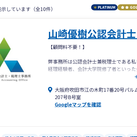
表示しています（全10件）
山崎優樹公認会計士
【顧問料不要！】
弊事務所は公認会計士兼税理士である私
経理経験者、会計大学院修了者といった
す。
税理士だけでなく公認会計士としての視
大阪府吹田市江の木町17番20号パル
計処理、監査をモットーとして、初歩か
207号B号室
きます。
Googleマップを確認
また、お電話やLINE、Web会議等の
都道府県にお客様（総勢200程度）がいら
法人、個人事業主、また新たに事業を始