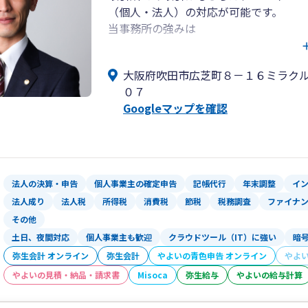
（個人・法人）の対応が可能です。
当事務所の強みは
１．多種多様な暗号資産・NFT取引の対
２．暗号資産・NFT取引の技術的な知見
大阪府吹田市広芝町８－１６ミラク
３．暗号資産・NFTの税法解釈への深い
０７
４．暗号資産・NFT専門の税理士が直接
Googleマップを確認
５．暗号資産、FXトレードの豊富な経験
６．専門家ネットワークによるワンスト
７．臨機応変なサービスの提供
といったものがあります。暗号資産（仮
ください。
法人の決算・申告
個人事業主の確定申告
記帳代行
年末調整
イ
法人成り
法人税
所得税
消費税
節税
税務調査
ファイナ
その他
土日、夜間対応
個人事業主も歓迎
クラウドツール（IT）に強い
暗
弥生会計 オンライン
弥生会計
やよいの青色申告 オンライン
やよ
やよいの見積・納品・請求書
Misoca
弥生給与
やよいの給与計算