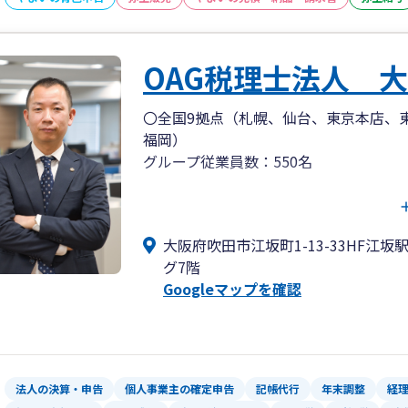
また、特定の業種に限定せず、幅広い業
OAG税理士法人 
これまでにご相談いただいた主な業種は
〇全国9拠点（札幌、仙台、東京本店、
医療・福祉・特殊法人
福岡）
グループ従業員数：550名
・医療法人、クリニック、訪問看護業、
園など
○企業経営の舵取りをワンストップサポ
税務会計のみならず、グループの労務・
テクノロジー・クリエイティブ
大阪府吹田市江坂町1-13-33HF江
し、常にお客様の傍に寄り添い、最高の
グ7階
ズは多様化しており、ひとつのチカラだ
・IT業、広告業、YouTuber、アニメ
Googleマップを確認
ことができません。お客様に選ばれる非
していきます。
サービス業
経営革新等支援機関推進協議会に加盟し
・芸能業、不動産業、コンサルタント業
ることが可能です。
法人の決算・申告
個人事業主の確定申告
記帳代行
年末調整
経
また、中小企業経営力強化支援法に基づ