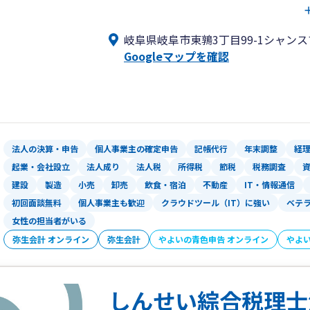
決算書から会社の健康状態を読み解き、
経営者が抱える漠然とした不安を、具体
岐阜県岐阜市東鶉3丁目99-1シャンス
Googleマップを確認
【当事務所の3つの約束】
①未来志向の経営サポート
分かりやすい月次レポートで経営状況を
や資金繰りのご相談まで、経営者の視点
②何でも話せる「伴走型」パートナー
法人の決算・申告
個人事業主の確定申告
記帳代行
年末調整
経
税金の話はもちろん、事業の悩みからプ
起業・会社設立
法人成り
法人税
所得税
節税
税務調査
せる、温かいコミュニケーションを大切
建設
製造
小売
卸売
飲食・宿泊
不動産
IT・情報通信
初回面談無料
個人事業主も歓迎
クラウドツール（IT）に強い
ベテ
③創業期を徹底的にサポート
女性の担当者がいる
会社設立・個人事業の開業手続きから融
弥生会計 オンライン
弥生会計
を強力にバックアップします。「何から
やよいの青色申告 オンライン
やよ
もちろん、日々の記帳や経理に関する素
業に専念できる環境作りを、ぜひお手伝
しんせい綜合税理士