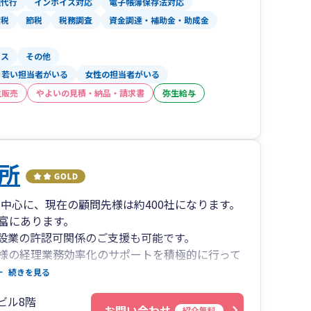
理代行
インボイス対応
電子帳簿保存法対応
産税
節税
税務調査
資金調達・補助金・助成金
ビス
その他
若い担当者がいる
女性の担当者がいる
生販売
やよいの見積・納品・請求書
弥生給与
所
を中心に、現在の顧問先様は約400社になります。
富にあります。
設業の許認可関係のご支援も可能です。
様の経理業務効率化のサポートを積極的に行って
続きを見る
ビル8階
お問い合わせ
紹介無料