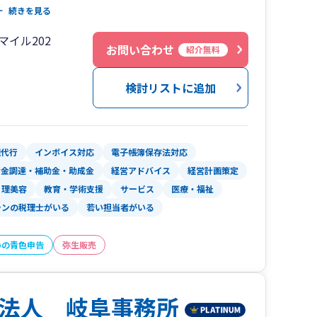
黒字化への道筋や具体的な目標を「見える化」、
続きを見る
的な次の一手へと変えるお手伝いをします。
マイル202
お問い合わせ
紹介無料
検討リストに追加
「見える化」。黒字化に向けた具体的な目標設定
で伴走します。
理代行
インボイス対応
電子帳簿保存法対応
ライベートなことまで。何でもざっくばらんに話
資金調達・補助金・助成金
経営アドバイス
経営計画策定
にしています。
理美容
教育・学術支援
サービス
医療・福祉
ランの税理士がいる
若い担当者がいる
資相談、事業計画の策定まで、スタートアップ期
始めれば…」という方もご安心ください。
いの青色申告
弥生販売
朴な疑問にも、丁寧にお答えします。お客様が本
いさせてください。
法人 岐阜事務所