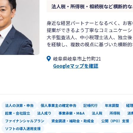
法人税・所得税・相続税など横断的な
身近な経営パートナーとなるべく、お客
提案ができるよう丁寧なコミュニケーシ
大手監査法人、中小税理士法人、独立後
を経験し、複数の視点に基づいた横断的
岐阜県岐阜市上竹町21
Googleマップを確認
法人の決算・申告
個人事業主の確定申告
記帳代行
年末調整
経
起業・会社設立
法人成り
事業承継・M&A
法人税
所得税
消
ファイナンシャルプラン
資金調達・補助金・助成金
公開（IPO）支援
ソフトの導入運用支援