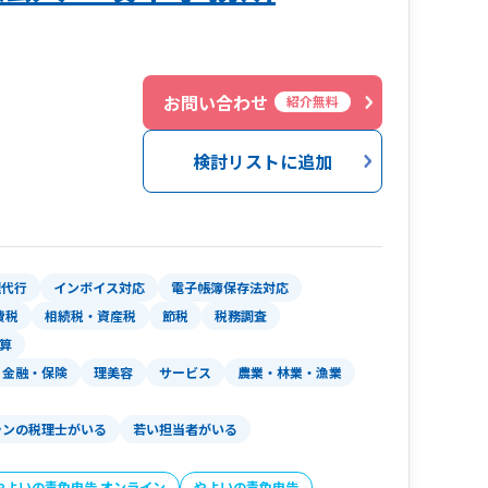
話など柔軟に対応させていただきます。
お問い合わせ
紹介無料
検討リストに追加
理代行
インボイス対応
電子帳簿保存法対応
費税
相続税・資産税
節税
税務調査
算
金融・保険
理美容
サービス
農業・林業・漁業
ランの税理士がいる
若い担当者がいる
やよいの青色申告 オンライン
やよいの青色申告