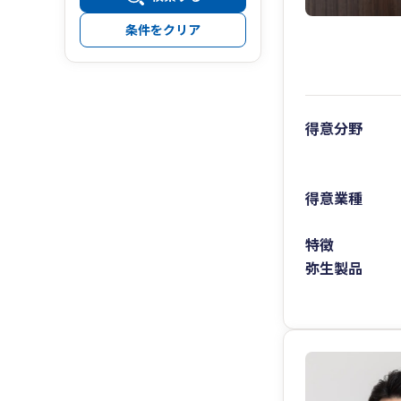
条件をクリア
得意分野
得意業種
特徴
弥生製品