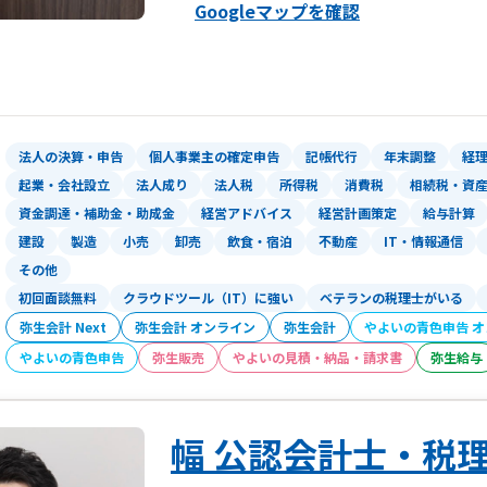
Googleマップを確認
法人の決算・申告
個人事業主の確定申告
記帳代行
年末調整
経
起業・会社設立
法人成り
法人税
所得税
消費税
相続税・資
資金調達・補助金・助成金
経営アドバイス
経営計画策定
給与計算
建設
製造
小売
卸売
飲食・宿泊
不動産
IT・情報通信
その他
初回面談無料
クラウドツール（IT）に強い
ベテランの税理士がいる
弥生会計 Next
弥生会計 オンライン
弥生会計
やよいの青色申告 
やよいの青色申告
弥生販売
やよいの見積・納品・請求書
弥生給与
幅 公認会計士・税