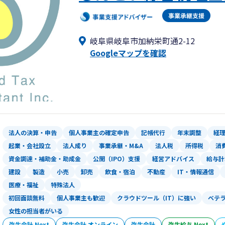
岐阜県岐阜市を拠点に全国対応。
初回面談はWEB面談の他、対面やお電
岐阜県岐阜市加納栄町通2-12
Googleマップを確認
法人の決算・申告
個人事業主の確定申告
記帳代行
年末調整
経
起業・会社設立
法人成り
事業承継・M&A
法人税
所得税
消
資金調達・補助金・助成金
公開（IPO）支援
経営アドバイス
給与計
建設
製造
小売
卸売
飲食・宿泊
不動産
IT・情報通信
医療・福祉
特殊法人
初回面談無料
個人事業主も歓迎
クラウドツール（IT）に強い
ベテ
女性の担当者がいる
弥生会計 Next
弥生会計 オンライン
弥生会計
弥生給与 Next