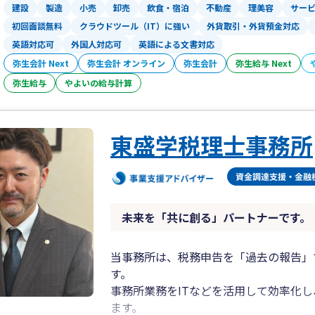
建設
製造
小売
卸売
飲食・宿泊
不動産
理美容
サー
初回面談無料
クラウドツール（IT）に強い
外貨取引・外貨預金対応
英語対応可
外国人対応可
英語による文書対応
弥生会計 Next
弥生会計 オンライン
弥生会計
弥生給与 Next
弥生給与
やよいの給与計算
東盛学税理士事務所
未来を「共に創る」パートナーです。
当事務所は、税務申告を「過去の報告」
す。
事務所業務をITなどを活用して効率化
ます。