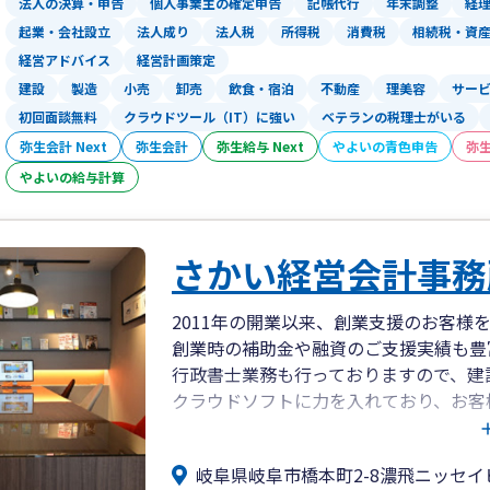
法人の決算・申告
個人事業主の確定申告
記帳代行
年末調整
経
起業・会社設立
法人成り
法人税
所得税
消費税
相続税・資
経営アドバイス
経営計画策定
建設
製造
小売
卸売
飲食・宿泊
不動産
理美容
サー
初回面談無料
クラウドツール（IT）に強い
ベテランの税理士がいる
弥生会計 Next
弥生会計
弥生給与 Next
やよいの青色申告
弥
やよいの給与計算
さかい経営会計事務
2011年の開業以来、創業支援のお客様
創業時の補助金や融資のご支援実績も豊
行政書士業務も行っておりますので、建
クラウドソフトに力を入れており、お客
います
岐阜県岐阜市橋本町2-8濃飛ニッセイ