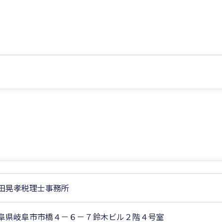
田晃孝税理士事務所
阜県岐阜市市橋４－６－７鈴木ビル２階４号室