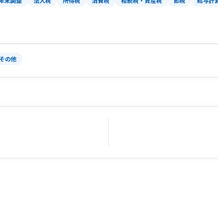
年末調整
法人税
所得税
消費税
相続税・資産税
節税
給与計
その他