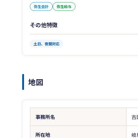
弥生会計
弥生給与
その他特徴
土日、夜間対応
地図
事務所名
吉
所在地
岐