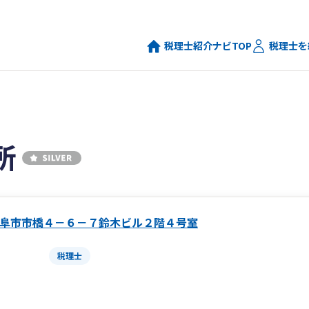
税理士紹介ナビTOP
税理士を
所
阜市市橋４－６－７鈴木ビル２階４号室
税理士