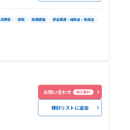
を相談すればよいかわからない
消費税
節税
税務調査
資金調達・補助金・助成金
が、別の意見も聞いてみたい
手がほしい
お問い合わせ
紹介無料
検討リストに追加