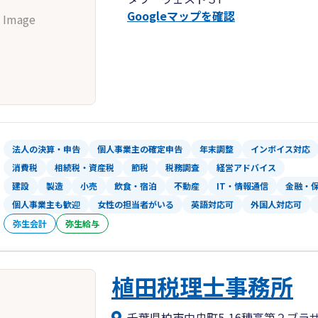
Googleマップを確認
 Image
法人の決算・申告
個人事業主の確定申告
年末調整
インボイス対応
消費税
相続税・資産税
節税
税務調査
経営アドバイス
建設
製造
小売
飲食・宿泊
不動産
IT・情報通信
金融・
個人事業主も歓迎
女性の担当者がいる
英語対応可
外国人対応可
弥生会計
弥生給与
植田税理士事務所
千葉県柏市中央町5-16穂高第２ブラザ