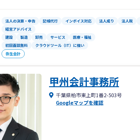
・銀行融資に有利な決算を組みたい
・経理事務を効率化したい
・経営に関するルールや手続き、誰に何
法人の決算・申告
記帳代行
インボイス対応
法人成り
法人税
・現在の税理士との関係は崩したくない
経営アドバイス
・経営者の孤独を感じ、聞き役や相談相
建設
製造
卸売
サービス
医療・福祉
初回面談無料
クラウドツール（IT）に強い
弥生会計
甲州会計事務所
千葉県柏市東上町1番2-503号
Googleマップを確認