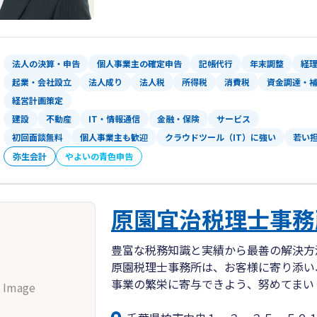
法人の決算・申告
個人事業主の確定申告
記帳代行
年末調整
経
起業・会社設立
法人成り
法人税
所得税
消費税
資金調達・
経営計画策定
建設
不動産
IT・情報通信
金融・保険
サービス
初回面談無料
個人事業主も歓迎
クラウドツール（IT）に強い
若い
弥生会計
やよいの青色申告
原園宜治税理士事務
豊富な税務知識と実績から最善の解決方
原園税理士事務所は、お客様に寄り添い
事業の繁栄に寄与できよう、努めてまい
 Image