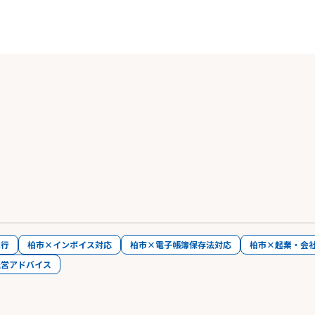
代行
柏市×インボイス対応
柏市×電子帳簿保存法対応
柏市×起業・会
経営アドバイス