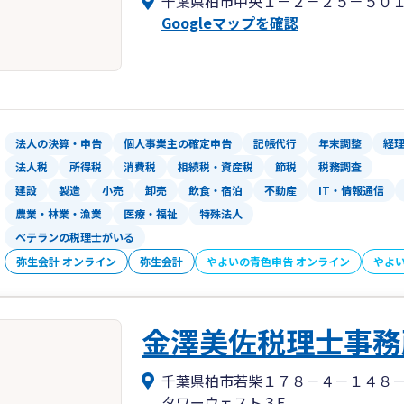
千葉県柏市中央１－２－２５－５０
Googleマップを確認
法人の決算・申告
個人事業主の確定申告
記帳代行
年末調整
経
法人税
所得税
消費税
相続税・資産税
節税
税務調査
建設
製造
小売
卸売
飲食・宿泊
不動産
IT・情報通信
農業・林業・漁業
医療・福祉
特殊法人
ベテランの税理士がいる
弥生会計 オンライン
弥生会計
やよいの青色申告 オンライン
やよ
金澤美佐税理士事務
千葉県柏市若柴１７８－４－１４８
タワーウェスト３F