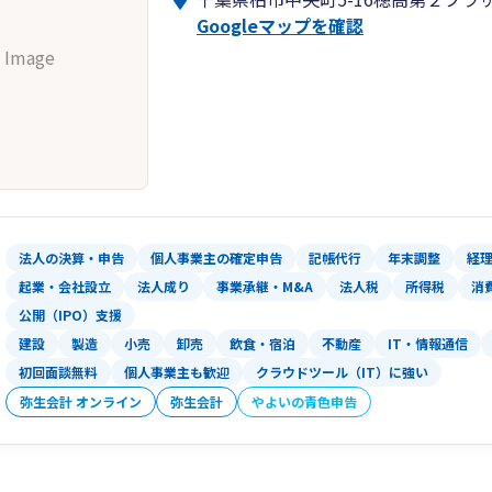
Googleマップを確認
 Image
法人の決算・申告
個人事業主の確定申告
記帳代行
年末調整
経
起業・会社設立
法人成り
事業承継・M&A
法人税
所得税
消
公開（IPO）支援
建設
製造
小売
卸売
飲食・宿泊
不動産
IT・情報通信
初回面談無料
個人事業主も歓迎
クラウドツール（IT）に強い
弥生会計 オンライン
弥生会計
やよいの青色申告