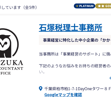
示しています（全5件）
石塚税理士事務所
事業経営に特化した中小企業の「かか
当事務所は「事業経営のサポート」に強
下記のようなお悩みをお持ちの経営者の
い。
・税金のルールが複雑で、申告に不安が
千葉県柏市柏1-7-1DayOneタワー８
・税金計算で損をしたくない
Googleマップを確認
・税務調査で大きなペナルティを受けな
・適切な節税をして、経営のためにお金
・自社の業績やお金の状況を把握して経