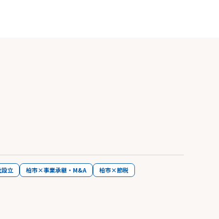
社設立
柏市×事業承継・M&A
柏市×節税