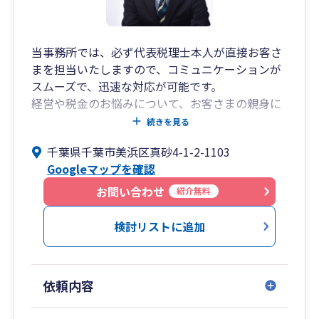
当事務所では、必ず代表税理士本人が直接お客さ
まを担当いたしますので、コミュニケーションが
スムーズで、迅速な対応が可能です。
経営や税金のお悩みについて、お客さまの親身に
なってわかりやすい言葉で丁寧にアドバイスさせ
続きを見る
ていただきます。
千葉県千葉市美浜区真砂4-1-2-1103
代表税理士は、国税局や税務署にて長年にわたり
Googleマップを確認
法人の税務調査に携わってきたいわゆる国税OB税
理士です。
お問い合わせ
紹介無料
税務調査のことを熟知していますので、いつ来る
か分からない税務調査に対しても事前に万全の対
検討リストに追加
策をしておくことが可能ですし、税務当局に対す
る折衝も責任をもって誠実に行いますのでお客さ
まには安心していただけます。
依頼内容
「会社を設立したが、経理や税務のことがよくわ