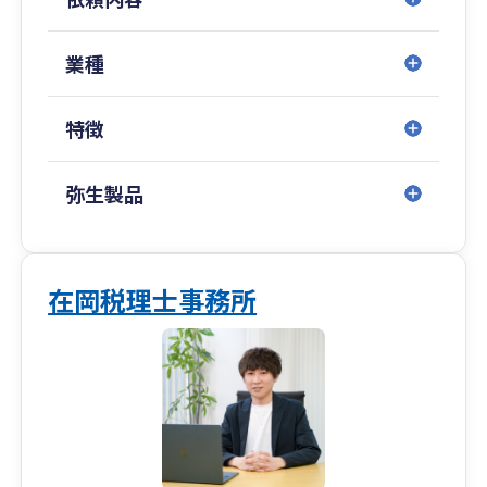
税理士も在籍しており、将来の調査を見据えた適
正な税務申告や相続対策、もしもの税務調査も全
力でサポートできるのがリリーフの強みです。
業種
特徴
弥生製品
在岡税理士事務所