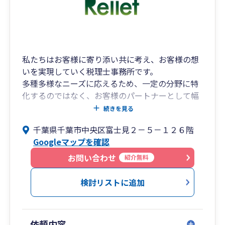
私たちはお客様に寄り添い共に考え、お客様の想
いを実現していく税理士事務所です。
多種多様なニーズに応えるため、一定の分野に特
化するのではなく、お客様のパートナーとして幅
広い分野で総合型のコンサルティングを提供して
続きを見る
まいります。
千葉県千葉市中央区富士見２－５－１２６階
所長税理士は30代と若手ではありますが、大手の
Googleマップを確認
税理士事務所で幅広い業務を経験し、数々のセミ
ナー講師も務める税務のプロフェッショナルで
お問い合わせ
紹介無料
す。
事務所全体の平均年齢は35歳であり、クラウドツ
検討リストに追加
ールなど最新で最適なサービスを提供するために
日々の情報収集や知的研鑽を怠りません。
また、相続税の調査官を長年経験した国税出身の
依頼内容