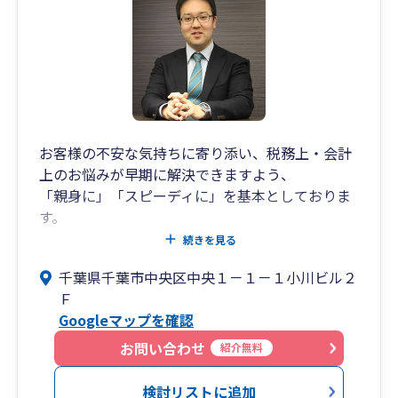
お客様の不安な気持ちに寄り添い、税務上・会計
上のお悩みが早期に解決できますよう、
「親身に」「スピーディに」を基本としておりま
す。
続きを見る
公認会計士が在籍しておりますので、税金の関す
千葉県千葉市中央区中央１－１－１小川ビル２
る相談だけでなく、経営に関する相談も可能です
Ｆ
（WEB面談対応可能）。
Googleマップを確認
・決算税務申告（法人および個人事業主）
・税務調査対応（法人および個人事業主）
お問い合わせ
紹介無料
・資金融資（日本政策金融公庫千葉支店と連携）
・経営相談
検討リストに追加