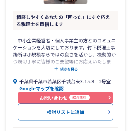
相談しやすくあなたの「困った」にすぐ応え
る税理士を目指します
中小企業経営者・個人事業主の方とのコミュニ
ケーションを大切にしております。竹下税理士事
務所は小規模ならではの良さを活かし、機動的か
つ親切丁寧に皆様のご要望等にお応えいたしま
す。また、元国税調査官の経験を活かし、万が一
続きを見る
の税務調査の際には全力で税務署と戦い、皆様の
千葉県千葉市若葉区千城台東3-15-8 2号室
ご心配ご不安を素早く解決いたします。
Googleマップを確認
お問い合わせ
紹介無料
検討リストに追加