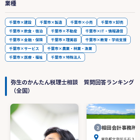
業種
千葉市×建設
千葉市×製造
千葉市×小売
千葉市×卸売
千葉市×飲食・宿泊
千葉市×不動産
千葉市×IT・情報通信
千葉市×金融・保険
千葉市×理美容
千葉市×教育・学術支援
千葉市×サービス
千葉市×農業・林業・漁業
千葉市×医療・福祉
千葉市×特殊法人
弥生のかんたん税理士相談 質問回答ランキング
（全国）
相田会計事務所
2
東京都文京区千石３－