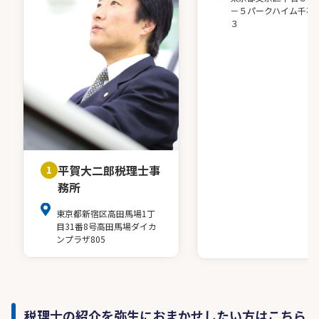
－５パークハイム千石
３
平賀大二郎税理士事
1
務所
東京都新宿区高田馬場1丁
目31番8号高田馬場ダイカ
ンプラザ805
税理士の紹介を弥生におまかせしたい方はこちら