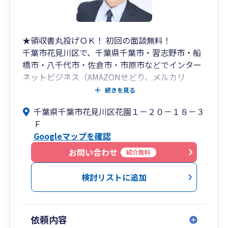
★領収書丸投げＯＫ！ 初回の面談無料！
千葉市花見川区で、千葉県千葉市・習志野市・船
橋市・八千代市・佐倉市・市原市などでインター
ネットビジネス（AMAZONせどり、メルカリ
等）、建設業、製造業、卸売・小売業が強みの公
続きを見る
認会計士・税理士の会計事務所です。
千葉県千葉市花見川区花園１－２０－１８－３
税理士には守秘義務があります。安心してお問い
Ｆ
合わせください。
Googleマップを確認
お問い合わせ
紹介無料
検討リストに追加
依頼内容