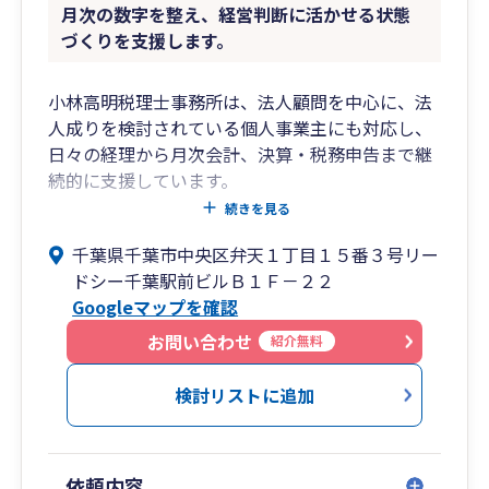
月次の数字を整え、経営判断に活かせる状態
づくりを支援します。
小林高明税理士事務所は、法人顧問を中心に、法
人成りを検討されている個人事業主にも対応し、
日々の経理から月次会計、決算・税務申告まで継
続的に支援しています。
弥生会計をはじめとする会計ソフトの導入や自計
続きを見る
化支援、経理処理の整理を通じて、月次の数字を
千葉県千葉市中央区弁天１丁目１５番３号リー
経営判断に活かせる状態づくりをお手伝いしま
ドシー千葉駅前ビルＢ１Ｆ－２２
す。
Googleマップを確認
税理士法人での税務実務と、上場企業の財務経理
部門での経験を活かし、税務だけでなく、実際の
お問い合わせ
紹介無料
経理業務の流れも踏まえてご提案します。
事務所は千葉駅北口徒歩1分。
検討リストに追加
千葉市を中心に、対面でのご相談のほか、オンラ
インにも対応しています。一社一社の状況に合わ
せ、長期的に伴走できる関係を大切にしていま
依頼内容