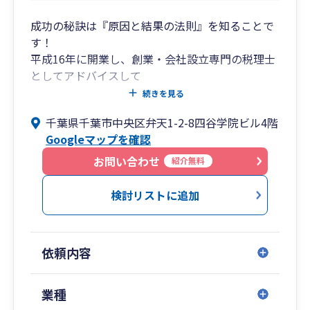
成功の秘訣は『原因と結果の法則』を知ることで
す！
平成16年に開業し、創業・会社設立専門の税理士
としてアドバイスして
きました。一般的に会社の生存率は10年で6％と
続きを見る
言われています。確かに、
千葉県千葉市中央区弁天1-2-8四谷学院ビル4階
私の顧問先にも廃業に追い込まれた会社がありま
Googleマップを確認
す。一方、毎年売上を
伸ばし、何十人、何百人もの従業員を抱えるよう
お問い合わせ
紹介無料
になった会社もあります。
両社の違いは何なのでしょうか？
検討リストに追加
この問いの答えは『原因と結果の法則』を知るこ
とにあります。
まず、社長がしっかりとした経営理念を持ち、そ
依頼内容
の経営理念を経営計画
として具体化していきます。この経営理念、経営
計画は従業員全員が共有
業種
しなければなりません。そして、月次決算で進捗