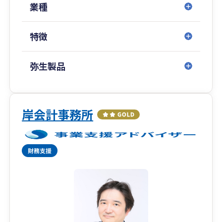
からない」「顧問税理士を探しているが、初めて
業種
なのでどのような税理士がいいのかわからない」
といったお悩みをお持ちの方、また、「今の顧問
特徴
税理士を変えたいと思っている」という方は、ぜ
ひお気軽にご相談ください。
弥生製品
岸会計事務所