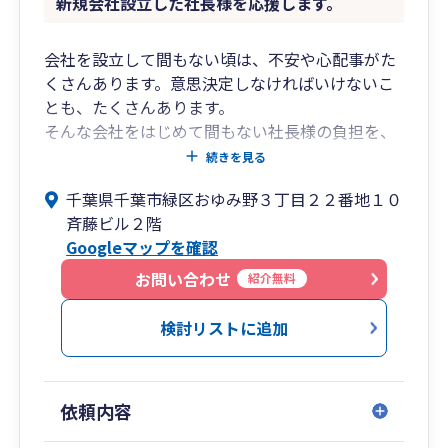
新規会社設立した社長様を応援します。
会社を設立して間もない頃は、不安や心配事がた
くさんあります。意思決定しなければいけないこ
とも、たくさんあります。
そんな会社をはじめて間もない社長様の負担を、
少しでも軽くしたいと考えています。
続きを見る
弊所では、設立初年度の会社様限定で、特別料金
千葉県千葉市緑区おゆみ野３丁目２２番地１０
でサポートさせて頂くプランを用意しておりま
斉藤ビル２階
す。
Googleマップを確認
是非一度お気軽にご連絡いただければと思いま
す。
お問い合わせ
紹介無料
【JR外房線「鎌取駅」南口より徒歩5分、蘇我IC
より車で10分】
検討リストに追加
依頼内容