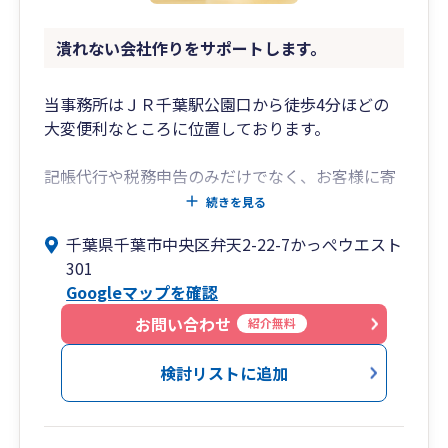
潰れない会社作りをサポートします。
当事務所はＪＲ千葉駅公園口から徒歩4分ほどの
大変便利なところに位置しております。
記帳代行や税務申告のみだけでなく、お客様に寄
り添ったアドバイスをさせていただいておりま
続きを見る
す。
千葉県千葉市中央区弁天2-22-7かっぺウエスト
301
従業員10人以下の法人、個人事業主のサポートを
Googleマップを確認
得意としております。
お問い合わせ
紹介無料
担当も無資格者ではなく、私自らご対応させてい
ただきますので、ご安心ください。
検討リストに追加