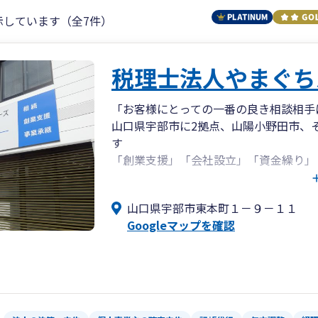
示しています（全7件）
税理士法人やまぐち
「お客様にとっての一番の良き相談相手
山口県宇部市に2拠点、山陽小野田市、
す
「創業支援」「会社設立」「資金繰り」
【初回相談無料】お気軽にお問い合わせ
山口県宇部市東本町１－９－１１
Googleマップを確認