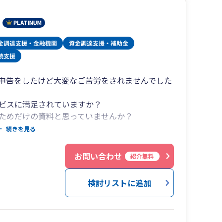
申告をしたけど大変なご苦労をされませんでした
ビスに満足されていますか？
ためだけの資料と思っていませんか？
にお示しした弊社の強みである”経営に役立つ情
続きを見る
とができます。顧問契約にお悩みの方は他社様と
社へお任せください。
お問い合わせ
紹介無料
検討リストに追加
定期的に把握し、”次の一手”を考えるきっかけと
に決算書と合わせて提出することで、決算書のみ