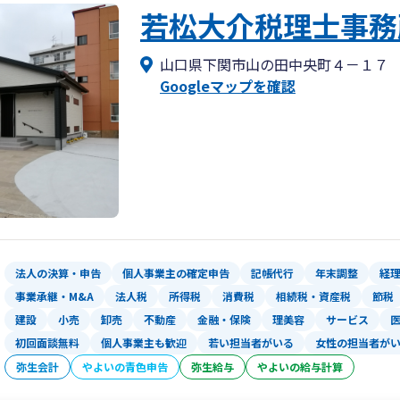
若松大介税理士事務
山口県下関市山の田中央町４－１７
Googleマップを確認
法人の決算・申告
個人事業主の確定申告
記帳代行
年末調整
経
事業承継・M&A
法人税
所得税
消費税
相続税・資産税
節税
建設
小売
卸売
不動産
金融・保険
理美容
サービス
初回面談無料
個人事業主も歓迎
若い担当者がいる
女性の担当者が
弥生会計
やよいの青色申告
弥生給与
やよいの給与計算