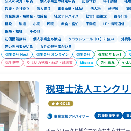
法人の決算・申告
個人事業主の確定申告
記帳代行
年末調整
経
起業・会社設立
法人成り
事業承継・M&A
法人税
所得税
消
資金調達・補助金・助成金
経営アドバイス
経営計画策定
給与計算
建設
製造
小売
卸売
飲食・宿泊
不動産
IT・情報通信
医療・福祉
その他
初回面談無料
個人事業主も歓迎
クラウドツール（IT）に強い
外貨
若い担当者がいる
女性の担当者がいる
弥生会計 Next
弥生会計 オンライン
弥生会計
弥生給与 Next
弥生販売
やよいの見積・納品・請求書
Misoca
弥生給与
やよ
税理士法人エンクリ
チームワークと総合力であなたをサポー