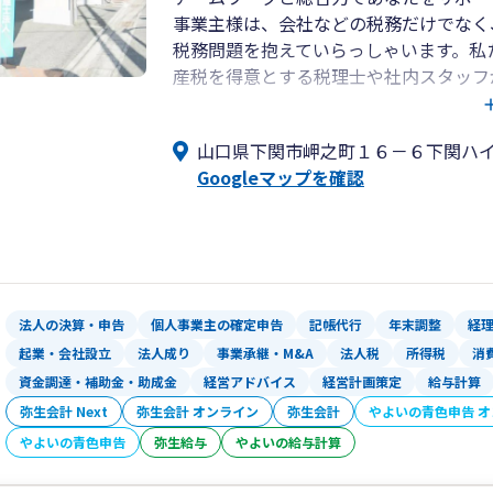
事業主様は、会社などの税務だけでなく
税務問題を抱えていらっしゃいます。私
産税を得意とする税理士や社内スタッフ
とっての最善の方法を総合的にサポート
山口県下関市岬之町１６－６下関ハ
Googleマップを確認
法人の決算・申告
個人事業主の確定申告
記帳代行
年末調整
経
起業・会社設立
法人成り
事業承継・M&A
法人税
所得税
消
資金調達・補助金・助成金
経営アドバイス
経営計画策定
給与計算
弥生会計 Next
弥生会計 オンライン
弥生会計
やよいの青色申告 
やよいの青色申告
弥生給与
やよいの給与計算