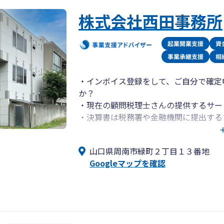
株式会社西田事務所
・インボイス登録をして、ご自分で確定
か？
・現在の顧問税理士さんの提供するサー
・決算書は税務署や金融機関に提出する
弊社であればそのようなお悩みを、以下
報”をご提供することにより解決するこ
山口県周南市緑町２丁目１３番地
徹底的に比較していただいた後、ぜひ弊
Googleマップを確認
【弊社の特徴(強み)】
①「移動年計表」により、業績の傾向を
なる資料を提供できること。
②「決算レポート」を作成し、金融機関