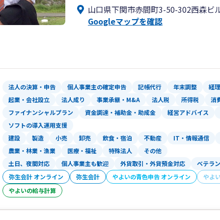
山口県下関市赤間町3-50-302西森ビ
めた「事業承継税制」の適用には、支援
②及び③で把握された課題について、財
Googleマップを確認
会社経営に関する財務・税務・相続対策
善のご支援も可能ですので併せてご検討
ある私自身が対応させて頂きます。
「節税」を一つのキーワードとして、専
【在籍税理士】西田了
にご相談下さい。宜しくお願い申し上げ
最後までお読み下さり、ありがとうござ
法人の決算・申告
個人事業主の確定申告
記帳代行
年末調整
経
起業・会社設立
法人成り
事業承継・M&A
法人税
所得税
消
ファイナンシャルプラン
資金調達・補助金・助成金
経営アドバイス
ソフトの導入運用支援
建設
製造
小売
卸売
飲食・宿泊
不動産
IT・情報通信
農業・林業・漁業
医療・福祉
特殊法人
その他
土日、夜間対応
個人事業主も歓迎
外貨取引・外貨預金対応
ベテラ
弥生会計 オンライン
弥生会計
やよいの青色申告 オンライン
やよ
やよいの給与計算