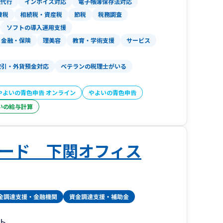
理代行
インボイス対応
電子帳簿保存法対応
費税
相続税・資産税
節税
税務調査
ソフトの導入運用支援
金融・保険
理美容
教育・学術支援
サービス
取引・外貨預金対応
ベテランの税理士がいる
やよいの青色申告 オンライン
やよいの青色申告
いの給与計算
ード 下関オフィス
ト。