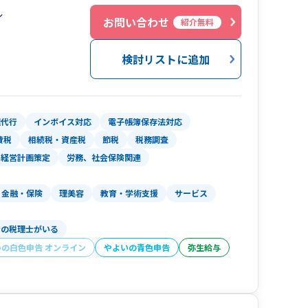
ル
機関認定を受けた税理士の関与が必須です。
お問い合わせ
務コンサルティングとして中長期に渡って財務改
紹介無料
など、あらゆるご相談事について、全て税理士で
ください。
検討リストに追加
門性の高いサービスのご提供が可能です。お気軽
ます。
いました。
理代行
インボイス対応
電子帳簿保存法対応
費税
相続税・資産税
節税
税務調査
経営計画策定
労務、社会保険関連
金融・保険
理美容
教育・学術支援
サービス
ンの税理士がいる
いの白色申告 オンライン
やよいの青色申告
弥生給与