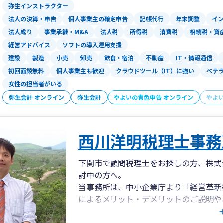
で判断されることを防ぎ、財務の課題に
弥生インストラクター
利に進めらることが期待できること。
法人の決算・申告
個人事業主の確定申告
記帳代行
年末調整
イ
③「財務診断報告書」により、金融機関
法人成り
事業承継・M&A
法人税
所得税
消費税
相続税・資
経営アドバイス
ソフトの導入運用支援
また、ホームページにおける情報発信力
建設
製造
小売
卸売
飲食・宿泊
不動産
IT・情報通信
ので、是非弊社のホームページへアクセ
初回面談無料
個人事業主も歓迎
クラウドツール（IT）に強い
ベテ
→ https://nishi24.jp/info#04
女性の担当者がいる
※②及び③に関しては、顧問契約がない
弥生会計 オンライン
弥生会計
やよいの青色申告 オンライン
やよ
います。
「事業が赤字にならない最低限必要な売
必要なのか」「儲けているはずなのに、
西川洋明税理士事務
くなった」等、御社の状態を分析しそれ
顧問契約のない法人様のお役に立つ機会
下関市で顧問税理士をお探しの方、株式
が、通常100,000円(税抜)のところ
討中の方へ。
方に、初回は70％OFFの30,000円(税
当事務所は、中小企業庁より「経営革新
また、ご満足いただけない場合、料金は
によるメリット・デメリットのご説明や
お電話ください。
法書士と共にすべてをサポート致します
→ 0834-31-2807(担当：城)
また、後継者への自社株承継にかかる贈