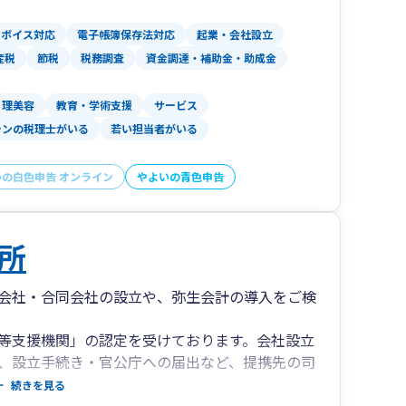
ついて改善の方策や意思を伝えることで融資を有
ンボイス対応
電子帳簿保存法対応
起業・会社設立
からの評価が分かる資料を提供できること。
産税
節税
税務調査
資金調達・補助金・助成金
が強みで、①～③のサンプルも掲載しております
理美容
教育・学術支援
サービス
スしてください。
ランの税理士がいる
若い担当者がいる
法人様からのスポットでの作成のご依頼も承って
いの白色申告 オンライン
やよいの青色申告
上高」「目標利益を達成するには、売上がいくら
資金繰りが忙しい」「最近、金融機関の応が冷た
所
を踏まえたアドバイスが可能です。
を増やしたいので、毎月３社限定(先着順)です
会社・合同会社の設立や、弥生会計の導入をご検
「税理士紹介ナビを見た」と言ってお電話いただいた
抜)でお試しいただけます。
等支援機関」の認定を受けております。会社設立
いただきませんので、ご興味が湧いた方は今すぐ
、設立手続き・官公庁への届出など、提携先の司
。
続きを見る
与税・相続税の猶予・免除その他の優遇措置を定