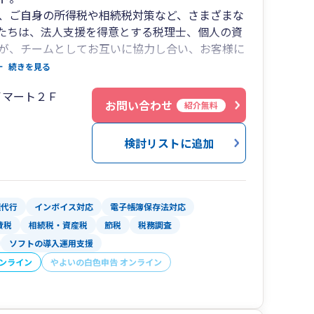
、ご自身の所得税や相続税対策など、さまざまな
たちは、法人支援を得意とする税理士、個人の資
が、チームとしてお互いに協力し合い、お客様に
いたします。
続きを見る
イマート２Ｆ
お問い合わせ
紹介無料
検討リストに追加
理代行
インボイス対応
電子帳簿保存法対応
費税
相続税・資産税
節税
税務調査
ソフトの導入運用支援
オンライン
やよいの白色申告 オンライン