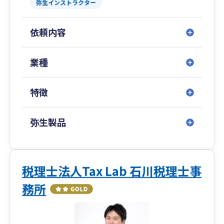
弥生インストラクター
の税理士サービス（記帳、決算、確定申告）に加
え、未来会計、将来を見据えた成長サポートを行
依頼内容
っております。
ミッション 100年経営とワクワクする良い会社創
業種
りを応援します
ビジョン 21世紀の日本経済を元気に！
特徴
バリュー お客様第一主義の実現を通じて、全社員
が幸せになり、社会に貢献する
弥生製品
弊社では、ビジョン式月次決算書を活用して「お
金の儲け方と残し方」「どこに手を打てば利益が
出るのか」をお伝えして、良い会社づくりの支援
をしております。
税理士法人Tax Lab 石川税理士事
務所
「税務だけじゃお客様の会社は良くならない。成
長発展もしない。企業の未来を一緒に創りた
い。」