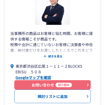
そんな熱い想いで、全国の中小企業を元気にする
ことを使命として走り続ける。
「100年続くワクワクする良い会社を日本中に広
げたい！」という想いを原動力に、日々中小企業
の経営を全力でサポートしています。
当事務所の商品はお客様と悩む時間、お客様に提
供する情報こそが商品です。
ビジョン税理士法人が目指すのは、単なる税務の
税務や会計に通じていないお客様に決算書や申告
枠を超えた、未来をつくる経営パートナーです！
書、納付書だけをお渡ししたところでこれをどう
経営者の”夢の実現”を一緒に考え、一緒に伴走す
すればよいのかわからない、という方が多いので
る税理士法人を目指しています。
続きを見る
はないでしょうか？
東京都渋谷区広尾１－１１－２BLOCKS
毎年よくわからないけど納付書だけくる、などと
①ビジョン式月次決算書
EBISU ５０８
いう状況になっているというお客様のお悩みをよ
ビジョン税理士法人は、「強い財務体質の会社創
Googleマップを確認
く耳にします。
り」を支援しています。
当事務所では決算書や申告書の紙類だけを渡して
お問い合わせ
紹介無料
終わりというサービスは原則いたしません。納付
②ビジョン式経営計画書
書は税務的な結果です。日々の会計データにはそ
ビジョン式「経営計画書」 とは「単なる数字の羅
検討リストに追加
のプロセスが記録されており、税金にとどまらず
列の計画書」ではなく、将来の成長戦略の設定を