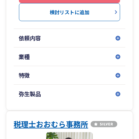
ており、定期的な訪問により、会計資料・会計記
録の真実性・網羅性・継続性を確かめ、的確な指
検討リストに追加
導を行っております。
また、月次報告書（経営分析・キャッシュフロー
計算書を含む）を速やかに提供・解説いたしま
依頼内容
す。
◆経営計画
経営者の方に不可欠な、経営理念や成長発展のた
業種
めの具体的な目標、経営の羅針盤というべき経営
計画の作成をご支援致します。
特徴
また、定期的に金融機関の融資担当者を招き、融
資相談会を行っておりますので、資金繰りの改善
につながる返済計画、借入計画など資金計画のご
弥生製品
提案もお任せください。
◆コンサルティング
関連会社「株式会社ＫＭＣコンサルティング」に
おいて経営改善・事業推進・医療経営等のコンサ
税理士おおむら事務所
ルティングに注力していますので、専門的なアド
バイスが可能です。