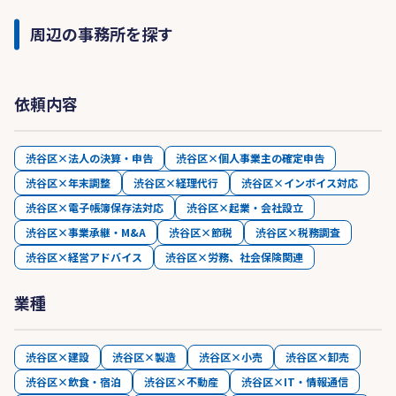
周辺の事務所を探す
依頼内容
渋谷区×法人の決算・申告
渋谷区×個人事業主の確定申告
渋谷区×年末調整
渋谷区×経理代行
渋谷区×インボイス対応
渋谷区×電子帳簿保存法対応
渋谷区×起業・会社設立
渋谷区×事業承継・M&A
渋谷区×節税
渋谷区×税務調査
渋谷区×経営アドバイス
渋谷区×労務、社会保険関連
業種
渋谷区×建設
渋谷区×製造
渋谷区×小売
渋谷区×卸売
渋谷区×飲食・宿泊
渋谷区×不動産
渋谷区×IT・情報通信