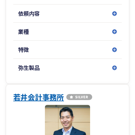
多くのお客様がクラウド会計・給与などを導入頂
いておりますので、Chatworkやメールでのやりと
依頼内容
りやzoomなどテレビ電話でのお打ち合わせ、
Dropboxを活用したクラウドでの資料のやりとり
を行うことが増えております。必要に応じて来所
業種
やご訪問による対面でのご面談も可能ですが、慣
れてくるとご対応が早いオンラインでのやりとり
特徴
がほとんどになっています。
起業・創業の支援にも力を入れており、会社設立
前から各種公的支援の受給を想定しつ一連のサー
弥生製品
ビスをご提供可能です。
各所属専門家との情報連携が密に行う事ができる
ため、通常は各専門家ごとに同じ話を何度も行う
必要が出てくるところ、そのような必要もなく、
若井会計事務所
一面からだけではない、会社全体のことを考えた
ご提案が可能という強みがあります。
また、補助金･助成金等の公的支援にも力を入れ
ており、着手金なしの成功報酬後払い制で支援を
行っております。顧問契約がなくても単発業務と