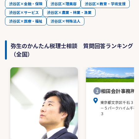
渋谷区×金融・保険
渋谷区×理美容
渋谷区×教育・学術支援
渋谷区×サービス
渋谷区×農業・林業・漁業
渋谷区×医療・福祉
渋谷区×特殊法人
弥生のかんたん税理士相談 質問回答ランキング
（全国）
相田会計事務所
2
東京都文京区千石３－
－５パークハイム千石
３