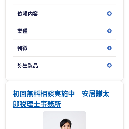
お客様のビジネスのヒントとなる情報が沢山つま
お手伝いします！
っています。当事務所では会計データに記録され
依頼内容
たプロセスについて共有することで、お客様の有
その他サービス
益な情報を提供できます。
・節税支援、記帳代行、クラウド支援
業種
・融資支援
・社労士事務所併設
・税務調査対策
特徴
弥生製品
初回無料相談実施中 安居謙太
郎税理士事務所