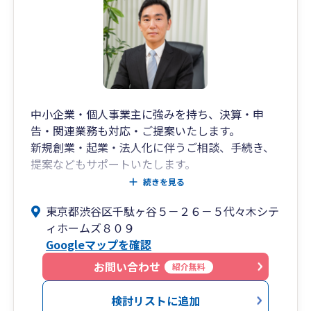
中小企業・個人事業主に強みを持ち、決算・申
告・関連業務も対応・ご提案いたします。
新規創業・起業・法人化に伴うご相談、手続き、
提案などもサポートいたします。
DXを推進し、経理業務のスリム化や省力化などに
続きを見る
も取り組んでいます。
東京都渋谷区千駄ヶ谷５－２６－５代々木シテ
簿記の知識がなくても、帳簿作成・申告可能で
ィホームズ８０９
す。
Googleマップを確認
お問い合わせ
紹介無料
検討リストに追加