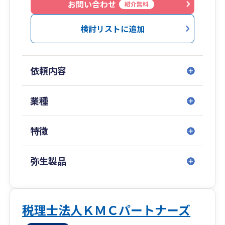
難しい専門用語をできる限り無くし、回りくどい
お問い合わせ
紹介無料
内容をシンプルに説明することで、「日本一わか
りやすい税理士」を目指しています。
検討リストに追加
また、近年はＩＴやＡＩが発達し、経理業務が大
幅に変化しています。
依頼内容
クラウド会計、ＯＣＲ、クラウドサーバー、ビジ
ネスチャット、リモートシステムなど、新しい技
術がどんどん出てきています。
業種
未だに会計ソフトを手入力している方、会計帳簿
や伝票を手書きで作成している方、業務改善のチ
特徴
ャンスです。
祖父や父のような中小企業の社長を助けたい、と
弥生製品
もに走りたいと考え、税理士になりました。
目の前のお客様やスタッフと全力で向き合い、
「夢」を共有し、ひとりひとりの幸せを実現して
いく経営者として、最高のＩＴ税理士法人を導い
税理士法人ＫＭＣパートナーズ
ていきたいと考えています。