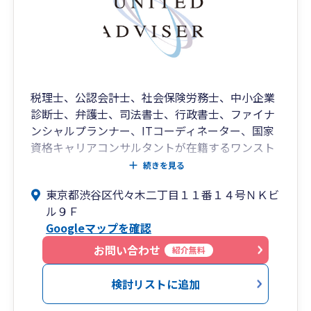
税理士、公認会計士、社会保険労務士、中小企業
診断士、弁護士、司法書士、行政書士、ファイナ
ンシャルプランナー、ITコーディネーター、国家
資格キャリアコンサルタントが在籍するワンスト
ップサービス事務所です。通常の税務・会計・給
続きを見る
与・労務のサービスのみならず、クラウド会計・
東京都渋谷区代々木二丁目１１番１４号ＮＫビ
給与・勤怠・請求・支払など一連の導入支援や業
ル９Ｆ
務効率化コンサルティング、各種公的支援(補助
Googleマップを確認
金、助成金、支援金、資金調達など)を着手金なし
の成功報酬後払い方式で支援しており、補助金を
お問い合わせ
紹介無料
使いながらテレワークでバックオフィス業務が可
能になったと多くのお客様にご満足頂いておりま
検討リストに追加
す。公的支援のみの単発のご依頼も歓迎です。