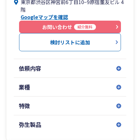
東京都渋谷区神宮前6丁目10−9原宿董友ビル 4
が本当にやるべき「経営」に専念可能。
階
Googleマップを確認
◆明瞭な価格提示！
「わかりやすさ」を重視し、3つのコースから選
お問い合わせ
紹介無料
択可能。
検討リストに追加
◆代表税理士が40代と若い！
士業にありがちな「先生」ではなく、皆さんと同
じ目線でお話ができる経営の「相棒」となりま
依頼内容
す。
◆税務調査に強い！
業種
50件以上の税務調査対応実績。
社長の「イザという時」をしっかりフォロー。
特徴
◆投資に強い！
不動産、太陽光、株式、保険など、富裕層の方が
弥生製品
＋αで活用される投資関係が得意。