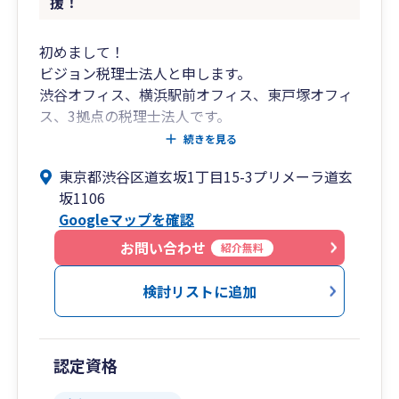
援！
初めまして！
ビジョン税理士法人と申します。
渋谷オフィス、横浜駅前オフィス、東戸塚オフィ
ス、3拠点の税理士法人です。
続きを見る
渋谷オフィス
東京都渋谷区道玄坂1丁目15-3プリメーラ道玄
渋谷駅[井の頭線西口]徒歩2分
坂1106
JR山手線渋谷駅から渋谷マークシティ道玄坂上出
Googleマップを確認
口から徒歩30秒
お問い合わせ
紹介無料
横浜駅前オフィス
JR横浜駅西口 横浜市営地下鉄「横浜」駅 徒歩1分
検討リストに追加
東戸塚オフィス
JR東戸塚駅 東口徒歩3分 スシローのビル
認定資格
弊社では、銀行からの資金調達のサポートや通常