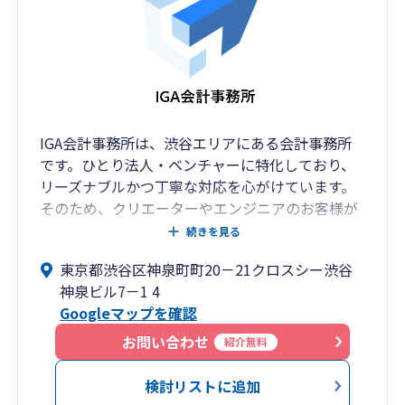
IGA会計事務所は、渋谷エリアにある会計事務所
です。ひとり法人・ベンチャーに特化しており、
リーズナブルかつ丁寧な対応を心がけています。
そのため、クリエーターやエンジニアのお客様が
多く、リモートでのサービス提供も支障なく行っ
続きを見る
ています。
東京都渋谷区神泉町町20－21クロスシー渋谷
事務所は渋谷ですが、北海道から福岡までお客様
神泉ビル7－1 4
がおります。
Googleマップを確認
会計データの共有やデータ入力の効率化が図れる
クラウド会計ソフトを導入することで、形式的な
お問い合わせ
紹介無料
定期面談などを省き、チャットを中心とした対応
と記帳代行・決算申告に必要なサービス提供に徹
検討リストに追加
することで、リーズナブルな価格を実現しており