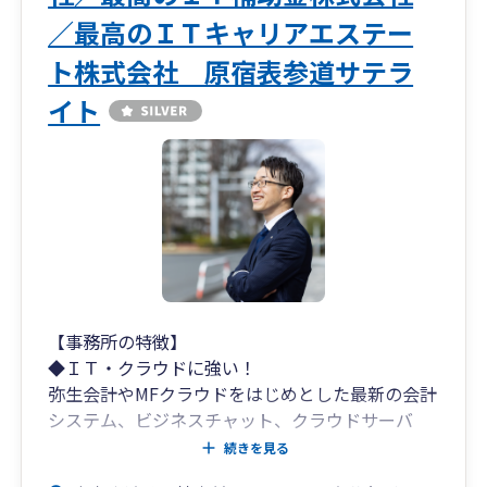
／最高のＩＴキャリアエステー
ト株式会社 原宿表参道サテラ
イト
【事務所の特徴】
◆ＩＴ・クラウドに強い！
弥生会計やMFクラウドをはじめとした最新の会計
システム、ビジネスチャット、クラウドサーバ
ー、ＷＥＢ会議システム、遠隔リモートツールそ
続きを見る
の他最新のシステムにより業務を効率化し、社長