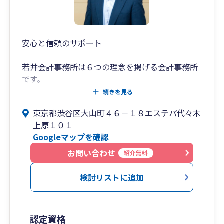
してご支援可能です。
https://www.united-advisers.com/shiennavi/
安心と信頼のサポート
若井会計事務所は６つの理念を掲げる会計事務所
です。
続きを見る
1.お客様の良き相談者として、しっかりとお話を
東京都渋谷区大山町４６－１８エステパ代々木
伺います。
上原１０１
2.お客様の立場に立って考え行動します。
Googleマップを確認
3.数字に裏付けられた状況に基づき多面的に問題
解決策を提案します。
お問い合わせ
紹介無料
4.時には厳しいことも申します。
5.自己研鑚を忘れず新しい情報を収集し、制度改
検討リストに追加
正等にも迅速に対応いたします。
6.当事務所だけで対応できない問題には提携する
他士業とも協力しワンストップで問題解決できる
認定資格
よう努めます。