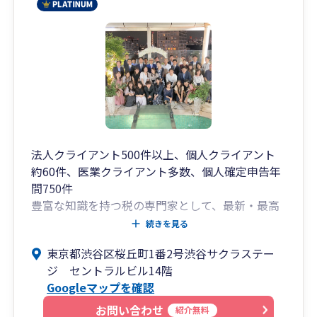
法人クライアント500件以上、個人クライアント
約60件、医業クライアント多数、個人確定申告年
間750件
豊富な知識を持つ税の専門家として、最新・最高
の税務アドバイスを提供いたします。
続きを見る
税務・会計業務のみならず、経営支援にも力を入
東京都渋谷区桜丘町1番2号渋谷サクラステー
れておりますので、企業経営の相談にトータルで
ジ セントラルビル14階
対応できる体制をとっております
Googleマップを確認
◆月次巡回監査・月次報告書
KMCパートナーズでは月次巡回監査体制を強化し
お問い合わせ
紹介無料