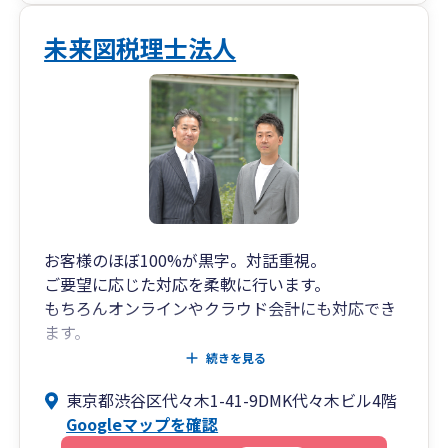
【事務所の紹介】
はじめまして！
未来図税理士法人
静岡県静岡市の最高のＩＴ税理士法人、最高のＩ
Ｔ経営支援株式会社の代表税理士 戸越裕介（とご
えゆうすけ）と申します。
私の祖父と父は昔、大阪で工場を経営し、毎日朝
4時に起きて誰よりも早く出社し、ボイラーを焚
いて機械を温め、真っ黒になりながら汗をかき、
日が暮れるまで働いていました。
それだけ頑張っても、利益は出ていましたが、資
金繰りはお世辞にも順風満帆で安心経営とは言え
お客様のほぼ100%が黒字。対話重視。
ず、金策に走る事も多かったと聞いています。
ご要望に応じた対応を柔軟に行います。
当時は、「黒字なのに資金繰りが厳しい理由」が
もちろんオンラインやクラウド会計にも対応でき
わかりませんでしたが、今なら説明ができます。
ます。
決算数ヶ月前からの納税予測と提案。
続きを見る
税金と会計って難しいですよね。。。
税務調査立会いの豊富な経験。
東京都渋谷区代々木1-41-9DMK代々木ビル4階
私たちの仕事は、いかに「難しいことをわかりや
30年以上の経験で多角的に経営を支援。
Googleマップを確認
すく」するかが重要だと考えています。