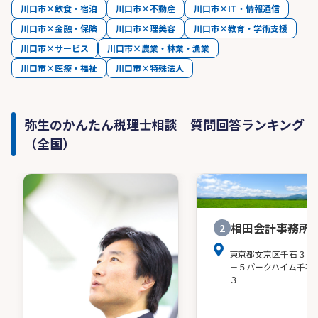
川口市×飲食・宿泊
川口市×不動産
川口市×IT・情報通信
川口市×金融・保険
川口市×理美容
川口市×教育・学術支援
川口市×サービス
川口市×農業・林業・漁業
川口市×医療・福祉
川口市×特殊法人
弥生のかんたん税理士相談 質問回答ランキング
（全国）
相田会計事務所
2
東京都文京区千石３－
－５パークハイム千石
３