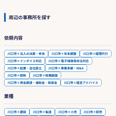
周辺の事務所を探す
依頼内容
川口市×法人の決算・申告
川口市×年末調整
川口市×経理代行
川口市×インボイス対応
川口市×電子帳簿保存法対応
川口市×起業・会社設立
川口市×事業承継・M&A
川口市×節税
川口市×税務調査
川口市×資金調達・補助金・助成金
川口市×経営アドバイス
業種
川口市×建設
川口市×製造
川口市×小売
川口市×卸売