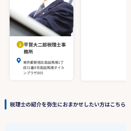
平賀大二郎税理士事
1
務所
東京都新宿区高田馬場1丁
目31番8号高田馬場ダイカ
ンプラザ805
税理士の紹介を弥生におまかせしたい方はこちら