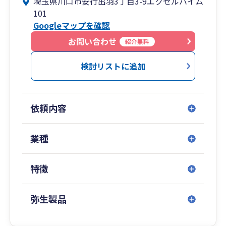
埼玉県川口市安行出羽3丁目3-9エクセルハイム
帳・税務申告・節税などのお手伝いをさせていた
101
だきます。
Googleマップを確認
レスポンスの速さには自信があり、スピーディな
問題解決に努めてまいります。
お問い合わせ
紹介無料
一般の事務所では税理士資格がない、知識も少な
検討リストに追加
い職員が担当になることもあるかと思われます
が、
当所は税理士資格を所有者がしっかりとサポート
依頼内容
する体制を整えております。
法人・個人事業主のお客様の顧問税理士、個人開
業種
業・法人設立のサポート、インボイス制度、電子
帳簿保存法制度等の対応させていただきます。
特徴
また個人事業主の方の確定申告のみの依頼もお受
けいたします。
弥生製品
お客様の事業発展を願い、税務はもちろん経営相
談や悩みなど、良き相談相手となれるように尽力