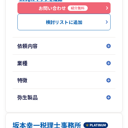
■お客様の状況に応じてクラウド会計等を使用し
ております。また、メール、チャット、LINE、
お問い合わせ
紹介無料
ZOOM等に対応しており、全国、年中無休で相談
可能です。お時間をとることが難しい方も、是非
検討リストに追加
ご相談下さい！
■経験を活かしたアドバイス
依頼内容
創業、スタートアップ支援に力を入れておりま
す！日本政策金融公庫との連携を通じて、スムー
ズな創業融資のご相談を承らせて頂いておりま
業種
す！
特徴
URL：https://tks-saitama.com/
TEL：048-290-0020
弥生製品
坂本幸一税理士事務所