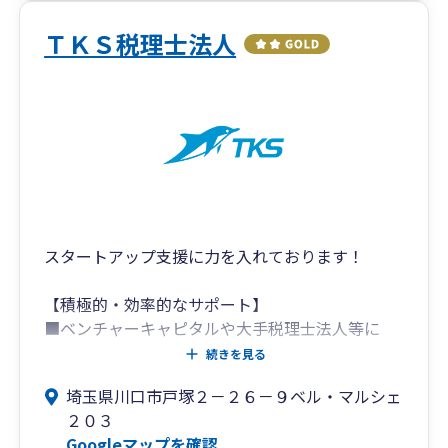
致します。
是非ご検討いただきまして、お客様にお会いでき
ＴＫＳ税理士法人
ることを心待ちにしております。
電話 048-278-7631
古賀修二税理士事務所
スタートアップ支援に力を入れております！
【積極的・効率的なサポート】
■ベンチャーキャピタルや大手税理士法人等に
て、スタートアップ企業から上場会社まで幅広い
続きを見る
経験をしており、個人事業者・法人を設立された
埼玉県川口市戸塚２－２６－９ベル・マルシェ
方のサポートを得意としております！
２０３
Googleマップを確認