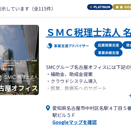
表示しています（全115件）
ＳＭＣ税理士法人 
SMCグループ名古屋オフィスには下記
・補助金、助成金提案
・クラウドシステム導入
・医業、医療系へのサポート
SMCグループは名古屋オフィスを本社
愛知県名古屋市中村区名駅４丁目５
保険労務士等の士業が常駐しております
駅ビル５Ｆ
そのため税理士だけでは対応しきれない
Googleマップを確認
全成功報酬1%の創業融資支援、補助金
で、全方位的なサポートを提供し、お客