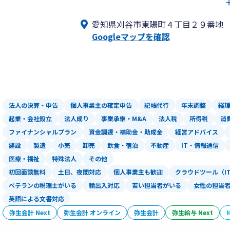
人の笑顔を原動力に100社に100通り
愛知県刈谷市東陽町４丁目２９番地
Googleマップを確認
法人の決算・申告
個人事業主の確定申告
記帳代行
年末調整
経
起業・会社設立
法人成り
事業承継・M&A
法人税
所得税
消
ファイナンシャルプラン
資金調達・補助金・助成金
経営アドバイス
建設
製造
小売
卸売
飲食・宿泊
不動産
IT・情報通信
医療・福祉
特殊法人
その他
初回面談無料
土日、夜間対応
個人事業主も歓迎
クラウドツール（I
ベテランの税理士がいる
輸出入対応
若い担当者がいる
女性の担当
英語による文書対応
弥生会計 Next
弥生会計 オンライン
弥生会計
弥生給与 Next