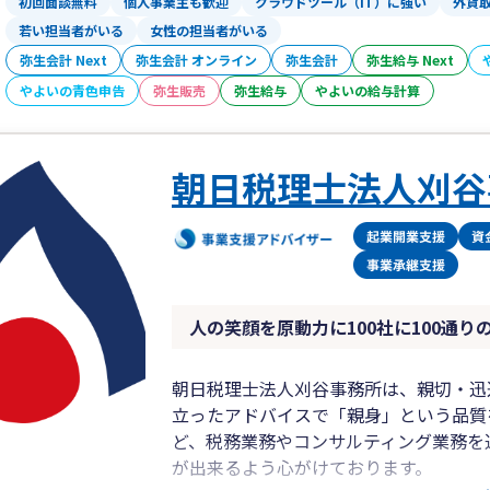
初回面談無料
個人事業主も歓迎
クラウドツール（IT）に強い
外貨
若い担当者がいる
女性の担当者がいる
弥生会計 Next
弥生会計 オンライン
弥生会計
弥生給与 Next
やよいの青色申告
弥生販売
弥生給与
やよいの給与計算
朝日税理士法人刈谷
人の笑顔を原動力に100社に100通り
朝日税理士法人刈谷事務所は、親切・迅
立ったアドバイスで「親身」という品質
ど、税務業務やコンサルティング業務を
が出来るよう心がけております。