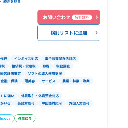
続きを見る
のサポートをご提供致します。
お問い合わせ
紹介無料
検討リストに追加
理代行
インボイス対応
電子帳簿保存法対応
費税
相続税・資産税
節税
税務調査
経営計画策定
ソフトの導入運用支援
金融・保険
理美容
サービス
農業・林業・漁業
T）に強い
外貨取引・外貨預金対応
者がいる
英語対応可
中国語対応可
外国人対応可
Misoca
弥生給与