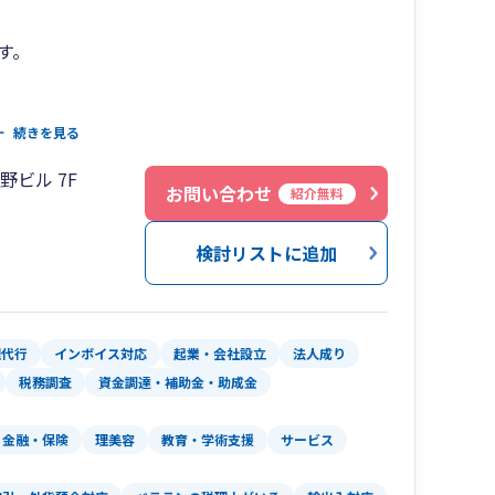
す。
申告、月次決算、経営計画・事業計画策定、クラ
続きを見る
で、税理士が企業経営を成長と安定継続に導きま
野ビル 7F
お問い合わせ
紹介無料
場合もお気軽にご相談ください。
検討リストに追加
理代行
インボイス対応
起業・会社設立
法人成り
税務調査
資金調達・補助金・助成金
金融・保険
理美容
教育・学術支援
サービス