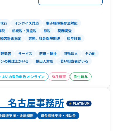
230件以上の実績を持ち、医療業種への対応力と
す。
理代行
インボイス対応
電子帳簿保存法対応
費税
相続税・資産税
節税
税務調査
経営計画策定
労務、社会保険関連
給与計算
理美容
サービス
医療・福祉
特殊法人
その他
ランの税理士がいる
輸出入対応
若い担当者がいる
やよいの青色申告 オンライン
弥生販売
弥生給与
 名古屋事務所