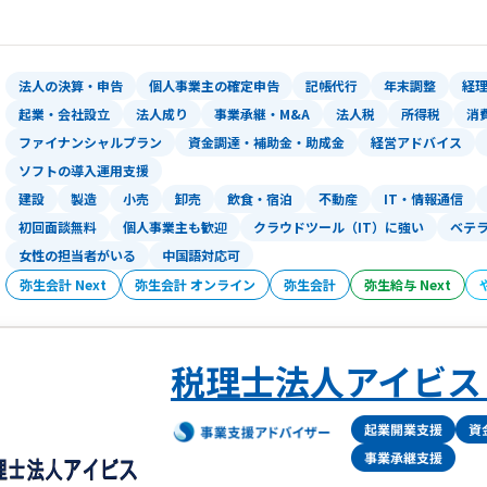
また名古屋オフィスは医業クライアント
提案力を持ったスタッフが在籍していま
法人の決算・申告
個人事業主の確定申告
記帳代行
年末調整
経
起業・会社設立
法人成り
事業承継・M&A
法人税
所得税
消
ファイナンシャルプラン
資金調達・補助金・助成金
経営アドバイス
ソフトの導入運用支援
建設
製造
小売
卸売
飲食・宿泊
不動産
IT・情報通信
初回面談無料
個人事業主も歓迎
クラウドツール（IT）に強い
ベテ
女性の担当者がいる
中国語対応可
弥生会計 Next
弥生会計 オンライン
弥生会計
弥生給与 Next
税理士法人アイビス