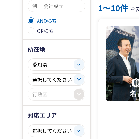
1〜10件
を
AND検索
OR検索
所在地
対応エリア