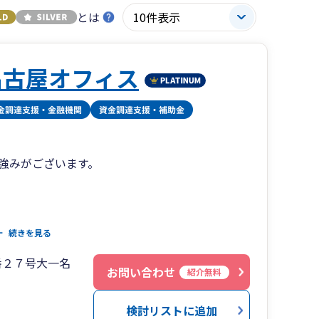
とは
名古屋オフィス
の強みがございます。
続きを見る
としており、税理士に加えて中小企業診断士や社会
番２７号大一名
。
お問い合わせ
紹介無料
サービスとして、採用に関するアドバイスや、完
・助成金の迅速な情報提供・提案を実施すること
検討リストに追加
様の事業成功を全面的に支援しております。