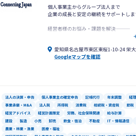
個人事業主からグループ法人まで
企業の成長と安定の継続をサポートしま
経営者様のお悩み・課題を解決―――
独立開業・会社設立支援、法人成りから
ウドコースまで、お客様に適したコース
愛知県名古屋市東区東桜1-10-24 栄大
す。
Googleマップを確認
業務改善のため税理士の変更をご検討の
法人の決算・申告
個人事業主の確定申告
記帳代行
年末調整
経
事業承継・M&A
法人税
所得税
消費税
相続税・資産税
節税
経営アドバイス
経営計画策定
労務、社会保険関連
給与計算
建設
製造
小売
卸売
飲食・宿泊
不動産
IT・情報通信
農業・林業・漁業
医療・福祉