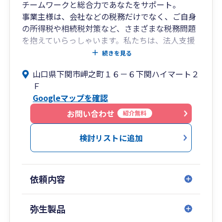
チームワークと総合力であなたをサポート。
事業主様は、会社などの税務だけでなく、ご自身
の所得税や相続税対策など、さまざまな税務問題
を抱えていらっしゃいます。私たちは、法人支援
を得意とする税理士、個人の資産税を得意とする
続きを見る
税理士や社内スタッフが、チームとしてお互いに
山口県下関市岬之町１６－６下関ハイマート２
協力し合い、お客様にとっての最善の方法を総合
Ｆ
的にサポートいたします。
Googleマップを確認
お問い合わせ
紹介無料
検討リストに追加
依頼内容
弥生製品