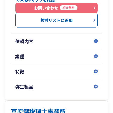
てをサポート致します。
また、後継者への自社株承継にかかる贈与税・相
お問い合わせ
紹介無料
続税の猶予・免除その他の優遇措置を定めた「事
業承継税制」の適用には、支援機関認定を受けた
検討リストに追加
税理士の関与が必須です。
会社経営に関する財務・税務・相続対策など、あ
らゆるご相談事について、全て税理士である私自
依頼内容
身が対応させて頂きます。
「節税」を一つのキーワードとして、専門性の高
いサービスのご提供が可能です。お気軽にご相談
業種
下さい。宜しくお願い申し上げます。
最後までお読み下さり、ありがとうございまし
特徴
た。
弥生製品
京原健税理士事務所