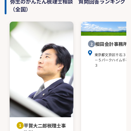
弥生のかんたん税理士相談 質問回答ランキング
（全国）
相田会計事務所
2
東京都文京区千石３－
－５パークハイム千石
３
平賀大二郎税理士事
1