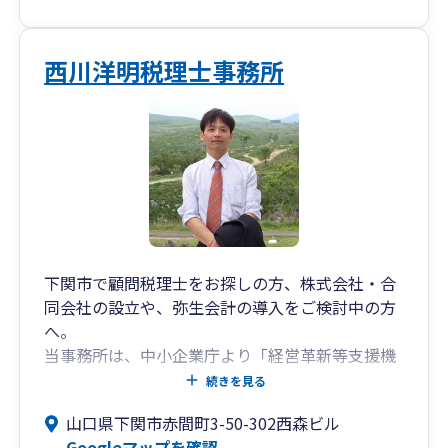
西川洋明税理士事務所
下関市で顧問税理士をお探しの方、株式会社・合
同会社の設立や、弥生会計の導入をご検討中の方
へ。
当事務所は、中小企業庁より「経営革新等支援機
関」の認定を受けております。会社設立によるメ
続きを見る
リット・デメリットのご説明や、設立手続き・官
山口県下関市赤間町3-50-302西森ビル
公庁への届出など、提携先の司法書士と共にすべ
Googleマップを確認