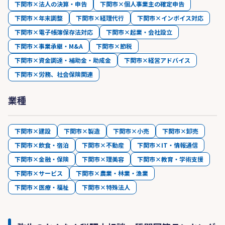
下関市×法人の決算・申告
下関市×個人事業主の確定申告
下関市×年末調整
下関市×経理代行
下関市×インボイス対応
下関市×電子帳簿保存法対応
下関市×起業・会社設立
下関市×事業承継・M&A
下関市×節税
下関市×資金調達・補助金・助成金
下関市×経営アドバイス
下関市×労務、社会保険関連
業種
下関市×建設
下関市×製造
下関市×小売
下関市×卸売
下関市×飲食・宿泊
下関市×不動産
下関市×IT・情報通信
下関市×金融・保険
下関市×理美容
下関市×教育・学術支援
下関市×サービス
下関市×農業・林業・漁業
下関市×医療・福祉
下関市×特殊法人