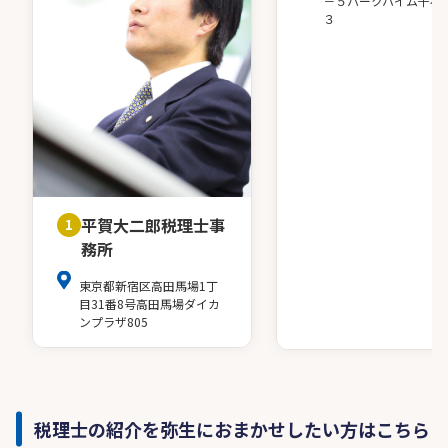
－５パークハイム千石
３
平賀大二郎税理士事
1
務所
東京都新宿区高田馬場1丁
目31番8号高田馬場ダイカ
ンプラザ805
税理士の紹介を弥生におまかせしたい方はこちら