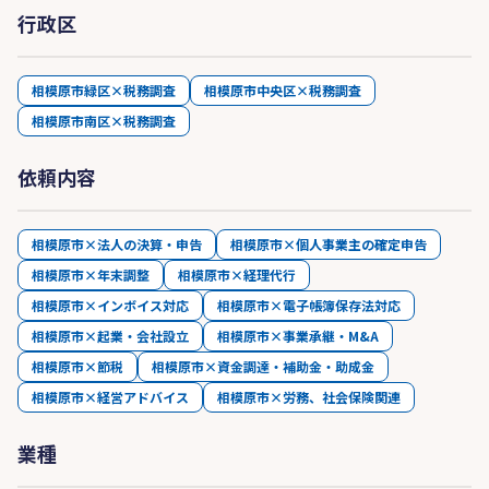
行政区
相模原市緑区×税務調査
相模原市中央区×税務調査
相模原市南区×税務調査
依頼内容
相模原市×法人の決算・申告
相模原市×個人事業主の確定申告
相模原市×年末調整
相模原市×経理代行
相模原市×インボイス対応
相模原市×電子帳簿保存法対応
相模原市×起業・会社設立
相模原市×事業承継・M&A
相模原市×節税
相模原市×資金調達・補助金・助成金
相模原市×経営アドバイス
相模原市×労務、社会保険関連
業種