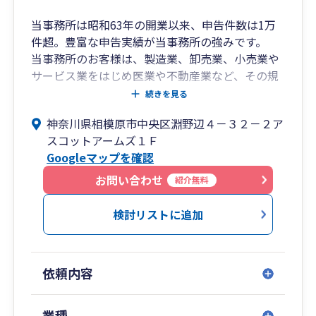
当事務所は昭和63年の開業以来、申告件数は1万
件超。豊富な申告実績が当事務所の強みです。
当事務所のお客様は、製造業、卸売業、小売業や
サービス業をはじめ医業や不動産業など、その規
模も年商数十億円の企業から、起業したてのベン
続きを見る
チャー企業まで多岐にわたります。
神奈川県相模原市中央区淵野辺４－３２－２ア
顧問契約数は法人150件、個人50件。
スコットアームズ１Ｆ
確定申告のみの契約も毎年250件超。
Googleマップを確認
契約数は毎年増加中です。
当事務所では、経験豊富な担当者（税理士やＦＰ
お問い合わせ
紹介無料
などの資格保有者を含む）が直接お客様を担当す
る「担当制」を採用しています。
検討リストに追加
お客様毎にその業種に精通した担当者を選任し、
親身になってお客様の経営に寄り添います。
さらに、当事務所は「ワンストップサービス」を
依頼内容
実現しています。
ワンストップサービスとは、会計・税務・労務・
法務など、お客様が必要とする様々なサービス
業種