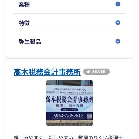
ト）
業種
・補助金・助成金（社労士が担当）の申請サポー
ト
特徴
・財務コンサルティング
・記帳指導・記帳代行 ほか
弥生製品
高木税務会計事務所
親しみやすく、話しやすい、敷居のひくい税理士