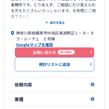
事務所です。とりあえず、ご相談にだけ見えられ
る方もたくさんいらっしゃいます。お気軽にご相
談下さい！
続きを見る
地域密着・親切親身な対応をモットーとして営業
神奈川県相模原市中央区東淵野辺１－９－９
を続けて、幸いにも素晴らしいお客様に恵まれ
ラ・ルーチェ Ｅ号棟
て、相模原市の発展とともに現在まで歩んでまい
Googleマップを確認
りました。
お問い合わせ
紹介無料
相模原市で約４０年間営業してきた歴史と経験、
そしてお客様のためになるノウハウを蓄積してき
検討リストに追加
た相模原市に地域密着の会計事務所です。皆様と
社会のお役に立てることをスタッフ一同、心から
願っております。
依頼内容
皆様がお悩みのこと、分からないこと、ご心配さ
れていることがあるときは、ぜひ、相模原市の親
業種
切・親身な税理士事務所 高木税務会計事務所ま