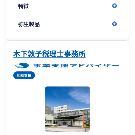
でご相談下さい。
特徴
会計ソフトの導入支援も行っております（弥生会
計等）ので遠慮無くご連絡下さい。
弥生製品
もちろん相模原市だけでなく、町田市、多摩市、
厚木市、座間市、大和市、愛川町等、近隣の方々
もご相談お待ちしております。
木下敦子税理士事務所