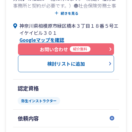
事務所と契約が必要です。）●社会保険労務士事
務所／行政書士事務所を併設（税理士のみの依頼
続きを見る
でも大歓迎です。）●資金繰りや労務管理・事務
神奈川県相模原市緑区橋本３丁目１８番５号エ
組合加入、建設業許可申請の相談など多数いただ
イケイビル３０１
いております。
Googleマップを確認
●各種補助金や助成金の情報を提供しておりま
す。
お問い合わせ
紹介無料
●事務所スタッフは、弥生会計インストラクター
を保有しており、弥生会計のことならお任せくだ
検討リストに追加
さい。
お気軽に、お問合せ下さい。
認定資格
・法人税・消費税・所得税等の税務申告
弥生インストラクター
・相続税・贈与税・譲渡所得税等の資産税申告
・新規開業、会社設立支援
依頼内容
・経営計画策定支援、MAS監査
・会計ソフト導入支援（弥生会計他各種会計ソフ