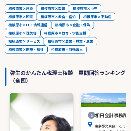
相模原市×建設
相模原市×製造
相模原市×小売
相模原市×卸売
相模原市×飲食・宿泊
相模原市×不動産
相模原市×IT・情報通信
相模原市×金融・保険
相模原市×理美容
相模原市×教育・学術支援
相模原市×サービス
相模原市×農業・林業・漁業
相模原市×医療・福祉
相模原市×特殊法人
弥生のかんたん税理士相談 質問回答ランキング
（全国）
相田会計事務所
2
東京都文京区千石３－