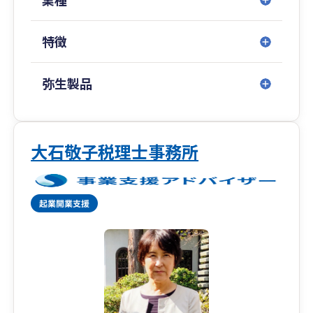
を、文字通りワンストップで提供するサービス体
系です。
特徴
会計・税務以外の各専門家と連携することによ
り、お客様が必要とする様々なサービスをワンス
トップで完結します。
弥生製品
大石敬子税理士事務所