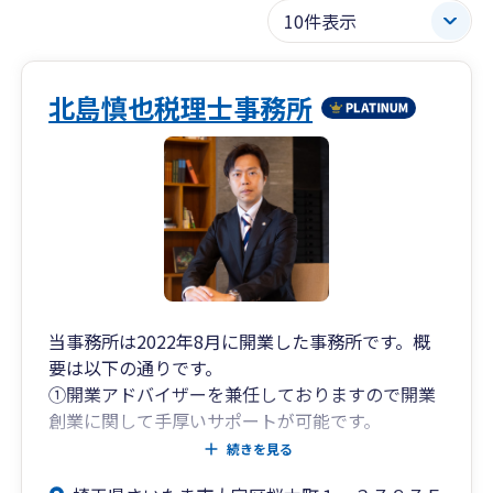
北島慎也税理士事務所
当事務所は2022年8月に開業した事務所です。概
要は以下の通りです。
①開業アドバイザーを兼任しておりますので開業
創業に関して手厚いサポートが可能です。
②IT化、インボイス対応、電子帳簿保存法など業
続きを見る
務効率化に強みがあります。