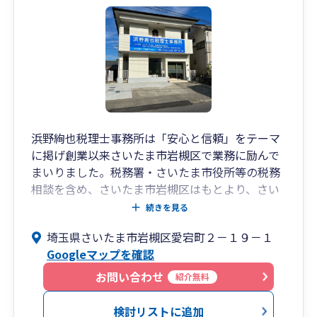
浜野絢也税理士事務所は「安心と信頼」をテーマ
に掲げ創業以来さいたま市岩槻区で業務に励んで
まいりました。税務署・さいたま市役所等の税務
相談を含め、さいたま市岩槻区はもとより、さい
たま市岩槻区はじめ各区、上尾市、越谷市等地元
続きを見る
地域にも密着している事務所です。（首都圏であ
埼玉県さいたま市岩槻区愛宕町２－１９－１
る東京都、千葉県、神奈川県、栃木県、群馬県、
Googleマップを確認
茨城県等のお客様もおりますので、遠方でもいろ
んな通信手段等で問題はございません）
お問い合わせ
紹介無料
検討リストに追加