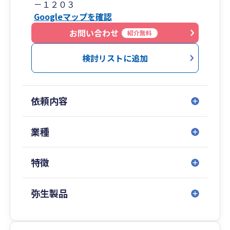
－１２０３
多いと思います。インボイス、電帳法のお悩み解
Googleマップを確認
決やキャッシュレス決済導入と経理のDX化は当事
務所にお任せください。小売り・飲食店や理美容
お問い合わせ
紹介無料
室へのPOSレジ導入といった実務支援から、給与
や勤怠管理といった給与計算と会計記帳の一気通
検討リストに追加
貫の仕組みも支援しています。
・弊社とあなた専用共有ドライブを提供し、資料
のやり取りもデジタルベースでストレスフリーな
依頼内容
環境です。PC操作が苦手な方には必要に応じて遠
隔操作での会計ソフトの設定や共有クラウドドラ
イブの設定のご支援も行っています。
業種
・資金調達や返済でお悩みのかた、個人事業主・
法人事業者を問わず、金融機関や公的機関での経
特徴
験を活かした経営相談と資金繰りや資金調達のお
悩み相談はもちろんのこと、金融機関の担当者さ
んのご紹介・立ち合いも相談可能です。
弥生製品
当事務所は、中小企業や個人事業主が事業を継続
し、健全な発展と成長を行うため、黒字化・財務