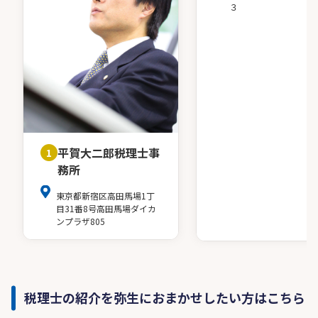
３
平賀大二郎税理士事
1
務所
東京都新宿区高田馬場1丁
目31番8号高田馬場ダイカ
ンプラザ805
税理士の紹介を弥生におまかせしたい方はこちら