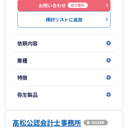
す。
お問い合わせ
紹介無料
より相談しやすい場所を提供したくロイヤルパイ
ンズホテル浦和に「相続ラウンジ」をご用意して
検討リストに追加
います。
事務所は浦和駅から徒歩5分。女性スタッフが若
干多めです。お気軽にご相談ください。
依頼内容
＜私たちのVISION＞
■1,000社の「いい会社」を創る
業種
■企業の問題を解決するため、100人のプロフェ
ッショナル集団となる
特徴
■仕事、教育を通じて地域社会に貢献する
弥生製品
髙松公認会計士事務所