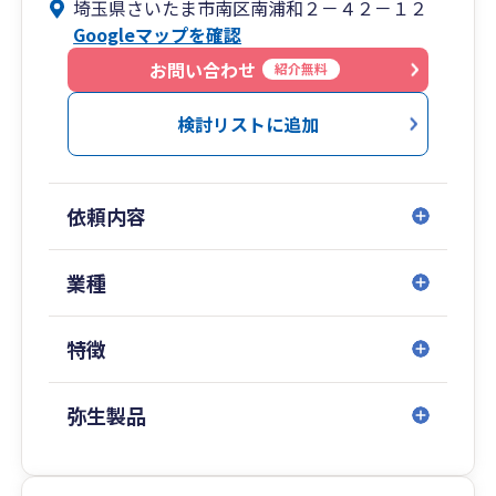
埼玉県さいたま市南区南浦和２－４２－１２
経営財務コンサルタント、IT化支援、業務フロ
Googleマップを確認
ー、ISO認証取得支援、CSRコンサルティング、給
与計算代行、社会・労働保険手続き、就業規則・
お問い合わせ
紹介無料
規定の整備、労務顧問など、お客様のご要望にお
答えする体制を整えております。
検討リストに追加
依頼内容
業種
特徴
弥生製品