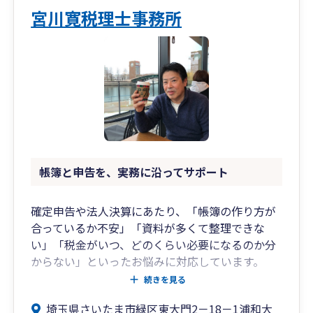
基盤強化のご支援に取り組んでおります。
宮川寛税理士事務所
どんな事業やご商売にも良い時もあれば悪い時も
ありますが、事業環境は激変しており、先の見え
ない状況が続いています。足元と守りを固め、前
を向いて経営を行うための経営管理の重要性がま
すます高まっています。
当事務所では、申告や記帳といった一般的な税理
士事務所としてのご相談から、適切な月次決算に
基づいた数値的な裏付けのある経営計画の策定の
ご支援のみならず、経営者であれば誰しもが切っ
帳簿と申告を、実務に沿ってサポート
ても切れないお悩みである、連帯保証（経営者保
証ガイドライン）や事業の承継といった法人と個
確定申告や法人決算にあたり、「帳簿の作り方が
人が密接に絡み合う分野への経営支援にも重きを
合っているか不安」「資料が多くて整理できな
置いており、お会社と経営者さまのライフサイク
い」「税金がいつ、どのくらい必要になるのか分
ルに応じた適切なアドバイスが可能です。
からない」といったお悩みに対応しています。
頑張るあなたにとって頼りになる最善の事務所を
続きを見る
目指し、クライアントの現在のステージと未来の
当事務所では、個人事業主・小規模法人の方を中
目指す姿を見据えた幅広な対応と最大限のご支援
埼玉県さいたま市緑区東大門2－18－1浦和大
心に、記帳内容の確認、申告書作成、経理体制の