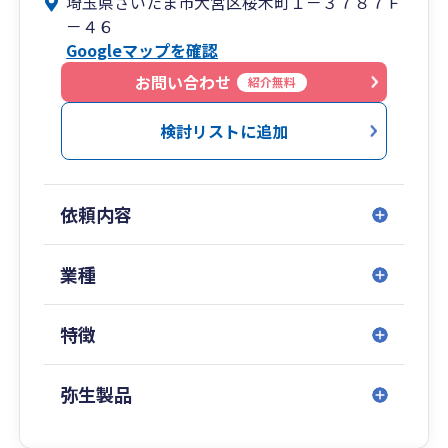
埼玉県さいたま市大宮区桜木町１－３７８７Ｆ
③補助金申請、事業計画策定、経営分析などに豊
－４６
富な実績があります。
Googleマップを確認
④相続税対応、税務調査対応などの実績も豊富で
す。
お問い合わせ
紹介無料
⑤対応は訪問、来所、ZOOM等のオンライン対応
になります。記帳代行の有無やお会いする回数を
検討リストに追加
調整することで顧問料の調整が可能になります。
依頼内容
業種
特徴
弥生製品