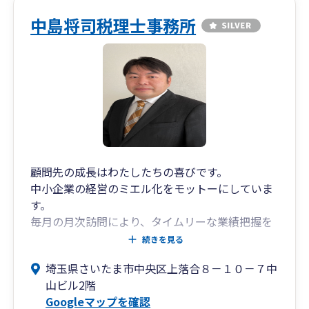
ておりので、少しでもご興味いただけましたらお
気軽にお問い合わせくださいませ。（初回相談は
中島将司税理士事務所
無料です）
顧問先の成長はわたしたちの喜びです。
中小企業の経営のミエル化をモットーにしていま
す。
毎月の月次訪問により、タイムリーな業績把握を
サポートします。
続きを見る
様々な角度から中小企業をサポートします。
埼玉県さいたま市中央区上落合８－１０－７中
山ビル2階
Googleマップを確認