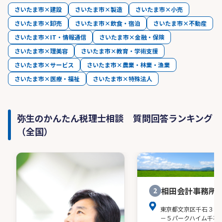
さいたま市×建設
さいたま市×製造
さいたま市×小売
さいたま市×卸売
さいたま市×飲食・宿泊
さいたま市×不動産
さいたま市×IT・情報通信
さいたま市×金融・保険
さいたま市×理美容
さいたま市×教育・学術支援
さいたま市×サービス
さいたま市×農業・林業・漁業
さいたま市×医療・福祉
さいたま市×特殊法人
弥生のかんたん税理士相談 質問回答ランキング
（全国）
相田会計事務所
2
東京都文京区千石３－
－５パークハイム千石