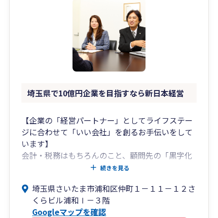
埼玉県で10億円企業を目指すなら新日本経営
【企業の「経営パートナー」としてライフステー
ジに合わせて「いい会社」を創るお手伝いをして
います】
会計・税務はもちろんのこと、顧問先の「黒字化
支援」「資金繰り・銀行対策」等の経営問題に積
続きを見る
極的に取り組んでいます。
埼玉県さいたま市浦和区仲町１－１１－１２さ
より専門性が必要とされる問題には社内外の経営
くらビル浦和Ⅰ－３階
コンサルタントで問題解決を図ります。
Googleマップを確認
また、個人の相続相談にも積極的に対応していま