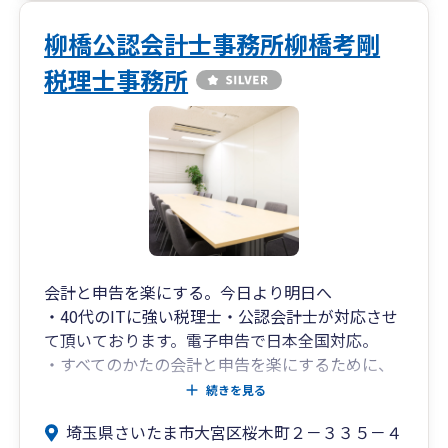
柳橋公認会計士事務所柳橋考剛
税理士事務所
会計と申告を楽にする。今日より明日へ
・40代のITに強い税理士・公認会計士が対応させ
て頂いております。電子申告で日本全国対応。
・すべてのかたの会計と申告を楽にするために、
クラウド会計の導入支援を積極的に行っていま
続きを見る
す。
埼玉県さいたま市大宮区桜木町２－３３５－４
・経理の効率化や自動化に興味をお持ちのかたも