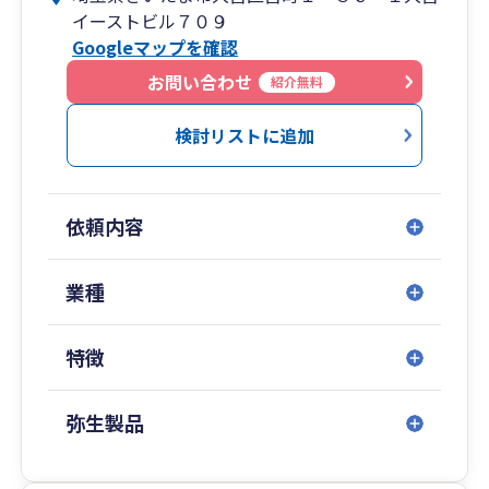
イーストビル７０９
から中小企業の会計・税務、個人税務を経験した
Googleマップを確認
実績をもとに、お客様の事業成長に貢献すること
を理念として、会計・税務・財務のサポートを提
お問い合わせ
紹介無料
供しております。
税務申告や経理の代行だけでなく、事業をどうの
検討リストに追加
ように拡大・成長した方がいいかなど経営に関す
る支援、経理等の管理組織体制の構築サポート、
株式上場に向けた上場準備支援などお客様の状況
依頼内容
に合わせたサポートで、経営のパートナーとして
の関係を構築できたらと思っております。
業種
また、今後は電帳法対応などIT対応が必要であ
り、またIT利用による効率化が求められる時代に
特徴
なってきています。弊所は、ITを通して、お客様
の業務効率化の向上や経費削減に繋げられるよう
業務設計のサポートをさせていただきます。
弥生製品
お客様に寄り添う、相談しやすい事務所を目指し