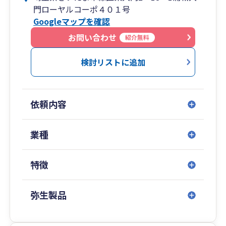
を行っています。
門ローヤルコーポ４０１号
見直しまで、実務に沿ってわかりやすくサポート
また、コロナ期間が明けそれまで落ち着いていた
Googleマップを確認
します。
税務調査も件数が増加してきました。税務調査の
お問い合わせ
対応にお悩みのかたもご相談ください。
紹介無料
弥生会計を利用した自計化支援、記帳代行、クラ
ウド会計の導入相談にも対応しています。専門用
検討リストに追加
語をできるだけ使わず、現在の状況に合わせて
「何を準備し、どう進めればよいか」を具体的に
ご説明します。
依頼内容
建設業・不動産業など、取引や資金の流れに特徴
がある業種についても、現場の実態を踏まえたご
業種
相談を承ります。顧問契約、決算のみのご依頼、
法人化のご相談などもお気軽にお問い合わせくだ
特徴
さい。
弥生製品