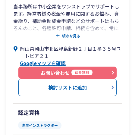
当事務所は中小企業をワンストップでサポートし
ます。経営者様の税金や雇用に関するお悩み、資
金繰り、補助金助成金申請などのサポートはもち
ろんのこと、各種許可申請、相続を含めて、常に
最新の情報をキャッチし最適な方法でサポートし
続きを見る
ます。また、創業サポートにも力を入れており、
岡山県岡山市北区津島新野２丁目１番３５号ユ
資金調達や事業計画書作成も迅速にサポートして
ートピア２１
おります。
Googleマップを確認
「中小企業のベストパートナー」として、経営者
様にとことん向き合い、互いに切磋琢磨し、成長
お問い合わせ
紹介無料
していくことが私の理想であります。「企業は社
会の公器」という松下幸之助氏（現Panasonic創
検討リストに追加
業者）の言葉があります。私腹を肥やすのではな
く、地域社会に貢献していくことが自企業発展の
一番の近道であると考え、日々の業務に励んでお
認定資格
ります。生まれ育った岡山から日本全国を元気に
していきます！
弥生インストラクター