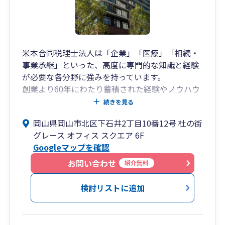
米本合同税理士法人は「企業」「医療」「相続・
事業承継」といった、高度に専門的な知識と経験
が必要な各分野に強みを持っています。
創業より60年にわたり蓄積された経験やノウハウ
を活かすとともに、各分野における経験豊富なス
続きを見る
ペシャリストが、お客様にベストなサービスを提
岡山県岡山市北区下石井2丁目10番12号 杜の街
供いたします。
グレース オフィス スクエア 6F
Googleマップを確認
米本合同税理士法人 岡山事務所は、岡山の地にお
いて1951年より櫻井会計事務所（後身、みどり合
お問い合わせ
紹介無料
同会計）として開業し、
2012年7月に米本合同税理士法人へ事業譲渡を行
検討リストに追加
いました。現在は「杜の街グレース オフィス スク
エア」に事務所がございます。