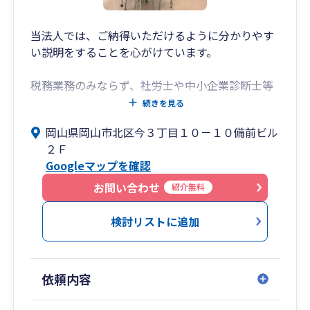
立・診療報酬分析・医療機関の事業承継対策等の
幅広いサービスを、経験豊富なスタッフが提供し
ています。
当法人では、ご納得いただけるように分かりやす
い説明をすることを心がけています。
税務業務のみならず、社労士や中小企業診断士等
の専門家と提携して、補助金や助成金の活用もご
続きを見る
提案しております。
岡山県岡山市北区今３丁目１０－１０備前ビル
また経営計画の策定や、売上や利益の改善のため
２Ｆ
の予算策定、黒字化に向けての各種分析も実施
Googleマップを確認
し、御社の発展に貢献します。
お問い合わせ
紹介無料
クラウド会計の導入による経理業務や給与計算の
効率化の支援も実施しており、記帳代行も承って
検討リストに追加
います。
是非一度、我々にご相談ください。
依頼内容