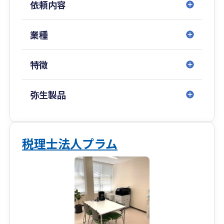
依頼内容
岡山事務所スタッフの平均年齢は30代と若いメン
バーが多く中四国エリア全域に関与先を有してお
り、県内・県外問わず、毎月の訪問に加え、オン
業種
ラインサービス等を利用した迅速な対応を心掛け
ております。
特徴
岡山事務所では、中長期計画の策定支援により事
業計画を更に具体化し、面談時には対計画比で損
弥生製品
益・貸借及びキャッシュフローを確認する事で、
より正確な現状報告・決算予測が可能になり、多
くの関与先様よりご好評いただいております。
税理士法人プラム
また、資産税に特化した税理士による相続対策及
び事業承継対策を実施し、法人・個人に対するト
ータルコンサルティングを行っています。その他
にも医療機関（医療法人、特定医療法人、社会医
療法人、社会福祉法人、開業医、調剤薬局等）へ
の関与実績も豊富であり、開業指導・医療法人設