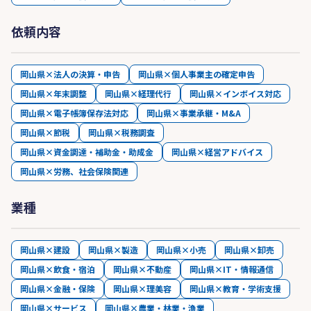
依頼内容
岡山県×法人の決算・申告
岡山県×個人事業主の確定申告
岡山県×年末調整
岡山県×経理代行
岡山県×インボイス対応
岡山県×電子帳簿保存法対応
岡山県×事業承継・M&A
岡山県×節税
岡山県×税務調査
岡山県×資金調達・補助金・助成金
岡山県×経営アドバイス
岡山県×労務、社会保険関連
業種
岡山県×建設
岡山県×製造
岡山県×小売
岡山県×卸売
岡山県×飲食・宿泊
岡山県×不動産
岡山県×IT・情報通信
岡山県×金融・保険
岡山県×理美容
岡山県×教育・学術支援
岡山県×サービス
岡山県×農業・林業・漁業