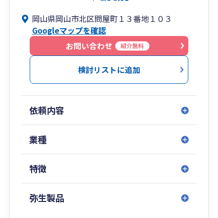
や、確定申告もお任せください。また、法人向け
岡山県岡山市北区問屋町１３番地１０３
には会社設立サポートや法人税申告、税理士顧問
Googleマップを確認
契約なども承っております。各種税申告の無料相
談も面談で随時行っておりますのでお気軽にご相
お問い合わせ
紹介無料
談くださいませ。
検討リストに追加
依頼内容
業種
特徴
弥生製品