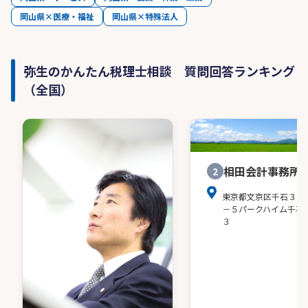
岡山県×医療・福祉
岡山県×特殊法人
弥生のかんたん税理士相談 質問回答ランキング
（全国）
相田会計事務所
2
東京都文京区千石３－
－５パークハイム千石
３