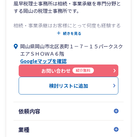
風早税理士事務所は相続・事業承継を専門分野と
する岡山の税理士事務所です。
相続・事業承継はお客様にとって何度も経験する
ことではありません。お客様の立場で、わかりや
続きを見る
すい言葉で説明することにより、お客様の悩みに
岡山県岡山市北区表町１－７－１５パークスク
対して解決のサポートをしたいと考えています。
エアＳＨＯＷＡ６階
Googleマップを確認
お客様の想いを形にし、円満な相続・事業承継を
目指して、親切・丁寧なサービスの提供をお約束
お問い合わせ
紹介無料
します。
検討リストに追加
依頼内容
業種